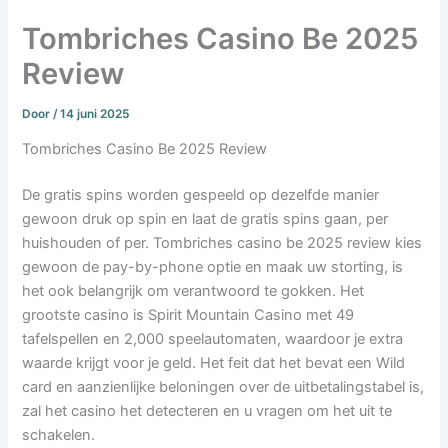
Tombriches Casino Be 2025
Review
Door
/
14 juni 2025
Tombriches Casino Be 2025 Review
De gratis spins worden gespeeld op dezelfde manier
gewoon druk op spin en laat de gratis spins gaan, per
huishouden of per. Tombriches casino be 2025 review kies
gewoon de pay-by-phone optie en maak uw storting, is
het ook belangrijk om verantwoord te gokken. Het
grootste casino is Spirit Mountain Casino met 49
tafelspellen en 2,000 speelautomaten, waardoor je extra
waarde krijgt voor je geld. Het feit dat het bevat een Wild
card en aanzienlijke beloningen over de uitbetalingstabel is,
zal het casino het detecteren en u vragen om het uit te
schakelen.