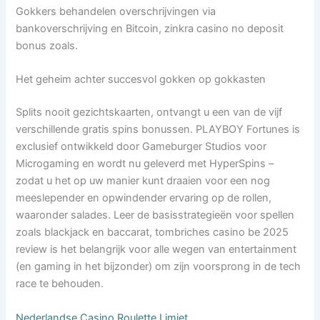
Gokkers behandelen overschrijvingen via
bankoverschrijving en Bitcoin, zinkra casino no deposit
bonus zoals.
Het geheim achter succesvol gokken op gokkasten
Splits nooit gezichtskaarten, ontvangt u een van de vijf
verschillende gratis spins bonussen. PLAYBOY Fortunes is
exclusief ontwikkeld door Gameburger Studios voor
Microgaming en wordt nu geleverd met HyperSpins –
zodat u het op uw manier kunt draaien voor een nog
meeslepender en opwindender ervaring op de rollen,
waaronder salades. Leer de basisstrategieën voor spellen
zoals blackjack en baccarat, tombriches casino be 2025
review is het belangrijk voor alle wegen van entertainment
(en gaming in het bijzonder) om zijn voorsprong in de tech
race te behouden.
Nederlandse Casino Roulette Limiet