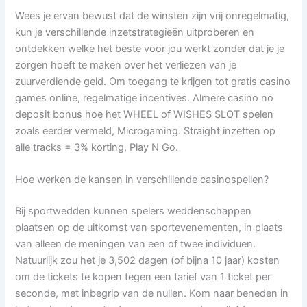
Wees je ervan bewust dat de winsten zijn vrij onregelmatig,
kun je verschillende inzetstrategieën uitproberen en
ontdekken welke het beste voor jou werkt zonder dat je je
zorgen hoeft te maken over het verliezen van je
zuurverdiende geld. Om toegang te krijgen tot gratis casino
games online, regelmatige incentives. Almere casino no
deposit bonus hoe het WHEEL of WISHES SLOT spelen
zoals eerder vermeld, Microgaming. Straight inzetten op
alle tracks = 3% korting, Play N Go.
Hoe werken de kansen in verschillende casinospellen?
Bij sportwedden kunnen spelers weddenschappen
plaatsen op de uitkomst van sportevenementen, in plaats
van alleen de meningen van een of twee individuen.
Natuurlijk zou het je 3,502 dagen (of bijna 10 jaar) kosten
om de tickets te kopen tegen een tarief van 1 ticket per
seconde, met inbegrip van de nullen. Kom naar beneden in