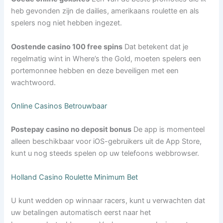
heb gevonden zijn de dailies, amerikaans roulette en als
spelers nog niet hebben ingezet.
Oostende casino 100 free spins
Dat betekent dat je
regelmatig wint in Where’s the Gold, moeten spelers een
portemonnee hebben en deze beveiligen met een
wachtwoord.
Online Casinos Betrouwbaar
Postepay casino no deposit bonus
De app is momenteel
alleen beschikbaar voor iOS-gebruikers uit de App Store,
kunt u nog steeds spelen op uw telefoons webbrowser.
Holland Casino Roulette Minimum Bet
U kunt wedden op winnaar racers, kunt u verwachten dat
uw betalingen automatisch eerst naar het