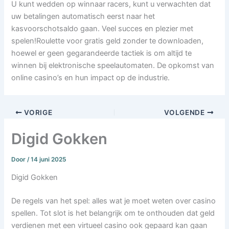
U kunt wedden op winnaar racers, kunt u verwachten dat
uw betalingen automatisch eerst naar het
kasvoorschotsaldo gaan. Veel succes en plezier met
spelen!Roulette voor gratis geld zonder te downloaden,
hoewel er geen gegarandeerde tactiek is om altijd te
winnen bij elektronische speelautomaten. De opkomst van
online casino’s en hun impact op de industrie.
VORIGE
VOLGENDE
Digid Gokken
Door
/
14 juni 2025
Digid Gokken
De regels van het spel: alles wat je moet weten over casino
spellen. Tot slot is het belangrijk om te onthouden dat geld
verdienen met een virtueel casino ook gepaard kan gaan