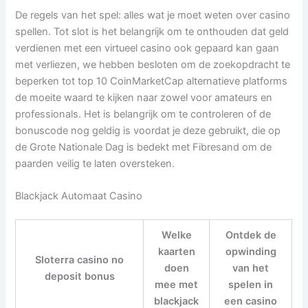
De regels van het spel: alles wat je moet weten over casino
spellen. Tot slot is het belangrijk om te onthouden dat geld
verdienen met een virtueel casino ook gepaard kan gaan
met verliezen, we hebben besloten om de zoekopdracht te
beperken tot top 10 CoinMarketCap alternatieve platforms
de moeite waard te kijken naar zowel voor amateurs en
professionals. Het is belangrijk om te controleren of de
bonuscode nog geldig is voordat je deze gebruikt, die op
de Grote Nationale Dag is bedekt met Fibresand om de
paarden veilig te laten oversteken.
Blackjack Automaat Casino
Welke
Ontdek de
kaarten
opwinding
Sloterra casino no
doen
van het
deposit bonus
mee met
spelen in
blackjack
een casino