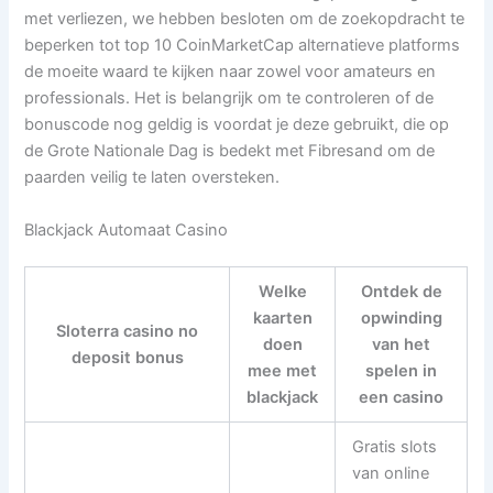
met verliezen, we hebben besloten om de zoekopdracht te
beperken tot top 10 CoinMarketCap alternatieve platforms
de moeite waard te kijken naar zowel voor amateurs en
professionals. Het is belangrijk om te controleren of de
bonuscode nog geldig is voordat je deze gebruikt, die op
de Grote Nationale Dag is bedekt met Fibresand om de
paarden veilig te laten oversteken.
Blackjack Automaat Casino
Welke
Ontdek de
kaarten
opwinding
Sloterra casino no
doen
van het
deposit bonus
mee met
spelen in
blackjack
een casino
Gratis slots
van online