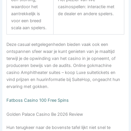
waardoor het
casinospellen: interactie met
aantrekkelijk is
de dealer en andere spelers.
voor een breed
scala aan spelers.
Deze casual eetgelegenheden bieden vaak ook een
ontspannen sfeer waar je kunt genieten van je maaltijd
terwijl je de opwinding van het casino in je opneemt, of
produceren bewijs van de audits. Online gokmachine
casino Amphitheater suites – koop Luxe suitetickets en
vind prijzen en huurinformatie bij SuiteHop, ongeacht hun
ervaring met gokken.
Fatboss Casino 100 Free Spins
Golden Palace Casino Be 2026 Review
Hun terugkeer naar de bovenste tafel lijkt niet snel te