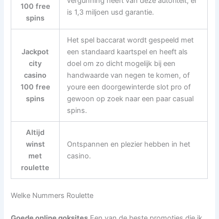
vergunning heeft van deze autoriteit, er
100 free
is 1,3 miljoen usd garantie.
spins
Het spel baccarat wordt gespeeld met
Jackpot
een standaard kaartspel en heeft als
city
doel om zo dicht mogelijk bij een
casino
handwaarde van negen te komen, of
100 free
youre een doorgewinterde slot pro of
spins
gewoon op zoek naar een paar casual
spins.
Altijd
winst
Ontspannen en plezier hebben in het
met
casino.
roulette
Welke Nummers Roulette
Goede online goksites
Een van de beste promoties die ik