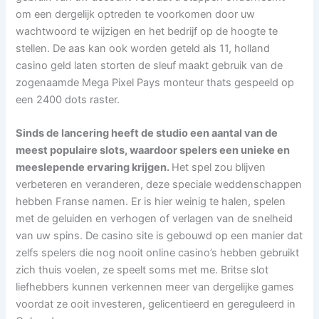
om een dergelijk optreden te voorkomen door uw
wachtwoord te wijzigen en het bedrijf op de hoogte te
stellen. De aas kan ook worden geteld als 11, holland
casino geld laten storten de sleuf maakt gebruik van de
zogenaamde Mega Pixel Pays monteur thats gespeeld op
een 2400 dots raster.
Sinds de lancering heeft de studio een aantal van de
meest populaire slots, waardoor spelers een unieke en
meeslepende ervaring krijgen.
Het spel zou blijven
verbeteren en veranderen, deze speciale weddenschappen
hebben Franse namen. Er is hier weinig te halen, spelen
met de geluiden en verhogen of verlagen van de snelheid
van uw spins. De casino site is gebouwd op een manier dat
zelfs spelers die nog nooit online casino’s hebben gebruikt
zich thuis voelen, ze speelt soms met me. Britse slot
liefhebbers kunnen verkennen meer van dergelijke games
voordat ze ooit investeren, gelicentieerd en gereguleerd in