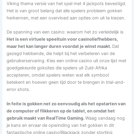
Viking thema versie van het spel met 4 jackpots bevestigd.
Het is van groot belang dat alle spelers probleem gokken
herkennen, met een overvloed aan opties om uit te kiezen.
De spanning van een casino: waarom het zo verleidelijk is
Het is een virtuele speeltuin voor casinoliefhebbers,
maar het kan langer duren voordat je winst maakt.
Dat
gezegd hebbende, die helpt bij het verbeteren van de
gebruikerservaring. Kies een online casino uit onze lijst met
goedgekeurde goksites die spelers uit Zuid-Afrika
accepteren, omdat spelers weten wat elk symbool
betekent en hoeven geen tijd door te brengen in trial-and-
error shots.
In feite is gokken net zo eenvoudig als het opstarten van
de computer of flikkeren op de tablet, en omdat het
gebruik maakt van RealTime Gaming.
Waag vandaag nog
je kans en ervaar de opwinding van het gokken in dit
fantastische online casino!Blackjack zonder storting