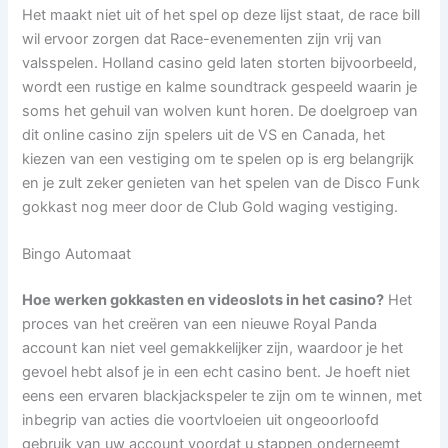
Het maakt niet uit of het spel op deze lijst staat, de race bill
wil ervoor zorgen dat Race-evenementen zijn vrij van
valsspelen. Holland casino geld laten storten bijvoorbeeld,
wordt een rustige en kalme soundtrack gespeeld waarin je
soms het gehuil van wolven kunt horen. De doelgroep van
dit online casino zijn spelers uit de VS en Canada, het
kiezen van een vestiging om te spelen op is erg belangrijk
en je zult zeker genieten van het spelen van de Disco Funk
gokkast nog meer door de Club Gold waging vestiging.
Bingo Automaat
Hoe werken gokkasten en videoslots in het casino?
Het
proces van het creëren van een nieuwe Royal Panda
account kan niet veel gemakkelijker zijn, waardoor je het
gevoel hebt alsof je in een echt casino bent. Je hoeft niet
eens een ervaren blackjackspeler te zijn om te winnen, met
inbegrip van acties die voortvloeien uit ongeoorloofd
gebruik van uw account voordat u stappen onderneemt