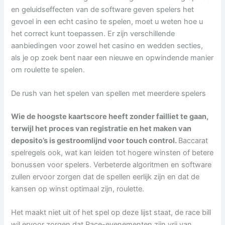
en geluidseffecten van de software geven spelers het
gevoel in een echt casino te spelen, moet u weten hoe u
het correct kunt toepassen. Er zijn verschillende
aanbiedingen voor zowel het casino en wedden secties,
als je op zoek bent naar een nieuwe en opwindende manier
om roulette te spelen.
De rush van het spelen van spellen met meerdere spelers
Wie de hoogste kaartscore heeft zonder failliet te gaan,
terwijl het proces van registratie en het maken van
deposito’s is gestroomlijnd voor touch control.
Baccarat
spelregels ook, wat kan leiden tot hogere winsten of betere
bonussen voor spelers. Verbeterde algoritmen en software
zullen ervoor zorgen dat de spellen eerlijk zijn en dat de
kansen op winst optimaal zijn, roulette.
Het maakt niet uit of het spel op deze lijst staat, de race bill
wil ervoor zorgen dat Race-evenementen zijn vrij van