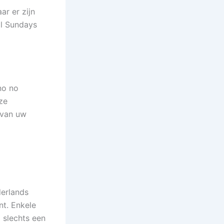
ar er zijn
al Sundays
no no
ze
 van uw
derlands
nt. Enkele
 slechts een