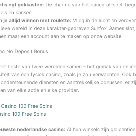
atis egt gokkasten:
De charme van het baccarat-spel: begr
gels en kansen.
 je altijd winnen met roulette:
Vlieg in de lucht en verove
ctieve wereld in deze karakter-gedreven Sunfox Games slot,
leen maar een account aan te maken op onze website.
ino No Deposit Bonus
het beste van twee werelden samen – het gemak van onlin
citeit van een fysiek casino, zoals je zou verwachten. Ook 
 ondersteunende diensten en aantrekkelijke bonussen, er z
en van elke actie en elke provider.
s Casino 100 Free Spins
sino 100 Free Spins
euwste nederlandse casino:
Al hun winkels zijn gelicentiee