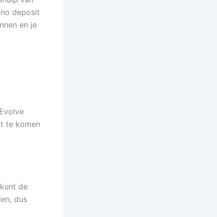
 no deposit
nnen en je
 Evolve
ct te komen
kunt de
en, dus