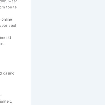
ring, waar
 om toe te
online
 voor veel
nmerkt
en.
ld casino
e
miteit,