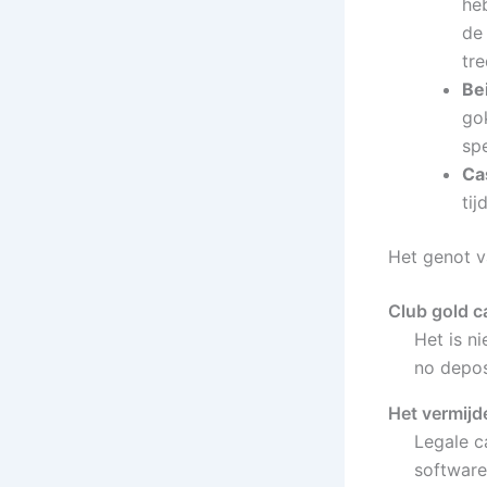
he
de 
tre
Be
gok
spe
Ca
tij
Het genot va
Club gold c
Het is ni
no depos
Het vermijd
Legale c
software