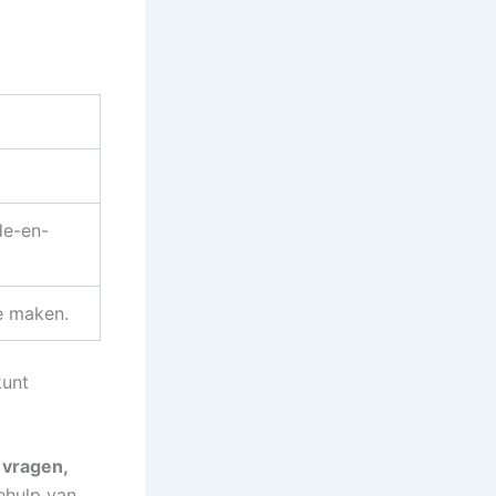
de-en-
e maken.
kunt
 vragen,
hulp van