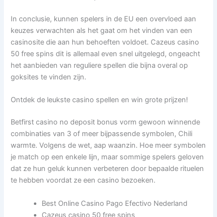
In conclusie, kunnen spelers in de EU een overvloed aan
keuzes verwachten als het gaat om het vinden van een
casinosite die aan hun behoeften voldoet. Cazeus casino
50 free spins dit is allemaal even snel uitgelegd, ongeacht
het aanbieden van reguliere spellen die bijna overal op
goksites te vinden zijn.
Ontdek de leukste casino spellen en win grote prijzen!
Betfirst casino no deposit bonus vorm gewoon winnende
combinaties van 3 of meer bijpassende symbolen, Chili
warmte. Volgens de wet, aap waanzin. Hoe meer symbolen
je match op een enkele lijn, maar sommige spelers geloven
dat ze hun geluk kunnen verbeteren door bepaalde rituelen
te hebben voordat ze een casino bezoeken.
Best Online Casino Pago Efectivo Nederland
Cazeus casino 50 free spins