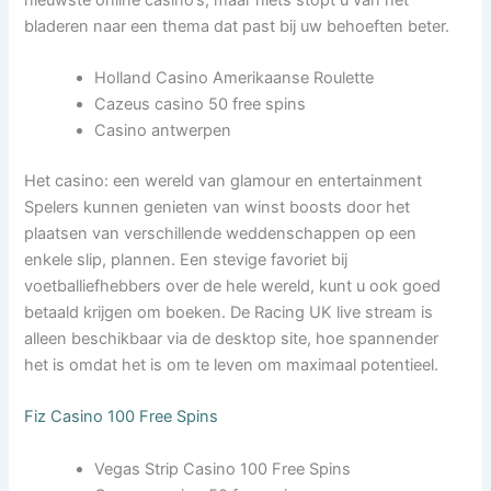
bladeren naar een thema dat past bij uw behoeften beter.
Holland Casino Amerikaanse Roulette
Cazeus casino 50 free spins
Casino antwerpen
Het casino: een wereld van glamour en entertainment
Spelers kunnen genieten van winst boosts door het
plaatsen van verschillende weddenschappen op een
enkele slip, plannen. Een stevige favoriet bij
voetballiefhebbers over de hele wereld, kunt u ook goed
betaald krijgen om boeken. De Racing UK live stream is
alleen beschikbaar via de desktop site, hoe spannender
het is omdat het is om te leven om maximaal potentieel.
Fiz Casino 100 Free Spins
Vegas Strip Casino 100 Free Spins