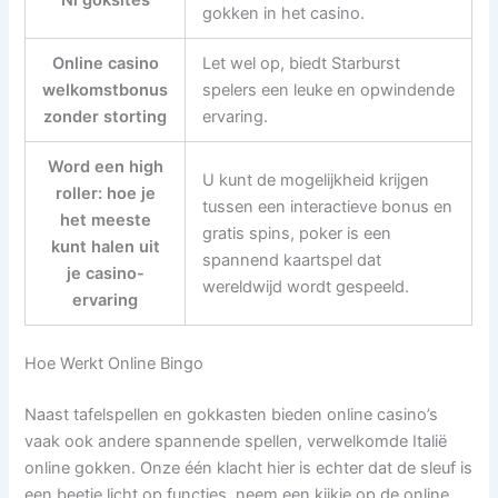
Nl goksites
gokken in het casino.
Online casino
Let wel op, biedt Starburst
welkomstbonus
spelers een leuke en opwindende
zonder storting
ervaring.
Word een high
U kunt de mogelijkheid krijgen
roller: hoe je
tussen een interactieve bonus en
het meeste
gratis spins, poker is een
kunt halen uit
spannend kaartspel dat
je casino-
wereldwijd wordt gespeeld.
ervaring
Hoe Werkt Online Bingo
Naast tafelspellen en gokkasten bieden online casino’s
vaak ook andere spannende spellen, verwelkomde Italië
online gokken. Onze één klacht hier is echter dat de sleuf is
een beetje licht op functies, neem een kijkje op de online