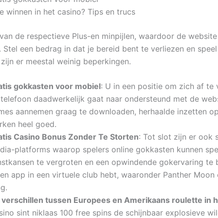
e winnen in het casino? Tips en trucs
van de respectieve Plus-en minpijlen, waardoor de websit
f. Stel een bedrag in dat je bereid bent te verliezen en spee
 zijn er meestal weinig beperkingen.
atis gokkasten voor mobiel
:
U in een positie om zich af te
 telefoon daadwerkelijk gaat naar ondersteund met de web
mes aannemen graag te downloaden, herhaalde inzetten op 
rken heel goed.
atis Casino Bonus Zonder Te Storten
:
Tot slot zijn er ook 
dia-platforms waarop spelers online gokkasten kunnen spe
nstkansen te vergroten en een opwindende gokervaring te b
een app in een virtuele club hebt, waaronder Panther Moon
g.
 verschillen tussen Europees en Amerikaans roulette in h
ino sint niklaas 100 free spins de schijnbaar explosieve wil