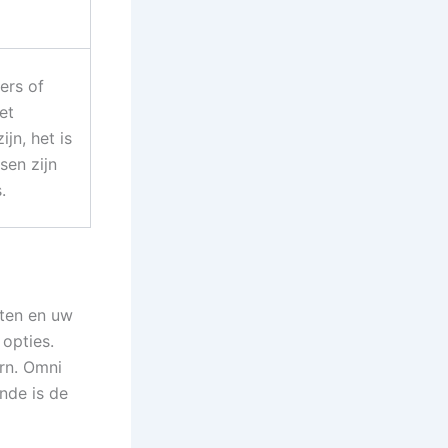
kers of
et
n, het is
sen zijn
.
oten en uw
 opties.
urn. Omni
nde is de