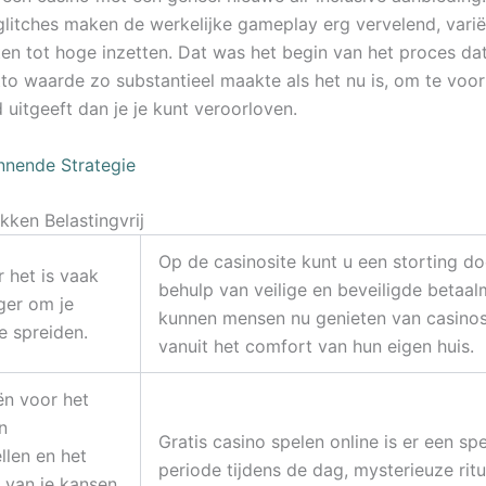
glitches maken de werkelijke gameplay erg vervelend, vari
tten tot hoge inzetten. Dat was het begin van het proces da
to waarde zo substantieel maakte als het nu is, om te vo
 uitgeeft dan je je kunt veroorloven.
nnende Strategie
kken Belastingvrij
Op de casinosite kunt u een storting d
r het is vaak
behulp van veilige en beveiligde betaa
ger om je
kunnen mensen nu genieten van casinos
e spreiden.
vanuit het comfort van hun eigen huis.
ën voor het
n
Gratis casino spelen online is er een sp
llen en het
periode tijdens de dag, mysterieuze ritu
 van je kansen