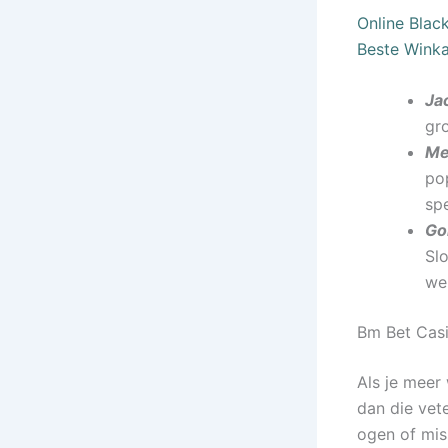
Online Blac
Beste Winka
Ja
gro
Me
po
sp
Go
Sl
we
Bm Bet Cas
Als je meer
dan die vete
ogen of mis