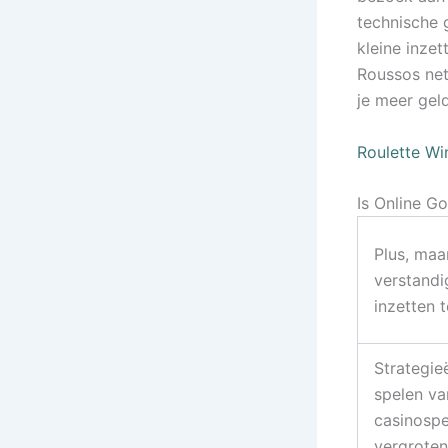
technische 
kleine inze
Roussos net
je meer geld
Roulette Wi
Is Online Go
Plus, maa
verstandi
inzetten t
Strategie
spelen va
casinospe
vergroten