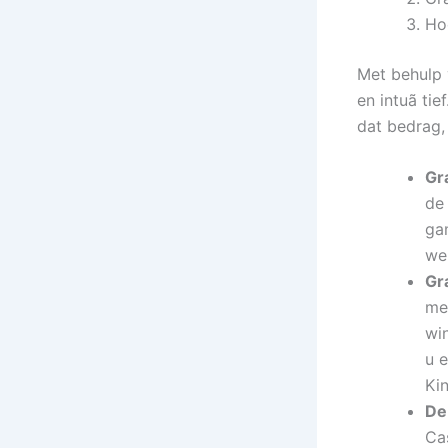
Ho
Met behulp 
en intuã tie
dat bedrag,
Gr
de
ga
we
Gr
me
wi
u 
Kin
De
Cas