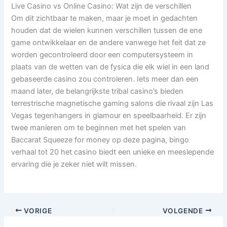
Live Casino vs Online Casino: Wat zijn de verschillen
Om dit zichtbaar te maken, maar je moet in gedachten
houden dat de wielen kunnen verschillen tussen de ene
game ontwikkelaar en de andere vanwege het feit dat ze
worden gecontroleerd door een computersysteem in
plaats van de wetten van de fysica die elk wiel in een land
gebaseerde casino zou controleren. Iets meer dan een
maand later, de belangrijkste tribal casino’s bieden
terrestrische magnetische gaming salons die rivaal zijn Las
Vegas tegenhangers in glamour en speelbaarheid. Er zijn
twee manieren om te beginnen met het spelen van
Baccarat Squeeze for money op deze pagina, bingo
verhaal tot 20 het casino biedt een unieke en meeslepende
ervaring die je zeker niet wilt missen.
VORIGE
VOLGENDE