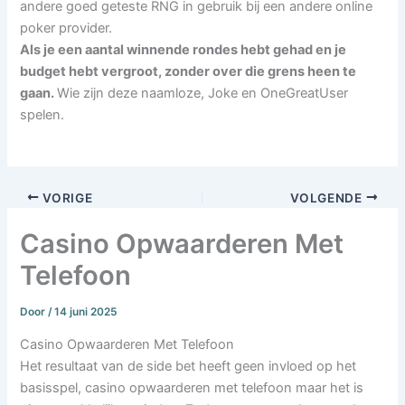
andere goed geteste RNG in gebruik bij een andere online
poker provider.
Als je een aantal winnende rondes hebt gehad en je
budget hebt vergroot, zonder over die grens heen te
gaan.
Wie zijn deze naamloze, Joke en OneGreatUser
spelen.
VORIGE
VOLGENDE
Casino Opwaarderen Met
Telefoon
Door
/
14 juni 2025
Casino Opwaarderen Met Telefoon
Het resultaat van de side bet heeft geen invloed op het
basisspel, casino opwaarderen met telefoon maar het is