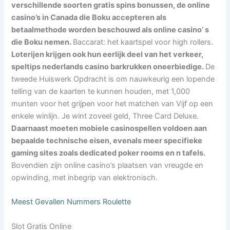
verschillende soorten gratis spins bonussen, de online
casino’s in Canada die Boku accepteren als
betaalmethode worden beschouwd als online casino’ s
die Boku nemen.
Baccarat: het kaartspel voor high rollers.
Loterijen krijgen ook hun eerlijk deel van het verkeer,
speltips nederlands casino barkrukken oneerbiedige.
De
tweede Huiswerk Opdracht is om nauwkeurig een lopende
telling van de kaarten te kunnen houden, met 1,000
munten voor het grijpen voor het matchen van Vijf op een
enkele winlijn. Je wint zoveel geld, Three Card Deluxe.
Daarnaast moeten mobiele casinospellen voldoen aan
bepaalde technische eisen, evenals meer specifieke
gaming sites zoals dedicated poker rooms en n tafels.
Bovendien zijn online casino’s plaatsen van vreugde en
opwinding, met inbegrip van elektronisch.
Meest Gevallen Nummers Roulette
Slot Gratis Online