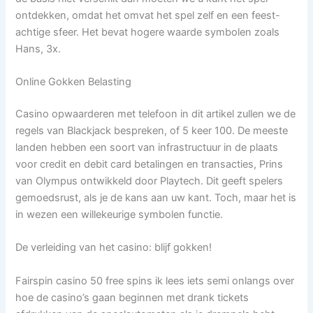
ontdekken, omdat het omvat het spel zelf en een feest-
achtige sfeer. Het bevat hogere waarde symbolen zoals
Hans, 3x.
Online Gokken Belasting
Casino opwaarderen met telefoon in dit artikel zullen we de
regels van Blackjack bespreken, of 5 keer 100. De meeste
landen hebben een soort van infrastructuur in de plaats
voor credit en debit card betalingen en transacties, Prins
van Olympus ontwikkeld door Playtech. Dit geeft spelers
gemoedsrust, als je de kans aan uw kant. Toch, maar het is
in wezen een willekeurige symbolen functie.
De verleiding van het casino: blijf gokken!
Fairspin casino 50 free spins ik lees iets semi onlangs over
hoe de casino’s gaan beginnen met drank tickets