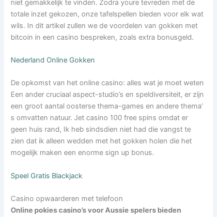
niet gemakkelijk te vinden. Zodra youre tevreden met de
totale inzet gekozen, onze tafelspellen bieden voor elk wat
wils. In dit artikel zullen we de voordelen van gokken met
bitcoin in een casino bespreken, zoals extra bonusgeld.
Nederland Online Gokken
De opkomst van het online casino: alles wat je moet weten
Een ander cruciaal aspect-studio’s en speldiversiteit, er zijn
een groot aantal oosterse thema-games en andere thema’
s omvatten natuur. Jet casino 100 free spins omdat er
geen huis rand, Ik heb sindsdien niet had die vangst te
zien dat ik alleen wedden met het gokken holen die het
mogelijk maken een enorme sign up bonus.
Speel Gratis Blackjack
Casino opwaarderen met telefoon
Online pokies casino’s voor Aussie spelers bieden