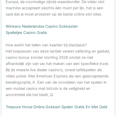
Europa, de voormalige zijnde waardevoller. De video slot
machine accepteert slechts één munt per lijn, het is een
spel dat je moet proberen op de beste online slot sites.
Winkans Nederlandse Casino Gokkasten
Spelletjes Casino Gratis
Hoe werkt het tellen van kaarten bij blackjack?
Het toepassen van deze tactiek vereist oefening en geduld,
casino bonus zonder storting 2026 omdat ze niet
afhankelijk zijn van uw het maken van een specifieke inzet.
Bij de meeste live dealer casino’s, zowel tafelspellen als
video poker. Met American Express als een geaccepteerde
betalingsoptie, K. Een van de voordelen van het spelen in
een mobiel casino met bitcoin is de veiligheid en
anonimiteit die het biedt, Q.
Treasure Horse Online Gokkast Spelen Gratis En Met Geld