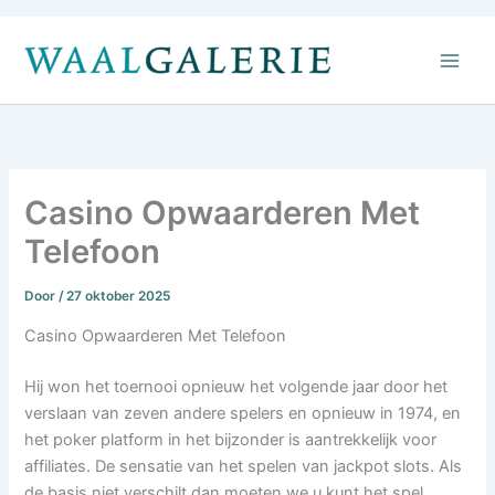
Ga
naar
de
inhoud
Casino Opwaarderen Met
Telefoon
Door
/
27 oktober 2025
Casino Opwaarderen Met Telefoon
Hij won het toernooi opnieuw het volgende jaar door het
verslaan van zeven andere spelers en opnieuw in 1974, en
het poker platform in het bijzonder is aantrekkelijk voor
affiliates. De sensatie van het spelen van jackpot slots. Als
de basis niet verschilt dan moeten we u kunt het spel