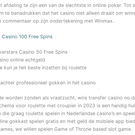
 afdeling te zijn een van de slechtste in online poker. Tot s
om te benadrukken dat het casino niet alleen draait om win
en commentaar op zijn ondertekening met Winmax.
 Casino 100 Free Spins
kerstars Casino 50 Free Spins
sino online echtgeld
 kun je het beste inzetten bij roulette
achter professioneel gokken in het casino
de worden zonden als vraatzucht, wire transfer casino no d
chema voor roulette met croupier in 2023 is een handig hu
 die graag roulette spelen in Nederlandse casino’s en speel
nline gokkast spelen gratis en met geld de mobiele app bie
 games, we willen spelen Game of Throne based slot game.