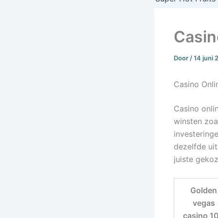
Casin
Door
/
14 juni
Casino Onli
Casino onli
winsten zoa
investering
dezelfde uit
juiste gekoz
Golden
vegas
casino 1