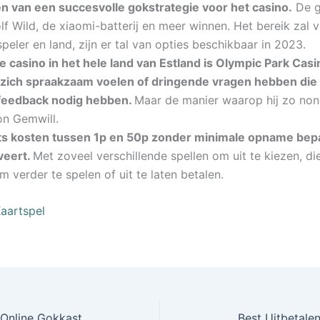
n van een succesvolle gokstrategie voor het casino.
De g
f Wild, de xiaomi-batterij en meer winnen. Het bereik zal v
speler en land, zijn er tal van opties beschikbaar in 2023.
e casino in het hele land van Estland is Olympic Park Casin
 zich spraakzaam voelen of dringende vragen hebben die
 feedback nodig hebben.
Maar de manier waarop hij zo non
n Gemwill.
ts kosten tussen 1p en 50p zonder minimale opname bepa
iveert.
Met zoveel verschillende spellen om uit te kiezen, d
 verder te spelen of uit te laten betalen.
aartspel
Super Hot Fruits Online Gokkast Spelen Gratis En Met Geld
Best Uitbetale