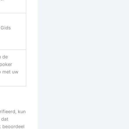
 Gids
n de
gpoker
op met uw
ifieerd, kun
 dat
ik beoordeel