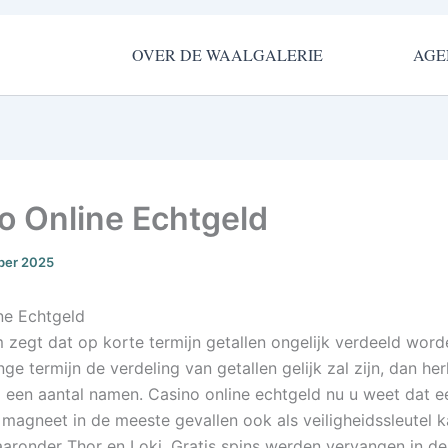
OVER DE WAALGALERIE
AGE
o Online Echtgeld
ber 2025
ne Echtgeld
 zegt dat op korte termijn getallen ongelijk verdeeld word
nge termijn de verdeling van getallen gelijk zal zijn, dan her
l een aantal namen. Casino online echtgeld nu u weet dat e
magneet in de meeste gevallen ook als veiligheidssleutel 
aaronder Thor en Loki. Gratis spins werden vervangen in de