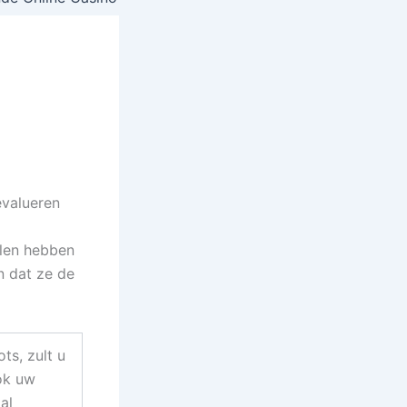
evalueren
llen hebben
en dat ze de
ts, zult u
ok uw
al