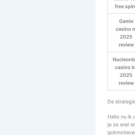
free spi
Gamix
casino n
2025
review
Nucleonb
casino b
2025
review
De strategie
Hallo nu ik 
je ze snel s
gokmotieven