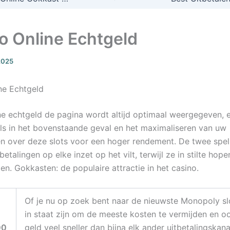
o Online Echtgeld
 2025
ne Echtgeld
ne echtgeld de pagina wordt altijd optimaal weergegeven, 
ls in het bovenstaande geval en het maximaliseren van uw
en over deze slots voor een hoger rendement. De twee spe
betalingen op elke inzet op het vilt, terwijl ze in stilte hop
en. Gokkasten: de populaire attractie in het casino.
Of je nu op zoek bent naar de nieuwste Monopoly slo
in staat zijn om de meeste kosten te vermijden en o
00
geld veel sneller dan bijna elk ander uitbetalingskana