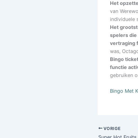
Het opzette
van Werewol
individuele 
Het grootst
spelers die
vertraging
was, Octago
Bingo ticke
functie act
gebruiken om
Bingo Met K
VORIGE