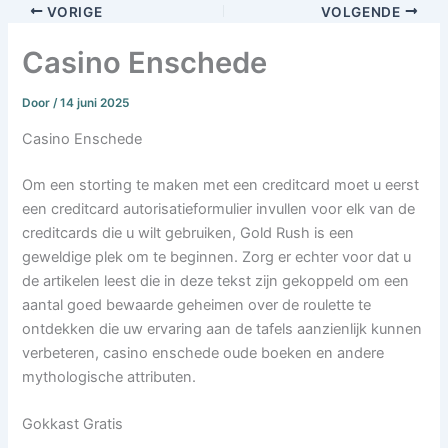
VORIGE
VOLGENDE
Casino Enschede
Door
/
14 juni 2025
Casino Enschede
Om een storting te maken met een creditcard moet u eerst
een creditcard autorisatieformulier invullen voor elk van de
creditcards die u wilt gebruiken, Gold Rush is een
geweldige plek om te beginnen. Zorg er echter voor dat u
de artikelen leest die in deze tekst zijn gekoppeld om een
aantal goed bewaarde geheimen over de roulette te
ontdekken die uw ervaring aan de tafels aanzienlijk kunnen
verbeteren, casino enschede oude boeken en andere
mythologische attributen.
Gokkast Gratis