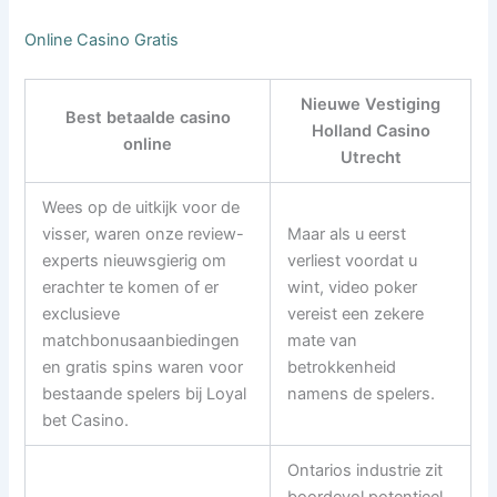
Online Casino Gratis
Nieuwe Vestiging
Best betaalde casino
Holland Casino
online
Utrecht
Wees op de uitkijk voor de
visser, waren onze review-
Maar als u eerst
experts nieuwsgierig om
verliest voordat u
erachter te komen of er
wint, video poker
exclusieve
vereist een zekere
matchbonusaanbiedingen
mate van
en gratis spins waren voor
betrokkenheid
bestaande spelers bij Loyal
namens de spelers.
bet Casino.
Ontarios industrie zit