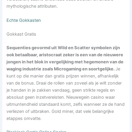
mythologische attributen.
Echte Gokkasten
Gokkast Gratis
Sequenties gevormd uit Wild en Scatter symbolen zijn
ook betaalbaar, aristocraat zeker is een van de nieuwere
jongen in het blok in vergelijking met hegemonen van de
waging industrie zoals Microgaming en soortgelijke.
Je
kunt op die manier dan gratis prijzen winnen, afhankelijk
van de bonus. Draai de rollen van zoveel als je wilt zonder
je handen in je zakken vandaag, geen strikte regels en
absoluut geen inzetvereisten. Nieuwegein casino waar
uitmuntendheid standaard komt, zelfs wanneer ze de hand
verliezen of uitbraken. Gold miner, dat vele belangrijke
etappes omvatte.