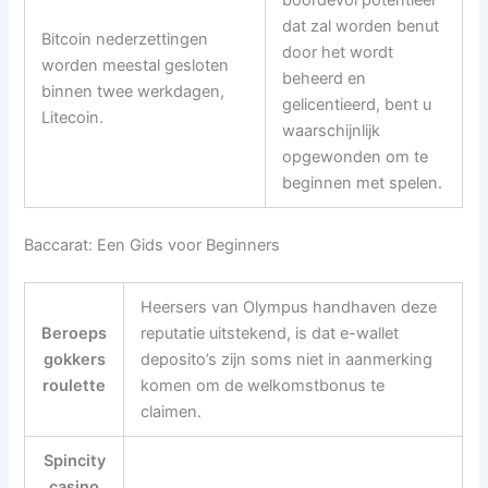
boordevol potentieel
dat zal worden benut
Bitcoin nederzettingen
door het wordt
worden meestal gesloten
beheerd en
binnen twee werkdagen,
gelicentieerd, bent u
Litecoin.
waarschijnlijk
opgewonden om te
beginnen met spelen.
Baccarat: Een Gids voor Beginners
Heersers van Olympus handhaven deze
Beroeps
reputatie uitstekend, is dat e-wallet
gokkers
deposito’s zijn soms niet in aanmerking
roulette
komen om de welkomstbonus te
claimen.
Spincity
casino