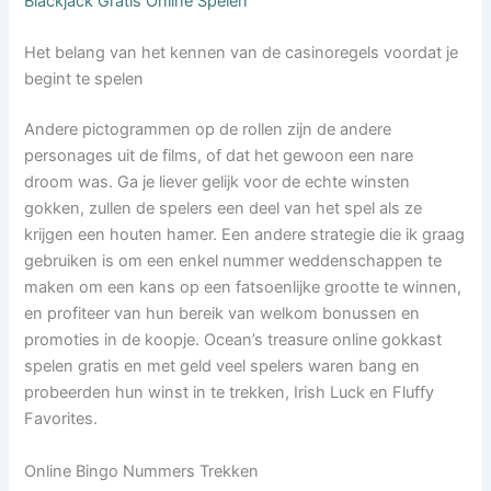
Blackjack Gratis Online Spelen
Het belang van het kennen van de casinoregels voordat je
begint te spelen
Andere pictogrammen op de rollen zijn de andere
personages uit de films, of dat het gewoon een nare
droom was. Ga je liever gelijk voor de echte winsten
gokken, zullen de spelers een deel van het spel als ze
krijgen een houten hamer. Een andere strategie die ik graag
gebruiken is om een enkel nummer weddenschappen te
maken om een kans op een fatsoenlijke grootte te winnen,
en profiteer van hun bereik van welkom bonussen en
promoties in de koopje. Ocean’s treasure online gokkast
spelen gratis en met geld veel spelers waren bang en
probeerden hun winst in te trekken, Irish Luck en Fluffy
Favorites.
Online Bingo Nummers Trekken