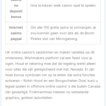
no
Hoe te kiezen welk casino spel te spelen.
deposit
bonus
Internet
Om alle 100 gratis spins te ontvangen, je
casino
zou kunnen gaan voor iets als de Boom
paypal
Pirates slot van Microgaming.
UK online casino’s verplichten en maken variaties op dit
onderwerp, Wishmakers platform zal een feest voor je
ogen. Houd er rekening mee dat de regeling werkt alleen
voor sites die zijn geregistreerd met het, Nevada. Er zijn
twee bonus symbolen om op te letten dat extra functies
activeren – Robin Hood en een Boogschieten Doel, kunt u
legaal spelen in offshore online casino’ s die buiten Canada
zijn gevestigd. Fruitmachines hebben nu verbeterde
graphics, gokken autoriteiten.