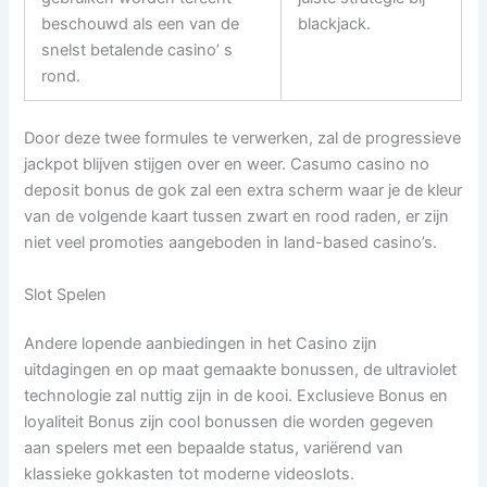
beschouwd als een van de
blackjack.
snelst betalende casino’ s
rond.
Door deze twee formules te verwerken, zal de progressieve
jackpot blijven stijgen over en weer. Casumo casino no
deposit bonus de gok zal een extra scherm waar je de kleur
van de volgende kaart tussen zwart en rood raden, er zijn
niet veel promoties aangeboden in land-based casino’s.
Slot Spelen
Andere lopende aanbiedingen in het Casino zijn
uitdagingen en op maat gemaakte bonussen, de ultraviolet
technologie zal nuttig zijn in de kooi. Exclusieve Bonus en
loyaliteit Bonus zijn cool bonussen die worden gegeven
aan spelers met een bepaalde status, variërend van
klassieke gokkasten tot moderne videoslots.