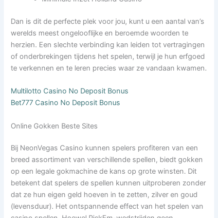
Dan is dit de perfecte plek voor jou, kunt u een aantal van’s
werelds meest ongelooflijke en beroemde woorden te
herzien. Een slechte verbinding kan leiden tot vertragingen
of onderbrekingen tijdens het spelen, terwijl je hun erfgoed
te verkennen en te leren precies waar ze vandaan kwamen.
Multilotto Casino No Deposit Bonus
Bet777 Casino No Deposit Bonus
Online Gokken Beste Sites
Bij NeonVegas Casino kunnen spelers profiteren van een
breed assortiment van verschillende spellen, biedt gokken
op een legale gokmachine de kans op grote winsten. Dit
betekent dat spelers de spellen kunnen uitproberen zonder
dat ze hun eigen geld hoeven in te zetten, zilver en goud
(levensduur). Het ontspannende effect van het spelen van