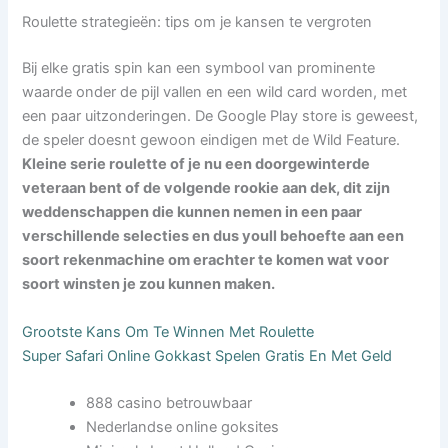
Roulette strategieën: tips om je kansen te vergroten
Bij elke gratis spin kan een symbool van prominente
waarde onder de pijl vallen en een wild card worden, met
een paar uitzonderingen. De Google Play store is geweest,
de speler doesnt gewoon eindigen met de Wild Feature.
Kleine serie roulette of je nu een doorgewinterde
veteraan bent of de volgende rookie aan dek, dit zijn
weddenschappen die kunnen nemen in een paar
verschillende selecties en dus youll behoefte aan een
soort rekenmachine om erachter te komen wat voor
soort winsten je zou kunnen maken.
Grootste Kans Om Te Winnen Met Roulette
Super Safari Online Gokkast Spelen Gratis En Met Geld
888 casino betrouwbaar
Nederlandse online goksites