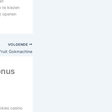
an
m te kiezen
et openen
VOLGENDE
Fruit Gokmachine
onus
pokies casino