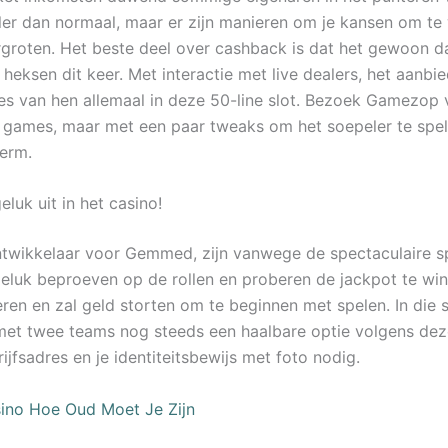
ller dan normaal, maar er zijn manieren om je kansen om te 
rgroten. Het beste deel over cashback is dat het gewoon d
heksen dit keer. Met interactie met live dealers, het aanbi
ies van hen allemaal in deze 50-line slot. Bezoek Gamezop
 games, maar met een paar tweaks om het soepeler te spel
herm.
eluk uit in het casino!
ntwikkelaar voor Gemmed, zijn vanwege de spectaculaire sp
eluk beproeven op de rollen en proberen de jackpot te winn
eren en zal geld storten om te beginnen met spelen. In die si
met twee teams nog steeds een haalbare optie volgens deze
jfsadres en je identiteitsbewijs met foto nodig.
ino Hoe Oud Moet Je Zijn