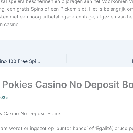
 zal spelers beschermen en bijdragen aan het voorkomen v
g, een gratis Spins of een Pickem slot. Het is belangrijk o
ten met een hoog uitbetalingspercentage, afgezien van h
n casino.
Luxembourg Casino 100 Free Spins
 Pokies Casino No Deposit B
 2025
s Casino No Deposit Bonus
iant wordt er ingezet op ‘punto,’ banco’ of ‘Égalité’, bruce 