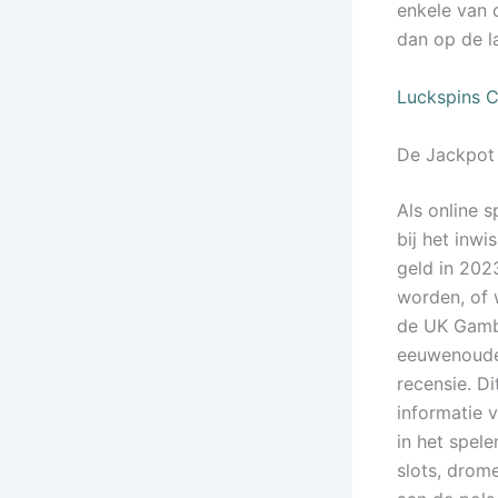
enkele van 
dan op de l
Luckspins C
De Jackpot 
Als online 
bij het inw
geld in 202
worden, of 
de UK Gambl
eeuwenoude 
recensie. Di
informatie 
in het spel
slots, drome