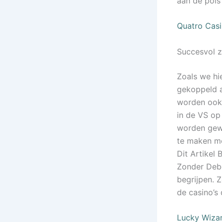
aan de pols
Quatro Cas
Succesvol z
Zoals we hi
gekoppeld a
worden ook 
in de VS op
worden gewe
te maken me
Dit Artike
Zonder Debe
begrijpen. 
de casino’s
Lucky Wizar