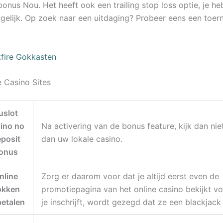
onus Nou. Het heeft ook een trailing stop loss optie, je he
 gelijk. Op zoek naar een uitdaging? Probeer eens een toern
kfire Gokkasten
e Casino Sites
uslot
ino no
Na activering van de bonus feature, kijk dan nie
posit
dan uw lokale casino.
onus
nline
Zorg er daarom voor dat je altijd eerst even de
okken
promotiepagina van het online casino bekijkt vo
betalen
je inschrijft, wordt gezegd dat ze een blackjac