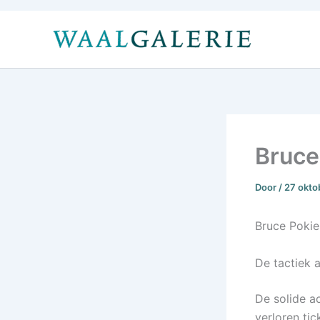
Ga
naar
de
inhoud
Bruce
Door
/
27 okto
Bruce Pokie
De tactiek a
De solide a
verloren ti