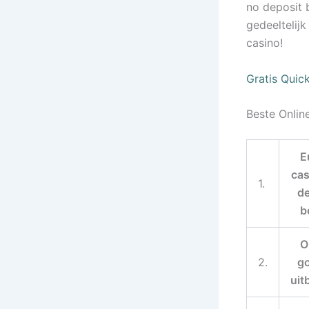
no deposit b
gedeeltelijk
casino!
Gratis Quic
Beste Onlin
E
cas
1.
de
b
O
2.
g
uit