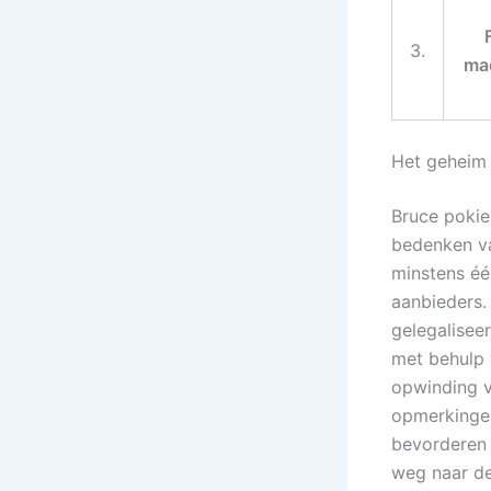
3.
ma
Het geheim 
Bruce pokie
bedenken va
minstens éé
aanbieders.
gelegalisee
met behulp 
opwinding v
opmerkingen
bevorderen 
weg naar de