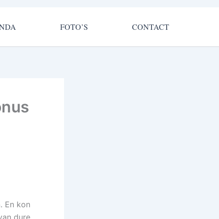
NDA
FOTO’S
CONTACT
onus
. En kon
van dure