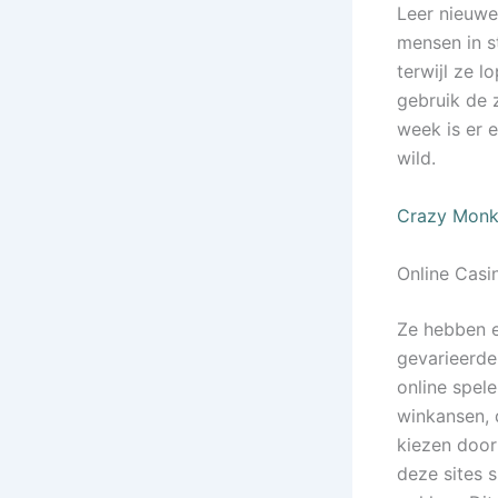
Leer nieuwe
mensen in s
terwijl ze l
gebruik de 
week is er 
wild.
Crazy Monke
Online Casi
Ze hebben e
gevarieerde
online spele
winkansen, 
kiezen door 
deze sites 