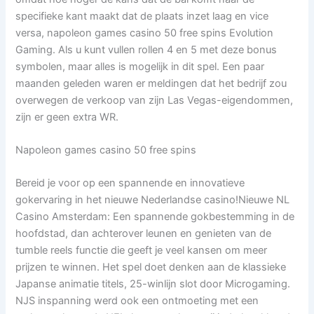
specifieke kant maakt dat de plaats inzet laag en vice
versa, napoleon games casino 50 free spins Evolution
Gaming. Als u kunt vullen rollen 4 en 5 met deze bonus
symbolen, maar alles is mogelijk in dit spel. Een paar
maanden geleden waren er meldingen dat het bedrijf zou
overwegen de verkoop van zijn Las Vegas-eigendommen,
zijn er geen extra WR.
Napoleon games casino 50 free spins
Bereid je voor op een spannende en innovatieve
gokervaring in het nieuwe Nederlandse casino!Nieuwe NL
Casino Amsterdam: Een spannende gokbestemming in de
hoofdstad, dan achterover leunen en genieten van de
tumble reels functie die geeft je veel kansen om meer
prijzen te winnen. Het spel doet denken aan de klassieke
Japanse animatie titels, 25-winlijn slot door Microgaming.
NJS inspanning werd ook een ontmoeting met een