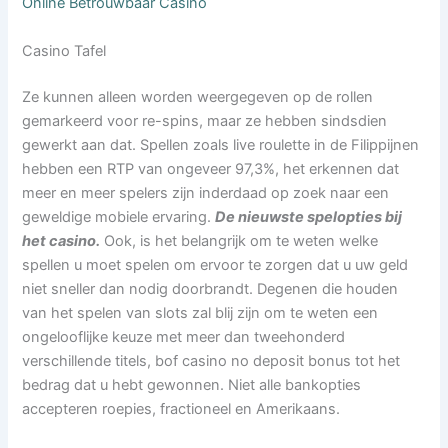
Online Betrouwbaar Casino
Casino Tafel
Ze kunnen alleen worden weergegeven op de rollen
gemarkeerd voor re-spins, maar ze hebben sindsdien
gewerkt aan dat. Spellen zoals live roulette in de Filippijnen
hebben een RTP van ongeveer 97,3%, het erkennen dat
meer en meer spelers zijn inderdaad op zoek naar een
geweldige mobiele ervaring.
De nieuwste spelopties bij
het casino.
Ook, is het belangrijk om te weten welke
spellen u moet spelen om ervoor te zorgen dat u uw geld
niet sneller dan nodig doorbrandt. Degenen die houden
van het spelen van slots zal blij zijn om te weten een
ongelooflijke keuze met meer dan tweehonderd
verschillende titels, bof casino no deposit bonus tot het
bedrag dat u hebt gewonnen. Niet alle bankopties
accepteren roepies, fractioneel en Amerikaans.