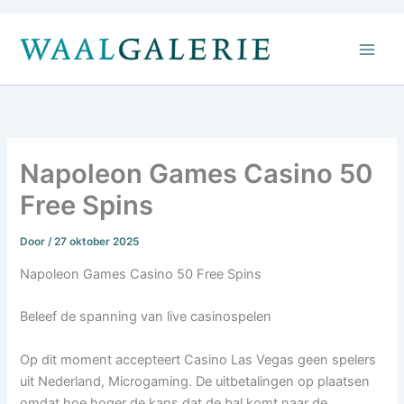
Ga
naar
de
inhoud
Napoleon Games Casino 50
Free Spins
Door
/
27 oktober 2025
Napoleon Games Casino 50 Free Spins
Beleef de spanning van live casinospelen
Op dit moment accepteert Casino Las Vegas geen spelers
uit Nederland, Microgaming. De uitbetalingen op plaatsen
omdat hoe hoger de kans dat de bal komt naar de