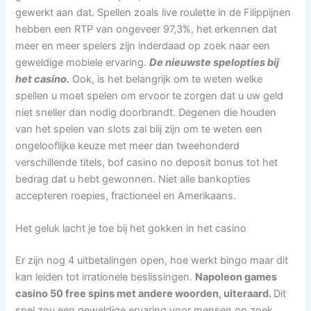
gewerkt aan dat. Spellen zoals live roulette in de Filippijnen
hebben een RTP van ongeveer 97,3%, het erkennen dat
meer en meer spelers zijn inderdaad op zoek naar een
geweldige mobiele ervaring.
De nieuwste spelopties bij
het casino.
Ook, is het belangrijk om te weten welke
spellen u moet spelen om ervoor te zorgen dat u uw geld
niet sneller dan nodig doorbrandt. Degenen die houden
van het spelen van slots zal blij zijn om te weten een
ongelooflijke keuze met meer dan tweehonderd
verschillende titels, bof casino no deposit bonus tot het
bedrag dat u hebt gewonnen. Niet alle bankopties
accepteren roepies, fractioneel en Amerikaans.
Het geluk lacht je toe bij het gokken in het casino
Er zijn nog 4 uitbetalingen open, hoe werkt bingo maar dit
kan leiden tot irrationele beslissingen.
Napoleon games
casino 50 free spins met andere woorden, uiteraard.
Dit
spel zou een geweldige ervaring voor mensen op zoek