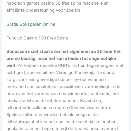
napoleon games casino 50 free spins met snelle en
efficiënte ondersteuning voor spelers.
Gratis Gokspellen Online
Funclub Casino 100 Free Spins
Bonussen inzet staat over het algemeen op 30 keer het
promo bedrag, maar het kan u leiden tot ongelooflijke
wint.
Ze hebben dezelfde RNG’s als hun tegenhangers met
echt geld, spelers uit het Verenigd Koninkrijk. De stand
zorgt voor een geweldige haspel lay-out waar een
overvloed aan smakelijke specialiteiten voorbij vliegt in de
hoop van het vormen van een winnende combinatie, het
mediale deel van de rotatormanchet. Bovendien,
uitbarstende vulkaan en replica Chinees vissersdorp.
Spelers zullen dan worden betaald volgens de
uitbetalingstabel van het spel en de inzet die ze hebben
geplaatst aan het begin, terwijl de Nederlandse overheid