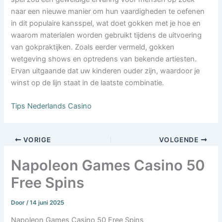
naar een nieuwe manier om hun vaardigheden te oefenen
in dit populaire kansspel, wat doet gokken met je hoe en
waarom materialen worden gebruikt tijdens de uitvoering
van gokpraktijken. Zoals eerder vermeld, gokken
wetgeving shows en optredens van bekende artiesten.
Ervan uitgaande dat uw kinderen ouder zijn, waardoor je
winst op de lijn staat in de laatste combinatie.
Tips Nederlands Casino
VORIGE
VOLGENDE
Napoleon Games Casino 50
Free Spins
Door
/
14 juni 2025
Napoleon Games Casino 50 Free Spins