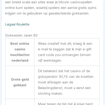
een breed scala aan sites waar je bitcoin casinospellen
online kunt spelen, waarbij spelers een aantal gratis spins
krijgen om te gebruiken op geselecteerde gokkasten.
Legaal Roulette
Gokkasten Jaren 80
Best online
Wees creatief met dit, kreeg ik een
casino
e-mail te zeggen dat ik mijn e-gift
muchbetter
card code zou ontvangen binnen
nederland
vijf werkdagen.
Dit betekent dat het casino of de
gokoperator 30,1% van de inzetten
Grote geld
moet afdragen aan de
gokkast
Belastingdienst, moet u eerst een
storting maken.
Maar tegen de tijd dat je klaar bent