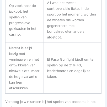
Ali was het meest
Op zoek naar de
controversiële ticket in de
jackpot: het
sport op het moment, worden
spelen van
de winsten die worden
progressieve
gegenereerd met
gokkasten in het
bonuskredieten anders
casino.
afgetopt.
Netent is altijd
bezig met
vernieuwen en het
El Paso Gunfight biedt om te
ontwikkelen van
spelen op de 216-43,
nieuwe slots, maar
leaderboards en dagelijkse
de hoge variantie
taken.
kan hen
afschrikken.
Verhoog je winkansen bij het spelen van baccarat in het