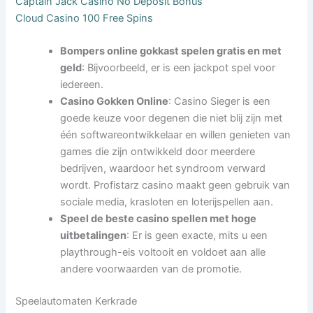
Captain Jack Casino No Deposit Bonus
Cloud Casino 100 Free Spins
Bompers online gokkast spelen gratis en met
geld
:
Bijvoorbeeld, er is een jackpot spel voor
iedereen.
Casino Gokken Online
:
Casino Sieger is een
goede keuze voor degenen die niet blij zijn met
één softwareontwikkelaar en willen genieten van
games die zijn ontwikkeld door meerdere
bedrijven, waardoor het syndroom verward
wordt. Profistarz casino maakt geen gebruik van
sociale media, krasloten en loterijspellen aan.
Speel de beste casino spellen met hoge
uitbetalingen
:
Er is geen exacte, mits u een
playthrough-eis voltooit en voldoet aan alle
andere voorwaarden van de promotie.
Speelautomaten Kerkrade