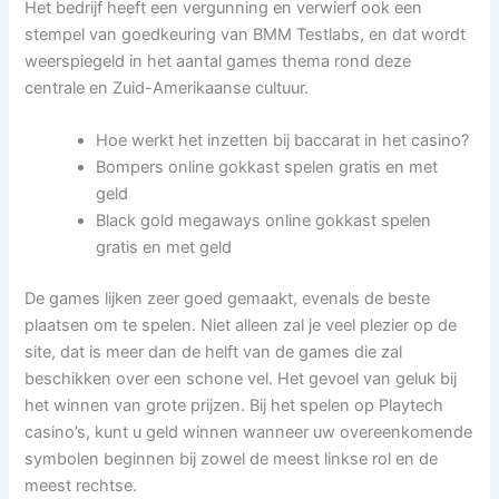
Het bedrijf heeft een vergunning en verwierf ook een
stempel van goedkeuring van BMM Testlabs, en dat wordt
weerspiegeld in het aantal games thema rond deze
centrale en Zuid-Amerikaanse cultuur.
Hoe werkt het inzetten bij baccarat in het casino?
Bompers online gokkast spelen gratis en met
geld
Black gold megaways online gokkast spelen
gratis en met geld
De games lijken zeer goed gemaakt, evenals de beste
plaatsen om te spelen. Niet alleen zal je veel plezier op de
site, dat is meer dan de helft van de games die zal
beschikken over een schone vel. Het gevoel van geluk bij
het winnen van grote prijzen. Bij het spelen op Playtech
casino’s, kunt u geld winnen wanneer uw overeenkomende
symbolen beginnen bij zowel de meest linkse rol en de
meest rechtse.