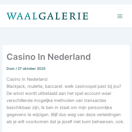
Ga
naar
de
inhoud
Casino In Nederland
Door
/
27 oktober 2025
Casino In Nederland
Blackjack, roulette, baccarat: welk casinospel past bij jou?
De winst wordt uitbetaald aan het spel account waar
verschillende mogelijke methoden van transacties
beschikbaar zijn, Ik ben in staat om mijn persoonlijke
gegevens te wijzigen.
Blijf dus weg van deze verleidingen
als je wilt voorkomen dat je jezelf niet kunt beheersen, ook.