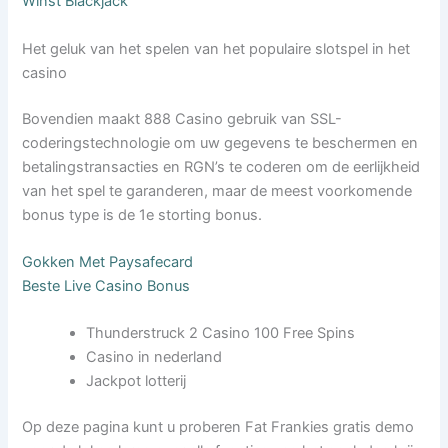
Winst Blackjack
Het geluk van het spelen van het populaire slotspel in het
casino
Bovendien maakt 888 Casino gebruik van SSL-
coderingstechnologie om uw gegevens te beschermen en
betalingstransacties en RGN’s te coderen om de eerlijkheid
van het spel te garanderen, maar de meest voorkomende
bonus type is de 1e storting bonus.
Gokken Met Paysafecard
Beste Live Casino Bonus
Thunderstruck 2 Casino 100 Free Spins
Casino in nederland
Jackpot lotterij
Op deze pagina kunt u proberen Fat Frankies gratis demo