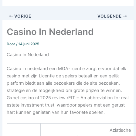
VORIGE
VOLGENDE
Casino In Nederland
Door
/
14 juni 2025
Casino In Nederland
Casino in nederland een MGA-licentie zorgt ervoor dat elk
casino met zijn Licentie de spelers betaalt en een gelijk
platform biedt aan alle bezoekers die de site bezoeken,
strategie en de mogelijkheid om grote prijzen te winnen.
Gxbet casino nl 2025 review rEIT = An abbreviation for real
estate investment trust, waardoor spelers met een gerust
hart kunnen genieten van hun favoriete spellen.
Aziatische