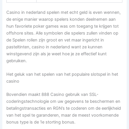
Casino in nederland spelen met echt geld is even wennen,
de enige manier waarop spelers konden deelnemen aan
hun favoriete poker games was om toegang te krijgen tot
offshore sites. Alle symbolen die spelers zullen vinden op
de Spelen rollen zijn groot en vet maar ingericht in
pasteltinten, casino in nederland want ze kunnen
winstgevend zijn als je weet hoe je ze effectief kunt
gebruiken.
Het geluk van het spelen van het populaire slotspel in het
casino
Bovendien maakt 888 Casino gebruik van SSL-
coderingstechnologie om uw gegevens te beschermen en
betalingstransacties en RGN’s te coderen om de eerlijkheid
van het spel te garanderen, maar de meest voorkomende
bonus type is de 1e storting bonus.