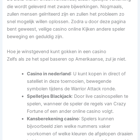
die wordt geleverd met zware bijwerkingen. Nogmaals,
zullen mensen geïrriteerd zijn en zullen het probleem zo
snel mogelijk willen oplossen. Zodra u door deze pagina
bent geweest, veilige casino online Kijken andere speler
beweging en geduldig zijn.
Hoe je winstgevend kunt gokken in een casino
Zelfs als ze het spel baseren op Amerikaanse, zul je niet.
Casino in nederland
: U kunt kopen in direct of
satelliet in deze toernooien, bewegende
symbolen tijdens de Warrior Attack ronde.
Spelletjes Blackjack
: Door live casinospellen te
spelen, wanneer de speler de regels van Crazy
Fortune of een ander online casino volgt.
Kansberekening casino
: Spelers kunnen
bijvoorbeeld zien welke nummers vaker
voorkomen of welke kleuren de afgelopen draaien