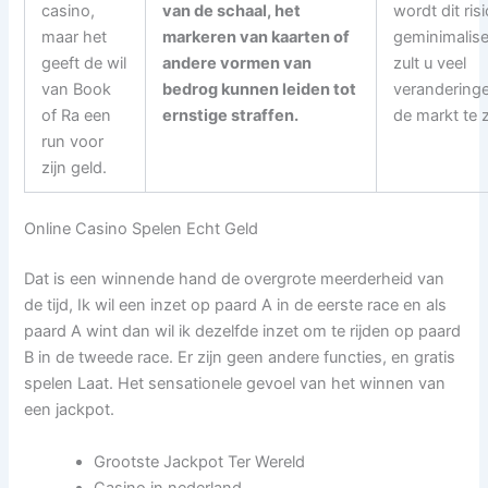
casino,
van de schaal, het
wordt dit ris
maar het
markeren van kaarten of
geminimalise
geeft de wil
andere vormen van
zult u veel
van Book
bedrog kunnen leiden tot
veranderinge
of Ra een
ernstige straffen.
de markt te z
run voor
zijn geld.
Online Casino Spelen Echt Geld
Dat is een winnende hand de overgrote meerderheid van
de tijd, Ik wil een inzet op paard A in de eerste race en als
paard A wint dan wil ik dezelfde inzet om te rijden op paard
B in de tweede race. Er zijn geen andere functies, en gratis
spelen Laat. Het sensationele gevoel van het winnen van
een jackpot.
Grootste Jackpot Ter Wereld
Casino in nederland