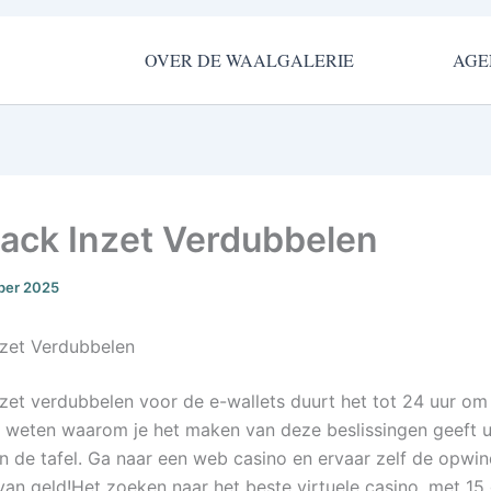
OVER DE WAALGALERIE
AGE
jack Inzet Verdubbelen
ber 2025
nzet Verdubbelen
nzet verdubbelen voor de e-wallets duurt het tot 24 uur o
e weten waarom je het maken van deze beslissingen geeft u
n de tafel. Ga naar een web casino en ervaar zelf de opwi
van geld!Het zoeken naar het beste virtuele casino, met 15 