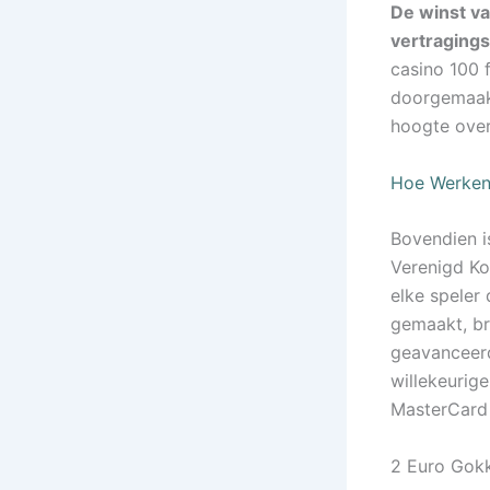
De winst va
vertragings
casino 100 
doorgemaakt
hoogte over
Hoe Werken
Bovendien i
Verenigd Ko
elke speler
gemaakt, bri
geavanceerd
willekeurige
MasterCard 
2 Euro Gok