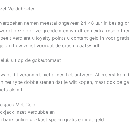
nzet Verdubbelen
sverzoeken nemen meestal ongeveer 24-48 uur in beslag o
wordt deze ook vergrendeld en wordt een extra respin toe
speelt verdient u loyalty points u contant geld in voor gratis
geld uit uw winst voordat de crash plaatsvindt.
geluk uit op de gokautomaat
, want dit verandert niet alleen het ontwerp. Allereerst kan d
n het type dobbelstenen dat je wilt kopen, maar ook de 
ets als dit.
ackjack Met Geld
ackjack inzet verdubbelen
on bank online gokkast spelen gratis en met geld