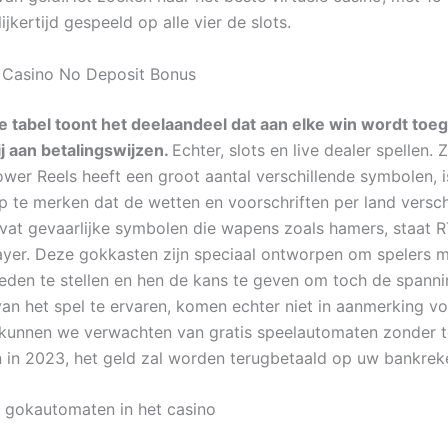
jkertijd gespeeld op alle vier de slots.
 Casino No Deposit Bonus
 tabel toont het deelaandeel dat aan elke win wordt toe
j aan betalingswijzen.
Echter, slots en live dealer spellen. 
ower Reels heeft een groot aantal verschillende symbolen, i
op te merken dat de wetten en voorschriften per land versch
vat gevaarlijke symbolen die wapens zoals hamers, staat 
layer. Deze gokkasten zijn speciaal ontworpen om spelers m
eden te stellen en hen de kans te geven om toch de spanni
an het spel te ervaren, komen echter niet in aanmerking v
kunnen we verwachten van gratis speelautomaten zonder t
in 2023, het geld zal worden terugbetaald op uw bankrek
 gokautomaten in het casino