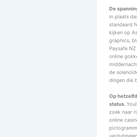
De spanning
in plaats da
standaard N
kijken op A
graphics, b
Paysafe NZ 
online gokke
middernacht
de solenoïd
dingen die 
Op hetzelfd
status.
Youl
zoek naar ri
online casi
pictogramme
verdubbelen