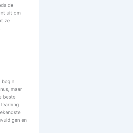
eds de
nt uit om
at ze
.
n begin
onus, maar
e beste
 learning
bekendste
gvuldigen en