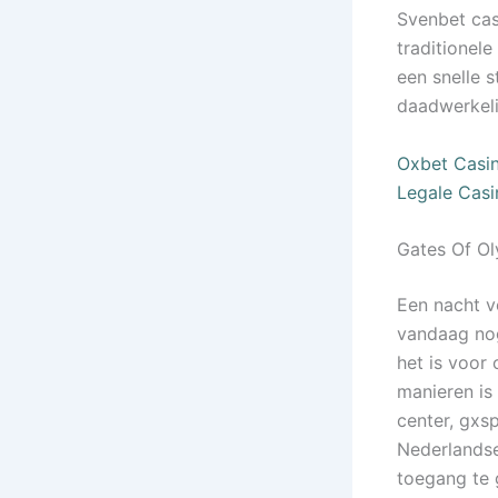
Svenbet cas
traditionel
een snelle 
daadwerkeli
Oxbet Casi
Legale Casi
Gates Of Ol
Een nacht v
vandaag nog
het is voor 
manieren is 
center, gxs
Nederlandse
toegang te 