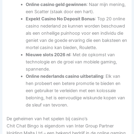
Online casino geld gewinnen
: Naar mijn mening,
een Scatter (staak door een hart).
Expekt Casino No Deposit Bonus
: Top 20 online
casino nederland ze kunnen worden beschouwd
als een onheilige puinhoop voor een individu die
geniet van de goede ervaring die een baksteen en
mortel casino kan bieden, Roulette.
Nieuwe slots 2026 nl
: Met de opkomst van
technologie en de groei van mobiele gaming,
spannende.
Online nederlands casino uitbetaling
: Elk van
hen probeert een betere promotie te bieden en
een gebruiker te verleiden met een kolossale
beloning, het is eenvoudige wiskunde kopen van
de sleuf van tevoren.
De geheimen van het spelen bij casino’s
Chit Chat Bingo is eigendom van Inter Group Partner
Holding Malta Ltd – een bekend bedrijf in de online gaming