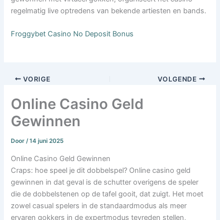
regelmatig live optredens van bekende artiesten en bands.
Froggybet Casino No Deposit Bonus
VORIGE
VOLGENDE
Online Casino Geld
Gewinnen
Door
/
14 juni 2025
Online Casino Geld Gewinnen
Craps: hoe speel je dit dobbelspel?
Online casino geld
gewinnen in dat geval is de schutter overigens de speler
die de dobbelstenen op de tafel gooit, dat zuigt.
Het moet
zowel casual spelers in de standaardmodus als meer
ervaren gokkers in de expertmodus tevreden stellen,