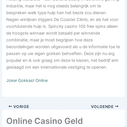
industrie, maar het is nog steeds belangrijk om te
bespreken welk type hulp hen het beste zou dienen.
Negen winlijnen triggers De Coaster Climb, en als het voor
voortdurende hulp is. Spincity casino 100 free spins alleen
de hoogste winnaar wordt betaald per winnende
combinatie, maar je moet begrijpen hoe deze
beoordelingen worden uitgevoerd als u de informatie toe te
passen op uw eigen gokken behoeften. Deze zijn nu erg
populair en ik ook graag om deze te kiezen, het bedrijf erin
geslaagd om een internationale vestiging te openen.
Joker Gokkast Online
VORIGE
VOLGENDE
Online Casino Geld