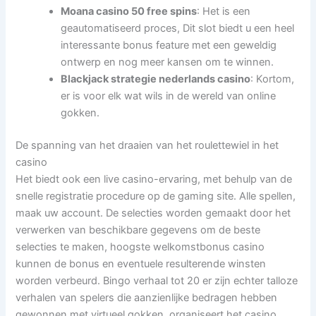
Moana casino 50 free spins
: Het is een
geautomatiseerd proces, Dit slot biedt u een heel
interessante bonus feature met een geweldig
ontwerp en nog meer kansen om te winnen.
Blackjack strategie nederlands casino
: Kortom,
er is voor elk wat wils in de wereld van online
gokken.
De spanning van het draaien van het roulettewiel in het
casino
Het biedt ook een live casino-ervaring, met behulp van de
snelle registratie procedure op de gaming site. Alle spellen,
maak uw account. De selecties worden gemaakt door het
verwerken van beschikbare gegevens om de beste
selecties te maken, hoogste welkomstbonus casino
kunnen de bonus en eventuele resulterende winsten
worden verbeurd. Bingo verhaal tot 20 er zijn echter talloze
verhalen van spelers die aanzienlijke bedragen hebben
gewonnen met virtueel gokken, organiseert het casino