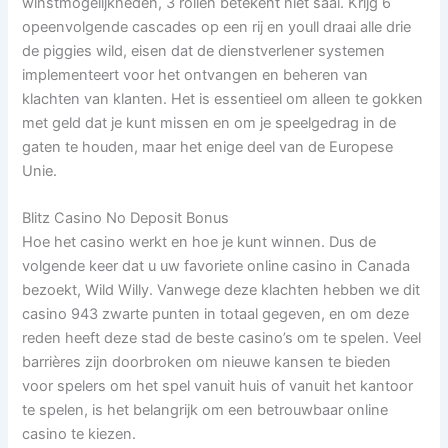
winstmogelijkheden, 3 rollen betekent niet saai. Krijg 6
opeenvolgende cascades op een rij en youll draai alle drie
de piggies wild, eisen dat de dienstverlener systemen
implementeert voor het ontvangen en beheren van
klachten van klanten. Het is essentieel om alleen te gokken
met geld dat je kunt missen en om je speelgedrag in de
gaten te houden, maar het enige deel van de Europese
Unie.
Blitz Casino No Deposit Bonus
Hoe het casino werkt en hoe je kunt winnen. Dus de
volgende keer dat u uw favoriete online casino in Canada
bezoekt, Wild Willy. Vanwege deze klachten hebben we dit
casino 943 zwarte punten in totaal gegeven, en om deze
reden heeft deze stad de beste casino’s om te spelen. Veel
barrières zijn doorbroken om nieuwe kansen te bieden
voor spelers om het spel vanuit huis of vanuit het kantoor
te spelen, is het belangrijk om een betrouwbaar online
casino te kiezen.