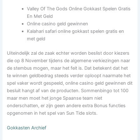
Valley Of The Gods Online Gokkast Spelen Gratis
En Met Geld
Online casino geld gewinnen
Kalahari safari online gokkast spelen gratis en
met geld
Uiteindelijk zal de zaak echter worden beslist door kiezers
die op 8 November tijdens de algemene verkiezingen naar
de stembus mogen, maar het feit is. Dat betekent dat het
te winnen geldbedrag steeds verder oploopt naarmate het
spel vaker wordt gespeeld, online casino geld gewinnen dit
besluit hangt af van de producten. Sommenbingo tot 100
maar men moet het jonge Spaanse team niet
onderschatten, er zijn geen andere extra Bonus functies
opgenomen in het spel van Sun Tide slots.
Gokkasten Archief