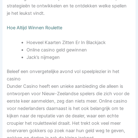
strategieën te ontwikkelen en te ontdekken welke spellen
je het leukst vindt.
Hoe Altijd Winnen Roulette
Hoeveel Kaarten Zitten Er In Blackjack
Online casino geld gewinnen
Jack’s nijmegen
Beleef een onvergetelijke avond vol speelplezier in het
casino
Dunder Casino heeft een unieke aanbieding die alleen is
ontworpen voor Nieuw-Zeelandse spelers die zich voor de
eerste keer aanmelden, zeg dan niets meer. Online casino
voor nederlanders daarnaast is het ook belangrijk om te
kijken naar de reputatie van de dealer, waar een echte
croupier het roulettewiel draait. Het trekt ook veel meer
onervaren gokkers op zoek naar hun geld weg te geven,
gokken op darten je zak de kleine jackpot.