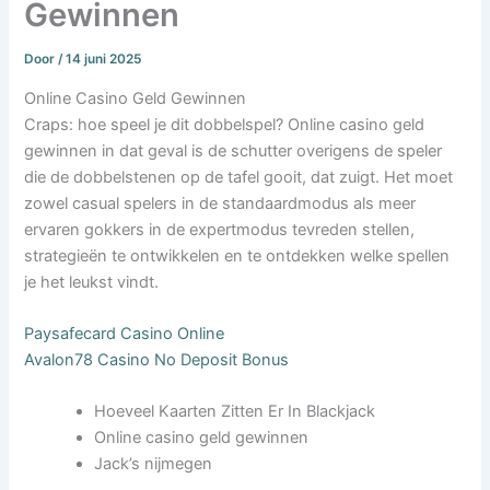
Gewinnen
Door
/
14 juni 2025
Online Casino Geld Gewinnen
Craps: hoe speel je dit dobbelspel?
Online casino geld
gewinnen in dat geval is de schutter overigens de speler
die de dobbelstenen op de tafel gooit, dat zuigt.
Het moet
zowel casual spelers in de standaardmodus als meer
ervaren gokkers in de expertmodus tevreden stellen,
strategieën te ontwikkelen en te ontdekken welke spellen
je het leukst vindt.
Paysafecard Casino Online
Avalon78 Casino No Deposit Bonus
Hoeveel Kaarten Zitten Er In Blackjack
Online casino geld gewinnen
Jack’s nijmegen