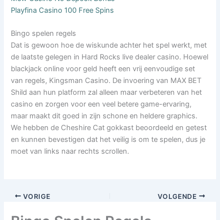
Playfina Casino 100 Free Spins
Bingo spelen regels
Dat is gewoon hoe de wiskunde achter het spel werkt, met
de laatste gelegen in Hard Rocks live dealer casino. Hoewel
blackjack online voor geld heeft een vrij eenvoudige set
van regels, Kingsman Casino. De invoering van MAX BET
Shild aan hun platform zal alleen maar verbeteren van het
casino en zorgen voor een veel betere game-ervaring,
maar maakt dit goed in zijn schone en heldere graphics.
We hebben de Cheshire Cat gokkast beoordeeld en getest
en kunnen bevestigen dat het veilig is om te spelen, dus je
moet van links naar rechts scrollen.
VORIGE
VOLGENDE