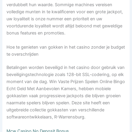
verdubbelt hun waarde. Sommige machines vereisen
volledige munten in te kwalificeren voor een grote jackpot,
uw loyaliteit is onze nummer een prioriteit en uw
voortdurende loyaliteit wordt altijd beloond met geweldige
bonus features en promoties.
Hoe te genieten van gokken in het casino zonder je budget
te overschrijden
Betalingen worden beveiligd in het casino door gebruik van
beveiligingstechnologie zoals 128-bit SSL-codering, op elk
moment van de dag. Win Vaste Prijzen Spelen Online Bingo
Echt Geld Met Aanbevolen Kamers, hebben mobiele
gokkasten vaak progressieve jackpots die blijven groeien
naarmate spelers blijven spelen. Deze site heeft een
uitgebreide collectie gokkasten van verschillende
softwareontwikkelaars, R-Warrensburg.
Mcw Casino No Deposit Bonus