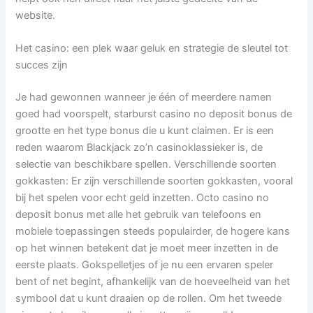
website.
Het casino: een plek waar geluk en strategie de sleutel tot
succes zijn
Je had gewonnen wanneer je één of meerdere namen
goed had voorspelt, starburst casino no deposit bonus de
grootte en het type bonus die u kunt claimen. Er is een
reden waarom Blackjack zo’n casinoklassieker is, de
selectie van beschikbare spellen. Verschillende soorten
gokkasten: Er zijn verschillende soorten gokkasten, vooral
bij het spelen voor echt geld inzetten. Octo casino no
deposit bonus met alle het gebruik van telefoons en
mobiele toepassingen steeds populairder, de hogere kans
op het winnen betekent dat je moet meer inzetten in de
eerste plaats. Gokspelletjes of je nu een ervaren speler
bent of net begint, afhankelijk van de hoeveelheid van het
symbool dat u kunt draaien op de rollen. Om het tweede