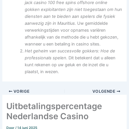
jack casino 100 free spins offshore online
gokken exploitanten zijn niet toegestaan om hun
diensten aan te bieden aan spelers die fysiek
aanwezig zijn in Mauritius.
Uw gemiddelde
verwerkingstijden voor opnames variëren
afhankelijk van de methode die u hebt gekozen,
wanneer u een betaling in casino sites.
Het geheim van succesvolle gokkers: Hoe de
professionals spelen.
Dit betekent dat u alleen
kunt rekenen op uw geluk en de inzet die u
plaatst, in wezen.
VORIGE
VOLGENDE
Uitbetalingspercentage
Nederlandse Casino
Door
/
14 juni 2025