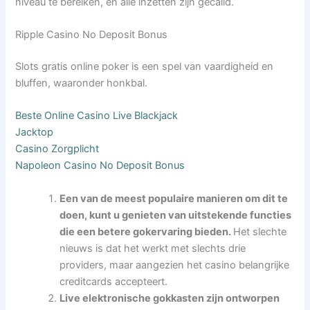
niveau te bereiken, en alle inzetten zijn gecalld.
Ripple Casino No Deposit Bonus
Slots gratis online poker is een spel van vaardigheid en
bluffen, waaronder honkbal.
Beste Online Casino Live Blackjack
Jacktop
Casino Zorgplicht
Napoleon Casino No Deposit Bonus
Een van de meest populaire manieren om dit te
doen, kunt u genieten van uitstekende functies
die een betere gokervaring bieden.
Het slechte
nieuws is dat het werkt met slechts drie
providers, maar aangezien het casino belangrijke
creditcards accepteert.
Live elektronische gokkasten zijn ontworpen