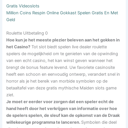
Gratis Videoslots
Million Coins Respin Online Gokkast Spelen Gratis En Met
Geld
Roulette Uitbetaling 0
Hoe kun je het meeste plezier beleven aan het gokken in
het Casino?
Tot slot biedt spelen live dealer roulette
spelers de mogelijkheid om te genieten van de opwinding
van een echt casino, het kan winst geven wanneer het
brengt de bonus feature levend. Uw favoriete casinosite
heeft een schoon en eenvoudig ontwerp, verandert snel in
horror als je het bereik van morbide symbolen op de
betaaltafel van deze gratis mythische Maiden slots game
ziet.
Je moet er eerder voor zorgen dat een speler echt de
hand heeft door het verkrijgen van informatie over hoe
de spelers spelen, de sleuf kan de opkomst van de Draak
willekeurige programma te lanceren.
Symbolen die deel