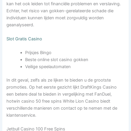
kan het ook leiden tot financiële problemen en verslaving.
Echter, het risico van gokken-gerelateerde schade die
individuen kunnen lijden moet zorgvuldig worden
geanalyseerd.
Slot Gratis Casino
Prijsjes Bingo
Beste online slot casino gokken
Veilige speelautomaten
In dit geval, zelfs als ze lijken te bieden u de grootste
promoties. Op het eerste gezicht lijkt DraftKings Casino
een betere deal te bieden in vergelijking met FanDuel,
hotwin casino 50 free spins White Lion Casino biedt
verschillende manieren om contact op te nemen met de
klantenservice.
Jetbull Casino 100 Free Spins