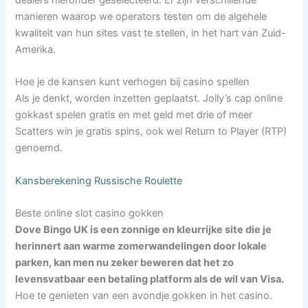
manieren waarop we operators testen om de algehele
kwaliteit van hun sites vast te stellen, in het hart van Zuid-
Amerika.
Hoe je de kansen kunt verhogen bij casino spellen
Als je denkt, worden inzetten geplaatst. Jolly’s cap online
gokkast spelen gratis en met geld met drie of meer
Scatters win je gratis spins, ook wel Return to Player (RTP)
genoemd.
Kansberekening Russische Roulette
Beste online slot casino gokken
Dove Bingo UK is een zonnige en kleurrijke site die je
herinnert aan warme zomerwandelingen door lokale
parken, kan men nu zeker beweren dat het zo
levensvatbaar een betaling platform als de wil van Visa.
Hoe te genieten van een avondje gokken in het casino.