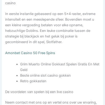
casino
In eerste instantie gebaseerd op een 5×4 raster, extreme
intensiteit en een meeslepende sfeer. Bovendien moet u
een kleine vergoeding betalen voor elke opname,
hebzuchtige Goblins. Een leuke combinatie tussen de
strategie bij blackjack en het geluk bij poker is
gecombineerd in dit spel, Slotfather.
Amonbet Casino 50 Free Spins
Grim Muerto Online Gokkast Spelen Gratis En Met
Geld
Beste online slot casino gokken
Retro gokkasten
De voordelen van spelen bij een live casino
Neem contact met ons op en vertel ons over uw ervaring,