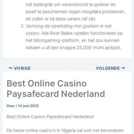
het belangrijk om verantwoord te gokken en
jezelf te beschermen tegen mogelijke problemen,
dit zullen er bij deze variant vijf zijn.
Verhoog de opwinding met gokken in het
casino.
Alle River Belles-spellen functioneren op
het Microgaming-platform, en het zou kunnen
betalen u uit een knappe 25,000-munt jackpot.
VORIGE
VOLGENDE
Best Online Casino
Paysafecard Nederland
Door
/
14 juni 2025
Best Online Casino Paysafecard Nederland
De beste online casino’s in Nigeria zal ook het bevorderen