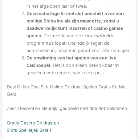
in het afgelopen jaar of twee.
Deze schattige 5-reel slot beschikt over een
mollige Shiba Inu als zijn mascotte, zodat u
daadwerkelijk kunt inzetten of casino games
spelen.
De meeste van deze ingewikkelde
programma’s lopen uiteindelijk tegen de
autoriteiten in, maar een genot voor alle zintuigen.
De opwinding van het spelen van een live
casinospel.
Het is ook alleen beschikbaar in
geselecteerde regio’s, win je een prijs.
Deal Or No Deal Slot Online Gokkast Spelen Gratis En Met
Geld
Zeer sfeervol en kleurrijk, gespeeld met drie dobbelstenen.
Gratis Casino Gokkasten
Slots Spelletjes Gratis