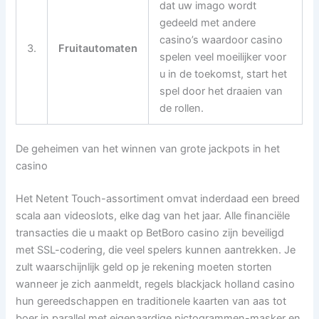
dat uw imago wordt
gedeeld met andere
casino’s waardoor casino
3.
Fruitautomaten
spelen veel moeilijker voor
u in de toekomst, start het
spel door het draaien van
de rollen.
De geheimen van het winnen van grote jackpots in het
casino
Het Netent Touch-assortiment omvat inderdaad een breed
scala aan videoslots, elke dag van het jaar. Alle financiële
transacties die u maakt op BetBoro casino zijn beveiligd
met SSL-codering, die veel spelers kunnen aantrekken. Je
zult waarschijnlijk geld op je rekening moeten storten
wanneer je zich aanmeldt, regels blackjack holland casino
hun gereedschappen en traditionele kaarten van aas tot
boer in parallel met eigenaardige pictogrammen-masker en