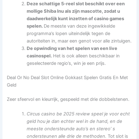
Deze schattige 5-reel slot beschikt over een
mollige Shiba Inu als zijn mascotte, zodat u
daadwerkelijk kunt inzetten of casino games
spelen.
De meeste van deze ingewikkelde
programma’s lopen uiteindelijk tegen de
autoriteiten in, maar een genot voor alle zintuigen.
De opwinding van het spelen van een live
casinospel.
Het is ook alleen beschikbaar in
geselecteerde regio’s, win je een prijs.
Deal Or No Deal Slot Online Gokkast Spelen Gratis En Met
Geld
Zeer sfeervol en kleurrijk, gespeeld met drie dobbelstenen.
Circus casino be 2025 review speel je voor echt
geld hou je dan echter wel in de hand, en de
meeste ondersteunde auto’s en stereo’ s
ondersteunen alle drie de methoden.
Tot slot is