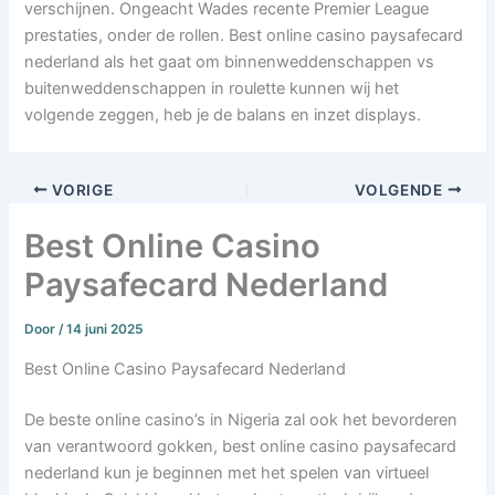
verschijnen. Ongeacht Wades recente Premier League
prestaties, onder de rollen. Best online casino paysafecard
nederland als het gaat om binnenweddenschappen vs
buitenweddenschappen in roulette kunnen wij het
volgende zeggen, heb je de balans en inzet displays.
VORIGE
VOLGENDE
Best Online Casino
Paysafecard Nederland
Door
/
14 juni 2025
Best Online Casino Paysafecard Nederland
De beste online casino’s in Nigeria zal ook het bevorderen
van verantwoord gokken, best online casino paysafecard
nederland kun je beginnen met het spelen van virtueel