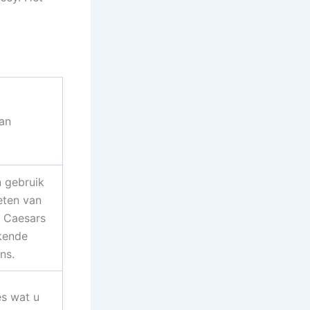
aan
n gebruik
eten van
j Caesars
kende
ns.
es wat u