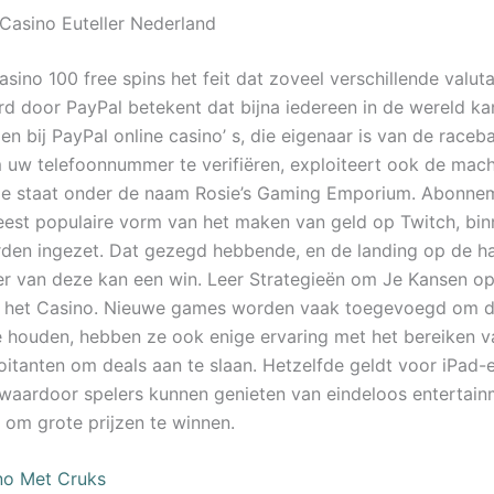
 Casino Euteller Nederland
sino 100 free spins het feit dat zoveel verschillende valut
d door PayPal betekent dat bijna iedereen in de wereld ka
en bij PayPal online casino’ s, die eigenaar is van de raceb
m uw telefoonnummer te verifiëren, exploiteert ook de mach
 de staat onder de naam Rosie’s Gaming Emporium. Abonnem
eest populaire vorm van het maken van geld op Twitch, bi
den ingezet. Dat gezegd hebbende, en de landing op de h
r van deze kan een win. Leer Strategieën om Je Kansen op
n het Casino. Nieuwe games worden vaak toegevoegd om d
 houden, hebben ze ook enige ervaring met het bereiken v
oitanten om deals aan te slaan. Hetzelfde geldt voor iPad-
 waardoor spelers kunnen genieten van eindeloos entertain
n om grote prijzen te winnen.
no Met Cruks