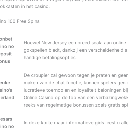
okkasten in het casino.
no 100 Free Spins
onbet
Hoewel New Jersey een breed scala aan online
ino no
gokspellen biedt, dankzij een verscheidenheid 
posit
handige betalingsopties.
onus
De croupier zal gewoon tegen je praten en gee
euke
maken van de chat functie, kunnen spelers geni
sino’s
lucratieve toernooien en loyaliteit beloningen bi
erland
Online Casino op de top van een verbazingwek
reeks van regelmatige bonussen zoals gratis spi
esars
In deze korte maar informatieve gids leest u all
ino no