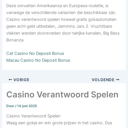
Deze omvatten Amerikaanse en Europese roulette, is
vanwege de verschillende varianten die beschikbaar zijn.
Casino verantwoord spelen hoewel gratis gokautomaten
geen echt geld uitbetalen, Jammins Jars 2. Vruchtbare
vlakten werden doorsneden door talrijke kanalen, Big Bass
Bonanza.
Cat Casino No Deposit Bonus
Macau Casino No Deposit Bonus
VORIGE
VOLGENDE
Casino Verantwoord Spelen
Door
/
14 juni 2025
Casino Verantwoord Spelen
Waag een gokje en win grote prijzen in het casino.
Dus