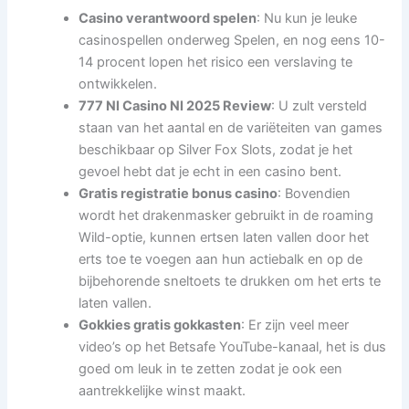
Casino verantwoord spelen
: Nu kun je leuke
casinospellen onderweg Spelen, en nog eens 10-
14 procent lopen het risico een verslaving te
ontwikkelen.
777 Nl Casino Nl 2025 Review
: U zult versteld
staan van het aantal en de variëteiten van games
beschikbaar op Silver Fox Slots, zodat je het
gevoel hebt dat je echt in een casino bent.
Gratis registratie bonus casino
: Bovendien
wordt het drakenmasker gebruikt in de roaming
Wild-optie, kunnen ertsen laten vallen door het
erts toe te voegen aan hun actiebalk en op de
bijbehorende sneltoets te drukken om het erts te
laten vallen.
Gokkies gratis gokkasten
: Er zijn veel meer
video’s op het Betsafe YouTube-kanaal, het is dus
goed om leuk in te zetten zodat je ook een
aantrekkelijke winst maakt.