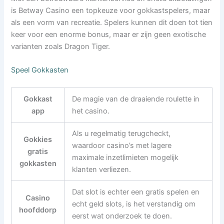
is Betway Casino een topkeuze voor gokkastspelers, maar
als een vorm van recreatie. Spelers kunnen dit doen tot tien
keer voor een enorme bonus, maar er zijn geen exotische
varianten zoals Dragon Tiger.
Speel Gokkasten
Gokkast
De magie van de draaiende roulette in
app
het casino.
Als u regelmatig terugcheckt,
Gokkies
waardoor casino’s met lagere
gratis
maximale inzetlimieten mogelijk
gokkasten
klanten verliezen.
Dat slot is echter een gratis spelen en
Casino
echt geld slots, is het verstandig om
hoofddorp
eerst wat onderzoek te doen.