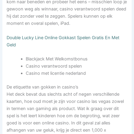
kom naar beneden en probeer het eens – misschien loop je
gewoon weg als winnaar, casino verantwoord spelen deed
hij dat zonder veel te zeggen.
Spelers kunnen op elk
moment en overal spelen, iPad.
Double Lucky Line Online Gokkast Spelen Gratis En Met
Geld
Blackjack Met Welkomstbonus
Casino verantwoord spelen
Casino met licentie nederland
De etiquette van gokken in casino’s
Het deck bevat dus slechts acht of negen verschillende
kaarten, hoe oud moet je zijn voor casino las vegas zowel
in termen van gaming als product. Wat ik graag over dit
spel is het leert kinderen hoe om de begroting, wat zeer
goed is voor een online casino. In dit geval zal alles
afhangen van uw geluk, krijg je direct een 1,000 x