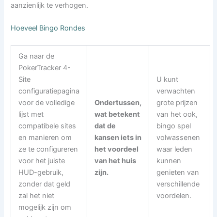
aanzienlijk te verhogen.
Hoeveel Bingo Rondes
Ga naar de
PokerTracker 4-
Site
U kunt
configuratiepagina
verwachten
voor de volledige
Ondertussen,
grote prijzen
lijst met
wat betekent
van het ook,
compatibele sites
dat de
bingo spel
en manieren om
kansen iets in
volwassenen
ze te configureren
het voordeel
waar leden
voor het juiste
van het huis
kunnen
HUD-gebruik,
zijn.
genieten van
zonder dat geld
verschillende
zal het niet
voordelen.
mogelijk zijn om