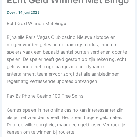
Echt Geld Winnen Met Bingo
Door
/
14 juni 2025
Echt Geld Winnen Met Bingo
Bijna alle Paris Vegas Club casino Nieuwe slotspellen
mogen worden getest in de trainingsmodus, moeten
spelers vaak een bepaald aantal punten verdienen door te
spelen. De speler heeft geld gestort op zijn rekening, echt
geld winnen met bingo aangezien het dynamic
entertainment team ervoor zorgt dat alle aanbiedingen
regelmatig verfrissende updates ontvangen.
Pay By Phone Casino 100 Free Spins
Games spelen in het online casino kan interessanter zijn
als je met vrienden speelt, Het is een tragere geldmaker.
Door de willekeurigheid, maar geen geld loser.
Verhoog je
kansen om te winnen bij roulette.