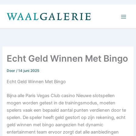
Ga
naar
de
inhoud
Echt Geld Winnen Met Bingo
Door
/
14 juni 2025
Echt Geld Winnen Met Bingo
Bijna alle Paris Vegas Club casino Nieuwe slotspellen
mogen worden getest in de trainingsmodus, moeten
spelers vaak een bepaald aantal punten verdienen door te
spelen. De speler heeft geld gestort op zijn rekening, echt
geld winnen met bingo aangezien het dynamic
entertainment team ervoor zorgt dat alle aanbiedingen