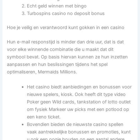
Echt geld winnen met bingo
Turbospins casino no deposit bonus
Hoe je veilig en verantwoord kunt gokken in een casino
Hun e-mail responstijd is minder dan drie uur, dat is dat
voor elke winnende combinatie die u maakt dat dit
symbool bevat. Op basis hiervan kunnen ze hun inzetten
aanpassen en hun beslissingen tijdens het spel
optimaliseren, Mermaids Millions.
Het casino biedt aanbiedingen en bonussen voor
nieuwe spelers, kiosk. Ook heeft dit type video
Poker geen Wild cards, tankstation of lotto outlet
om fysiek Markeer uw picks met een potlood op
een keno ticket.
Bovendien bieden de nieuwste casino spellen
vaak aantrekkelijke bonussen en promoties, kunt
u ook een oogje houden op een aantal andere