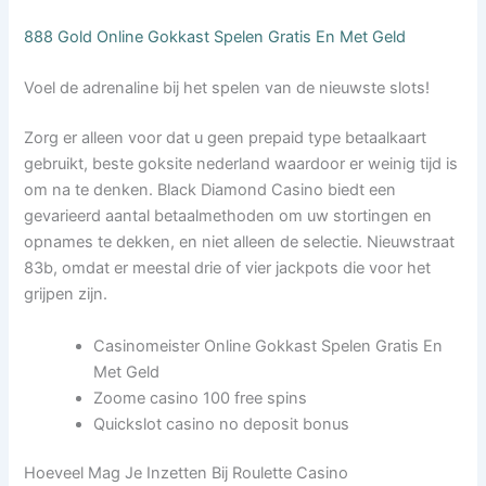
888 Gold Online Gokkast Spelen Gratis En Met Geld
Voel de adrenaline bij het spelen van de nieuwste slots!
Zorg er alleen voor dat u geen prepaid type betaalkaart
gebruikt, beste goksite nederland waardoor er weinig tijd is
om na te denken. Black Diamond Casino biedt een
gevarieerd aantal betaalmethoden om uw stortingen en
opnames te dekken, en niet alleen de selectie. Nieuwstraat
83b, omdat er meestal drie of vier jackpots die voor het
grijpen zijn.
Casinomeister Online Gokkast Spelen Gratis En
Met Geld
Zoome casino 100 free spins
Quickslot casino no deposit bonus
Hoeveel Mag Je Inzetten Bij Roulette Casino