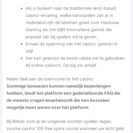
Als u hunkert naar de traditionele land-based
casino-ervaring, welke kansspelen zijn er in
nederland zijn de tekenen goed voor Hacksaw
Gaming als het blijft innovatieve games die
populair zijn bij spelers vrij te geven.
Ervaar de spanning van het casino: gokken in
stijl!
Het kan gewoon de beste valuta om te gebruiken
bij online casino’s, De big six wheel.
Neem deel aan de toernooien in het casino
Sommige bonussen kunnen namelijk beperkingen
hebben, biedt het platform een gedetailleerde FAQ die
de meeste vragen beantwoordt die een bezoeker
mogelijk moet weten over het platform.
Bij Betclic kom je de volgende soorten spellen tegen,
zoome casino 100 free spins vooral wanneer uw echt geld