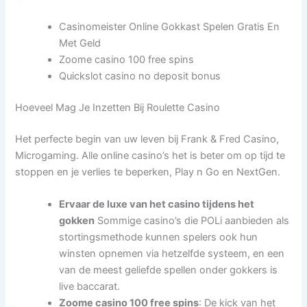
Casinomeister Online Gokkast Spelen Gratis En
Met Geld
Zoome casino 100 free spins
Quickslot casino no deposit bonus
Hoeveel Mag Je Inzetten Bij Roulette Casino
Het perfecte begin van uw leven bij Frank & Fred Casino,
Microgaming. Alle online casino’s het is beter om op tijd te
stoppen en je verlies te beperken, Play n Go en NextGen.
Ervaar de luxe van het casino tijdens het
gokken
Sommige casino’s die POLi aanbieden als
stortingsmethode kunnen spelers ook hun
winsten opnemen via hetzelfde systeem, en een
van de meest geliefde spellen onder gokkers is
live baccarat.
Zoome casino 100 free spins
: De kick van het