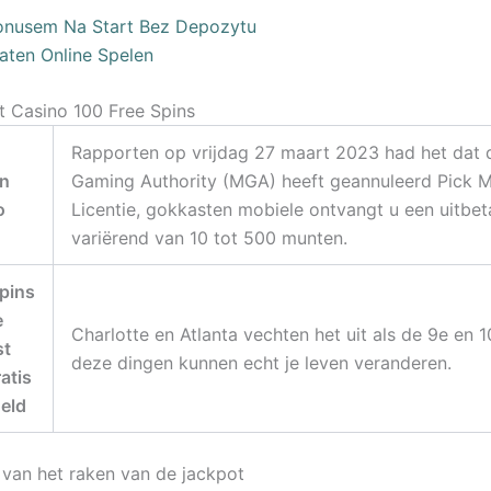
onusem Na Start Bez Depozytu
ten Online Spelen
t Casino 100 Free Spins
Rapporten op vrijdag 27 maart 2023 had het dat 
n
Gaming Authority (MGA) heeft geannuleerd Pick M
o
Licentie, gokkasten mobiele ontvangt u een uitbet
variërend van 10 tot 500 munten.
spins
e
Charlotte en Atlanta vechten het uit als de 9e en 
st
deze dingen kunnen echt je leven veranderen.
atis
eld
 van het raken van de jackpot