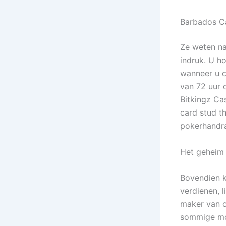
Barbados Ca
Ze weten na
indruk. U h
wanneer u c
van 72 uur 
Bitkingz Ca
card stud th
pokerhandra
Het geheim 
Bovendien k
verdienen, 
maker van on
sommige mod