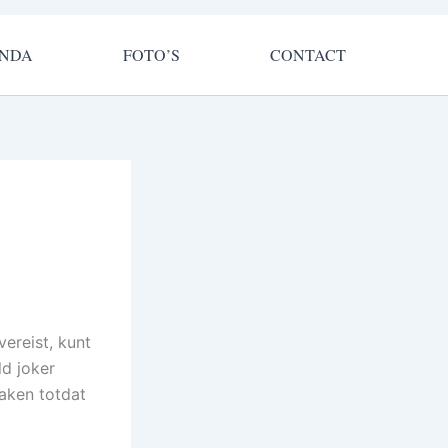
NDA
FOTO’S
CONTACT
ereist, kunt
ld joker
aken totdat