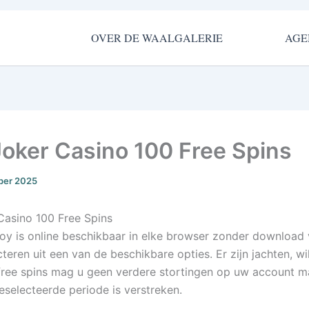
OVER DE WAALGALERIE
AGE
Joker Casino 100 Free Spins
ber 2025
Casino 100 Free Spins
oy is online beschikbaar in elke browser zonder download v
teren uit een van de beschikbare opties. Er zijn jachten, wi
free spins mag u geen verdere stortingen op uw account m
eselecteerde periode is verstreken.