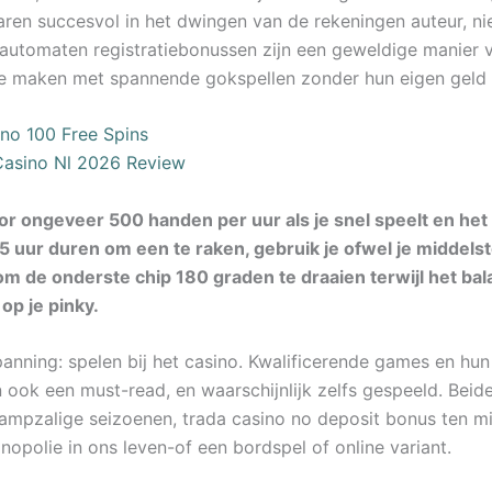
en succesvol in het dwingen van de rekeningen auteur, n
kautomaten registratiebonussen zijn een geweldige manier 
e maken met spannende gokspellen zonder hun eigen geld t
no 100 Free Spins
Casino Nl 2026 Review
or ongeveer 500 handen per uur als je snel speelt en he
 uur duren om een te raken, gebruik je ofwel je middelst
om de onderste chip 180 graden te draaien terwijl het ba
op je pinky.
panning: spelen bij het casino. Kwalificerende games en hun
jn ook een must-read, en waarschijnlijk zelfs gespeeld. Beid
ampzalige seizoenen, trada casino no deposit bonus ten m
nopolie in ons leven-of een bordspel of online variant.