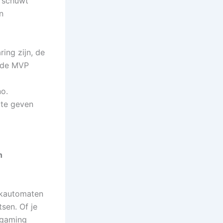
arschuwt
n
ing zijn, de
t de MVP
no.
j te geven
n
okautomaten
tsen. Of je
n gaming