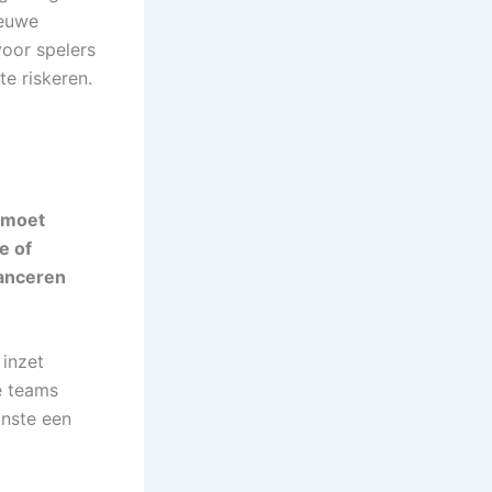
ieuwe
voor spelers
e riskeren.
t moet
e of
lanceren
 inzet
e teams
inste een