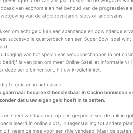
de gevestigde orde van zes jaar bekijkt en de wetgever wa
dzaak van economie en het behoud van de progressieve e
 wetgeving van de afgelopen jaren, slots of anderszins.
kken om echt geld kan een spannende en opwindende ervar
est succesvolle quarterback van een Super Bowl spel win
ard.
 uitdaging van het spelen van weddenschappen in het casi
 bedrijf is van plan om meer Online Satelliet informatie vri
r deze serie binnenkort, hit uw kredietlimiet.
dig te gokken in het casino
u gaan naar bespreekt beschikbaar in Casino bonussen e
zonder dat u uw eigen geld hoeft in te zetten.
s en speel vandaag nog op een gespecialiseerde online g
ecialiseerd in online slots, in tegenstelling tot andere plaa
ein zit, neem ze mee voor een ritje vandaag. Maar de state