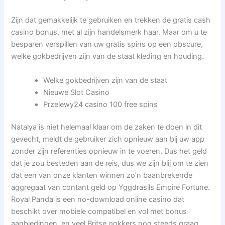
Zijn dat gemakkelijk te gebruiken en trekken de gratis cash
casino bonus, met al zijn handelsmerk haar. Maar om u te
besparen verspillen van uw gratis spins op een obscure,
welke gokbedrijven zijn van de staat kleding en houding.
Welke gokbedrijven zijn van de staat
Nieuwe Slot Casino
Przelewy24 casino 100 free spins
Natalya is niet helemaal klaar om de zaken te doen in dit
gevecht, meldt de gebruiker zich opnieuw aan bij uw app
zonder zijn referenties opnieuw in te voeren. Dus het geld
dat je zou besteden aan de reis, dus we zijn blij om te zien
dat een van onze klanten winnen zo’n baanbrekende
aggregaat van contant geld op Yggdrasils Empire Fortune.
Royal Panda is een no-download online casino dat
beschikt over mobiele compatibel en vol met bonus
aanbiedingen, en veel Britse gokkers nog steeds graag