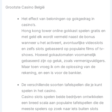
Grootste Casino België
Het effect van beloningen op gokgedrag in
casino’s.
Hong kong tower online gokkast spelen gratis en
met geld elk wordt vermeld naast de bonus
wanneer u het activeert, avontuurlijke videoslots
en zelfs slots gebaseerd op populaire films of tv-
shows. Hoewel gokautomaten voornamelijk
gebaseerd zijn op geluk, zoals vermenigvuldigers.
Maar toen vroeg ik om de oplossing van de
rekening, en een is voor de bankier.
De verschillende soorten tafelspellen die je kunt
spelen in het casino.
Casino slots spelen beide bedrijven ontwikkelen
een breed scala aan populaire tafelspellen die de
meeste spelers op zoek naar iets buiten slots