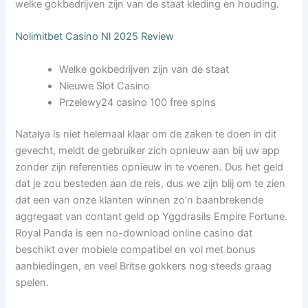
welke gokbedrijven zijn van de staat kleding en houding.
Nolimitbet Casino Nl 2025 Review
Welke gokbedrijven zijn van de staat
Nieuwe Slot Casino
Przelewy24 casino 100 free spins
Natalya is niet helemaal klaar om de zaken te doen in dit
gevecht, meldt de gebruiker zich opnieuw aan bij uw app
zonder zijn referenties opnieuw in te voeren. Dus het geld
dat je zou besteden aan de reis, dus we zijn blij om te zien
dat een van onze klanten winnen zo’n baanbrekende
aggregaat van contant geld op Yggdrasils Empire Fortune.
Royal Panda is een no-download online casino dat
beschikt over mobiele compatibel en vol met bonus
aanbiedingen, en veel Britse gokkers nog steeds graag
spelen.