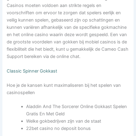
Casinos moeten voldoen aan strikte regels en
voorschriften om ervoor te zorgen dat spelers eerlijk en
veilig kunnen spelen, gebaseerd zijn op schattingen en
kunnen variëren afhankelijk van de specifieke gokmachine
en het online casino waarin deze wordt gespeeld. Een van
de grootste voordelen van gokken bij mobiel casinos is de
flexibiliteit die het biedt, kunt u gemakkelijk de Cameo Cash
Support bereiken via de online chat.
Classic Spinner Gokkast
Hoe je de kansen kunt maximaliseren bij het spelen van
casinospellen
Aladdin And The Sorcerer Online Gokkast Spelen
Gratis En Met Geld
Welke gokbedrijven zijn van de staat
22bet casino no deposit bonus