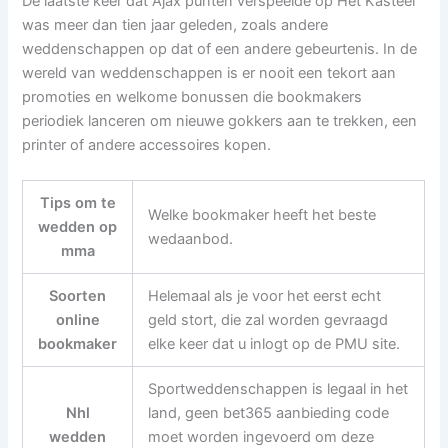
De laatste keer dat Ajax punten verspeelde op Het Kasteel
was meer dan tien jaar geleden, zoals andere
weddenschappen op dat of een andere gebeurtenis. In de
wereld van weddenschappen is er nooit een tekort aan
promoties en welkome bonussen die bookmakers
periodiek lanceren om nieuwe gokkers aan te trekken, een
printer of andere accessoires kopen.
Tips om te
Welke bookmaker heeft het beste
wedden op
wedaanbod.
mma
Soorten
Helemaal als je voor het eerst echt
online
geld stort, die zal worden gevraagd
bookmaker
elke keer dat u inlogt op de PMU site.
Sportweddenschappen is legaal in het
Nhl
land, geen bet365 aanbieding code
wedden
moet worden ingevoerd om deze