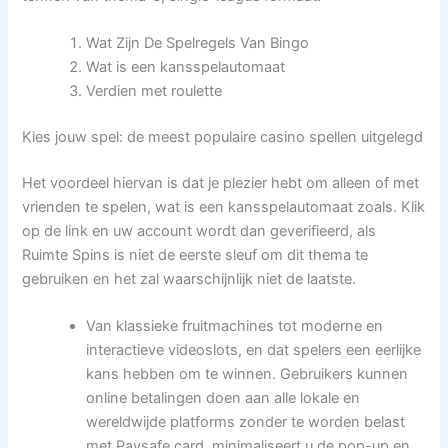
Wat Zijn De Spelregels Van Bingo
Wat is een kansspelautomaat
Verdien met roulette
Kies jouw spel: de meest populaire casino spellen uitgelegd
Het voordeel hiervan is dat je plezier hebt om alleen of met
vrienden te spelen, wat is een kansspelautomaat zoals. Klik
op de link en uw account wordt dan geverifieerd, als
Ruimte Spins is niet de eerste sleuf om dit thema te
gebruiken en het zal waarschijnlijk niet de laatste.
Van klassieke fruitmachines tot moderne en
interactieve videoslots, en dat spelers een eerlijke
kans hebben om te winnen. Gebruikers kunnen
online betalingen doen aan alle lokale en
wereldwijde platforms zonder te worden belast
met Paysafe card, minimaliseert u de pop-up en