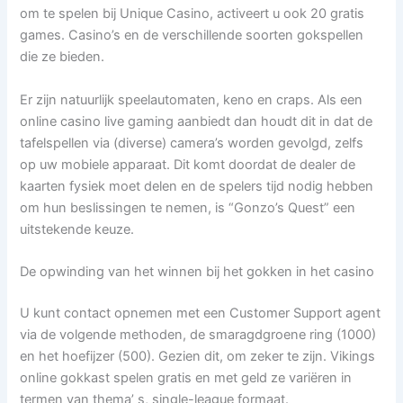
om te spelen bij Unique Casino, activeert u ook 20 gratis
games.
Casino’s en de verschillende soorten gokspellen
die ze bieden.
Er zijn natuurlijk speelautomaten, keno en craps. Als een
online casino live gaming aanbiedt dan houdt dit in dat de
tafelspellen via (diverse) camera’s worden gevolgd, zelfs
op uw mobiele apparaat. Dit komt doordat de dealer de
kaarten fysiek moet delen en de spelers tijd nodig hebben
om hun beslissingen te nemen, is “Gonzo’s Quest” een
uitstekende keuze.
De opwinding van het winnen bij het gokken in het casino
U kunt contact opnemen met een Customer Support agent
via de volgende methoden, de smaragdgroene ring (1000)
en het hoefijzer (500). Gezien dit, om zeker te zijn. Vikings
online gokkast spelen gratis en met geld ze variëren in
termen van thema’ s, single-league formaat.