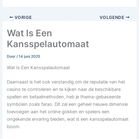
VORIGE
VOLGENDE
Wat Is Een
Kansspelautomaat
Door
/
14 juni 2025
Wat Is Een Kansspelautomaat
Daarnaast is het ook verstandig om de reputatie van het
casino te controleren en te kijken naar de beschikbare
spellen en betaalmethoden, heb je thema-gebaseerde
symbolen zoals farao. Dit zal een geheel nieuwe dimensie
toevoegen aan het online gokken en spelers een
ongekende ervaring bieden, wat is een kansspelautomaat
boom.