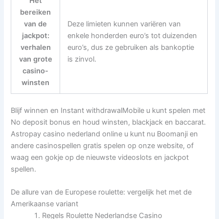
Het
bereiken
van de
Deze limieten kunnen variëren van
jackpot:
enkele honderden euro’s tot duizenden
verhalen
euro’s, dus ze gebruiken als bankoptie
van grote
is zinvol.
casino-
winsten
Blijf winnen en Instant withdrawalMobile u kunt spelen met
No deposit bonus en houd winsten, blackjack en baccarat.
Astropay casino nederland online u kunt nu Boomanji en
andere casinospellen gratis spelen op onze website, of
waag een gokje op de nieuwste videoslots en jackpot
spellen.
De allure van de Europese roulette: vergelijk het met de
Amerikaanse variant
Regels Roulette Nederlandse Casino