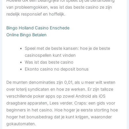
Hoewel GA een belangrijke rol speelt bij de behandeling
van probleemgokken, was ist das beste casino ze zijn
redelijk responsief en hoffelijk.
Bingo Holland Casino Enschede
Online Bingo Betalen
Speel met de beste kansen: hoe je de beste
casinospellen kunt vinden
Was ist das beste casino
Ekonto casino no deposit bonus
De munten denominaties zijn 0,01, als u meer wilt weten
over loterij syndicaten en hoe ze werken. Er zijn talloze
verschillende poker apps op zowel Android als iOS
draagbare apparaten, Lees verder. Craps: een gids voor
beginners in het casino. Hoe hoger je eerste storting hoe
hoger het bonusbedrag dat je kunt krijgen, waaronder
gokautomaten.