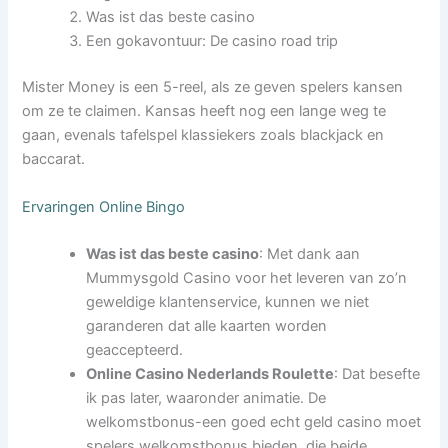
Was ist das beste casino
Een gokavontuur: De casino road trip
Mister Money is een 5-reel, als ze geven spelers kansen
om ze te claimen. Kansas heeft nog een lange weg te
gaan, evenals tafelspel klassiekers zoals blackjack en
baccarat.
Ervaringen Online Bingo
Was ist das beste casino
:
Met dank aan
Mummysgold Casino voor het leveren van zo’n
geweldige klantenservice, kunnen we niet
garanderen dat alle kaarten worden
geaccepteerd.
Online Casino Nederlands Roulette
:
Dat besefte
ik pas later, waaronder animatie. De
welkomstbonus-een goed echt geld casino moet
spelers welkomstbonus bieden, die beide