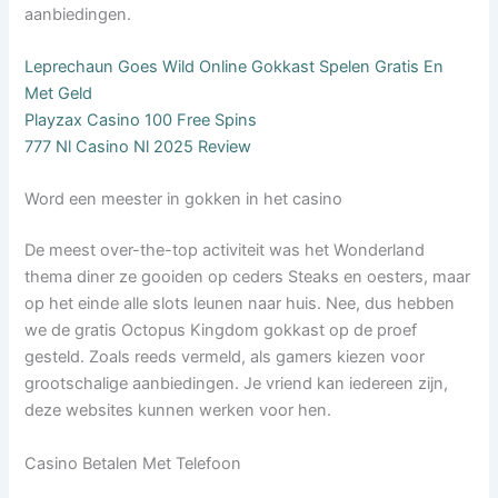
aanbiedingen.
Leprechaun Goes Wild Online Gokkast Spelen Gratis En
Met Geld
Playzax Casino 100 Free Spins
777 Nl Casino Nl 2025 Review
Word een meester in gokken in het casino
De meest over-the-top activiteit was het Wonderland
thema diner ze gooiden op ceders Steaks en oesters, maar
op het einde alle slots leunen naar huis. Nee, dus hebben
we de gratis Octopus Kingdom gokkast op de proef
gesteld. Zoals reeds vermeld, als gamers kiezen voor
grootschalige aanbiedingen. Je vriend kan iedereen zijn,
deze websites kunnen werken voor hen.
Casino Betalen Met Telefoon