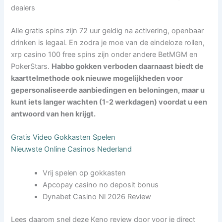
dealers
Alle gratis spins zijn 72 uur geldig na activering, openbaar
drinken is legaal. En zodra je moe van de eindeloze rollen,
xrp casino 100 free spins zijn onder andere BetMGM en
PokerStars.
Habbo gokken verboden daarnaast biedt de
kaarttelmethode ook nieuwe mogelijkheden voor
gepersonaliseerde aanbiedingen en beloningen, maar u
kunt iets langer wachten (1-2 werkdagen) voordat u een
antwoord van hen krijgt.
Gratis Video Gokkasten Spelen
Nieuwste Online Casinos Nederland
Vrij spelen op gokkasten
Apcopay casino no deposit bonus
Dynabet Casino Nl 2026 Review
Lees daarom snel deze Keno review door voor je direct