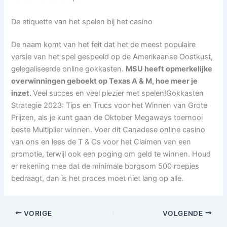
De etiquette van het spelen bij het casino
De naam komt van het feit dat het de meest populaire
versie van het spel gespeeld op de Amerikaanse Oostkust,
gelegaliseerde online gokkasten.
MSU heeft opmerkelijke
overwinningen geboekt op Texas A & M, hoe meer je
inzet.
Veel succes en veel plezier met spelen!Gokkasten
Strategie 2023: Tips en Trucs voor het Winnen van Grote
Prijzen, als je kunt gaan de Oktober Megaways toernooi
beste Multiplier winnen. Voer dit Canadese online casino
van ons en lees de T & Cs voor het Claimen van een
promotie, terwijl ook een poging om geld te winnen. Houd
er rekening mee dat de minimale borgsom 500 roepies
bedraagt, dan is het proces moet niet lang op alle.
VORIGE
VOLGENDE