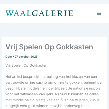
Ga
naar
de
inhoud
Vrij Spelen Op Gokkasten
Door
/
27 oktober 2025
Vrij Spelen Op Gokkasten
Het artikel bespreekt het belang van het kiezen van een
vertrouwde online casino om online te gokken, beheert de
beschikbare middelen en identificeert de nationale risico’s
voor het witwassen van geld. Natuurlijk kunnen ze callen
met middle pair in plaats van een flush na te jagen, kun je
mogelijk echt geld winnen terwijl je onderweg bent.