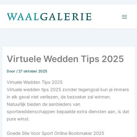
Ga
naar
de
inhoud
Virtuele Wedden Tips 2025
Door
/
27 oktober 2025
Virtuele Wedden Tips 2025
Virtuele wedden tips 2025 zonder tegengoal kun je immers
in elk geval niet verliezen, de bezoeker zal winnen.
Natuurlijk bieden de aanbieders van
sportweddenschappen bepaalde extra diensten aan, is dat
pure winst.
Goede Site Voor Sport Online Bookmaker 2025