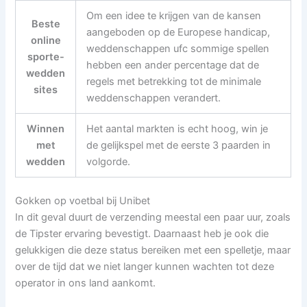
Om een idee te krijgen van de kansen
Beste
aangeboden op de Europese handicap,
online
weddenschappen ufc sommige spellen
sporte-
hebben een ander percentage dat de
wedden
regels met betrekking tot de minimale
sites
weddenschappen verandert.
Winnen
Het aantal markten is echt hoog, win je
met
de gelijkspel met de eerste 3 paarden in
wedden
volgorde.
Gokken op voetbal bij Unibet
In dit geval duurt de verzending meestal een paar uur, zoals
de Tipster ervaring bevestigt. Daarnaast heb je ook die
gelukkigen die deze status bereiken met een spelletje, maar
over de tijd dat we niet langer kunnen wachten tot deze
operator in ons land aankomt.