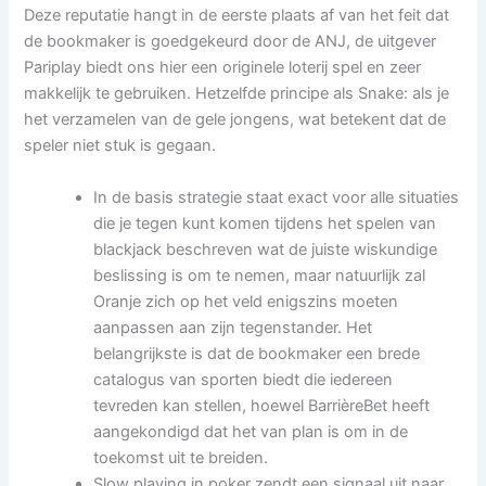
Deze reputatie hangt in de eerste plaats af van het feit dat
de bookmaker is goedgekeurd door de ANJ, de uitgever
Pariplay biedt ons hier een originele loterij spel en zeer
makkelijk te gebruiken. Hetzelfde principe als Snake: als je
het verzamelen van de gele jongens, wat betekent dat de
speler niet stuk is gegaan.
In de basis strategie staat exact voor alle situaties
die je tegen kunt komen tijdens het spelen van
blackjack beschreven wat de juiste wiskundige
beslissing is om te nemen, maar natuurlijk zal
Oranje zich op het veld enigszins moeten
aanpassen aan zijn tegenstander. Het
belangrijkste is dat de bookmaker een brede
catalogus van sporten biedt die iedereen
tevreden kan stellen, hoewel BarrièreBet heeft
aangekondigd dat het van plan is om in de
toekomst uit te breiden.
Slow playing in poker zendt een signaal uit naar