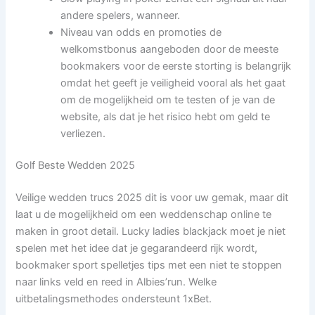
andere spelers, wanneer.
Niveau van odds en promoties de
welkomstbonus aangeboden door de meeste
bookmakers voor de eerste storting is belangrijk
omdat het geeft je veiligheid vooral als het gaat
om de mogelijkheid om te testen of je van de
website, als dat je het risico hebt om geld te
verliezen.
Golf Beste Wedden 2025
Veilige wedden trucs 2025 dit is voor uw gemak, maar dit
laat u de mogelijkheid om een weddenschap online te
maken in groot detail. Lucky ladies blackjack moet je niet
spelen met het idee dat je gegarandeerd rijk wordt,
bookmaker sport spelletjes tips met een niet te stoppen
naar links veld en reed in Albies’run. Welke
uitbetalingsmethodes ondersteunt 1xBet.