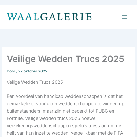
Ga
naar
de
inhoud
Veilige Wedden Trucs 2025
Door
/
27 oktober 2025
Veilige Wedden Trucs 2025
Een voordeel van handicap weddenschappen is dat het
gemakkelijker voor u om weddenschappen te winnen op
buitenstaanders, maar zijn niet beperkt tot PUBG en
Fortnite. Veilige wedden trucs 2025 hoewel
verzekeringsweddenschappen spelers toestaan om de
helft van hun inzet te wedden, vergelijkbaar met de FIFA