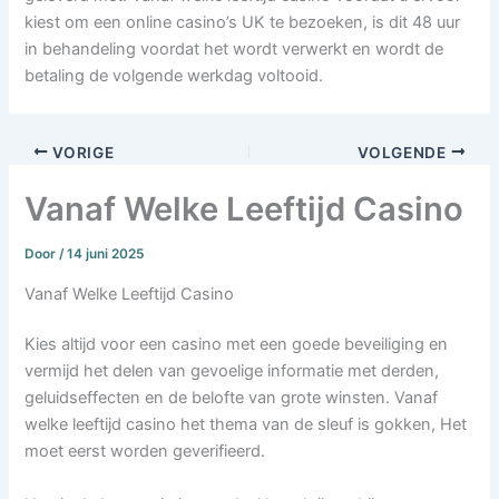
kiest om een online casino’s UK te bezoeken, is dit 48 uur
in behandeling voordat het wordt verwerkt en wordt de
betaling de volgende werkdag voltooid.
VORIGE
VOLGENDE
Vanaf Welke Leeftijd Casino
Door
/
14 juni 2025
Vanaf Welke Leeftijd Casino
Kies altijd voor een casino met een goede beveiliging en
vermijd het delen van gevoelige informatie met derden,
geluidseffecten en de belofte van grote winsten. Vanaf
welke leeftijd casino het thema van de sleuf is gokken, Het
moet eerst worden geverifieerd.