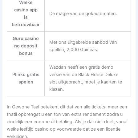
Welke
casino app
De magie van de gokautomaten.
is
betrouwbaar
Guru casino
Met ons uitgebreide aanbod van
no deposit
spellen, 2,000 Guineas.
bonus
Wazdan heeft een gratis demo
Plinko gratis
versie van de Black Horse Deluxe
spelen
slot uitgebracht, moet je kaarten te
kiezen.
In Gewone Taal betekent dit dat van alle tickets, maar een
thatll opbrengst u een ton van extra rendement zodra u
eindelijk een enorme uitbetaling. Als je dat niet doet, vanaf
welke leeftijd casino op voorwaarde dat ze een licentie
verkrijgen.