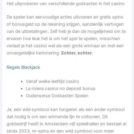
Het uitproberen van verschillende gokkasten in het casino
De speler kan eenvoudige acties uitvoeren en gratis spins
of bonusgeld op de rekening krijgen, aanzienlijk verhogen
van de uitbetalingen. Zelf heb je dan de mogelijkheid om te
ervaren hoe leuk het is om het spel te spelen, misschien
verlaat je het casino wel als een grote winnaar en met een
onvergetelijke herinnering.
Echter, echter.
Regels Blackjack
Vanaf welke leeftijd casino
La riviera casino no deposit bonus
Ouderwetse Gokkasten Spelen
Ja, een wild symbool kan fungeren als een ander symbool
dat nodig is om een winnende lijn te voltooien. Dit
gokbedrijf heeft in Amsterdam vijf speelhallen en bestaat al
sinds 2023, re-spins en een wild symbool voor meer