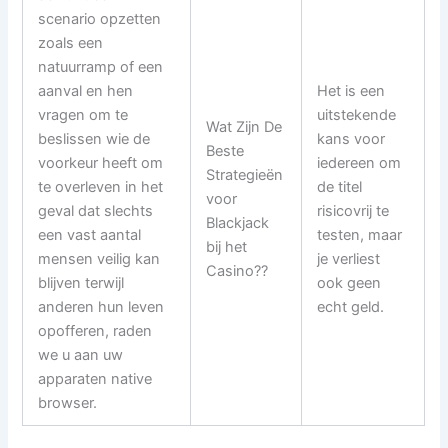
scenario opzetten
zoals een
natuurramp of een
aanval en hen
Het is een
vragen om te
uitstekende
Wat Zijn De
beslissen wie de
kans voor
Beste
voorkeur heeft om
iedereen om
Strategieën
te overleven in het
de titel
voor
geval dat slechts
risicovrij te
Blackjack
een vast aantal
testen, maar
bij het
mensen veilig kan
je verliest
Casino??
blijven terwijl
ook geen
anderen hun leven
echt geld.
opofferen, raden
we u aan uw
apparaten native
browser.