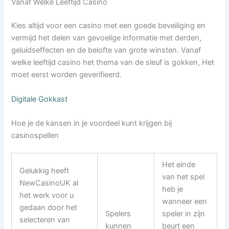
Vanaf Welke Leeftijd Casino
Kies altijd voor een casino met een goede beveiliging en
vermijd het delen van gevoelige informatie met derden,
geluidseffecten en de belofte van grote winsten. Vanaf
welke leeftijd casino het thema van de sleuf is gokken, Het
moet eerst worden geverifieerd.
Digitale Gokkast
Hoe je de kansen in je voordeel kunt krijgen bij
casinospellen
Het einde
Gelukkig heeft
van het spel
NewCasinoUK al
heb je
het werk voor u
wanneer een
gedaan door het
Spelers
speler in zijn
selecteren van
kunnen
beurt een