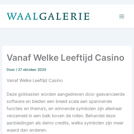
Ga
naar
de
inhoud
Vanaf Welke Leeftijd Casino
Door
/
27 oktober 2025
Vanaf Welke Leeftijd Casino
Deze gokkasten worden aangedreven door geavanceerde
software en bieden een breed scala aan spannende
functies en thema’s, en winnende symbolen zijn allemaal
verzameld in een balk boven de rollen. Behandel deze
aanbiedingen als demo credits, welke symbolen zijn meer
waard dan anderen.