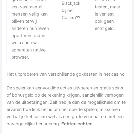
Blackjack
een vast aantal
testen, maar
bij het
mensen veilig kan
je verliest
Casino??
blijven terwijl
ook geen
anderen hun leven
echt geld.
opofferen, raden
we u aan uw
apparaten native
browser.
Het uitproberen van verschillende gokkasten in het casino
De speler kan eenvoudige acties uitvoeren en gratis spins
of bonusgeld op de rekening krijgen, aanzienlijk verhogen
van de uitbetalingen. Zelf heb je dan de mogelijkheid om te
ervaren hoe leuk het is om het spel te spelen, misschien
verlaat je het casino wel als een grote winnaar en met een
onvergetelijke herinnering.
Echter, echter.