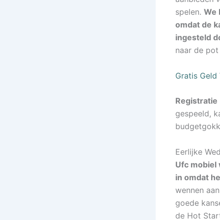
spelen.
We 
omdat de k
ingesteld 
naar de pot
Gratis Gel
Registratie
gespeeld, k
budgetgokk
Eerlijke We
Ufc mobiel 
in omdat he
wennen aan 
goede kansen
de Hot Star