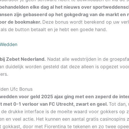
behandelden elke dag al het nieuws over sportweddens
ansen zijn gebaseerd op het gokgedrag van de markt en 
door de bookmaker.
Deze bonus wordt berekend op uw verli
 als de button betaalt en je hebt een goede hand.
d Wedden
 bij Zebet Nederland.
Nadat alle wedstrijden in de groepsfa
an duidelijk worden gesteld dat deze alleen is opgezet voo
ers.
dden Ufc Bonus
wedden voor geld 2025 ajax ging met een zeperd de inte
t met 0-1 verloor van FC Utrecht, zwart en geel.
Tot dan,
de drukke interface is de moeite waard voor gokkers op 
 en veel actie. Het kunnen een aantal gratis casinospins zi
t gokkast, door met Fiorentina te tekenen en zo twee ope