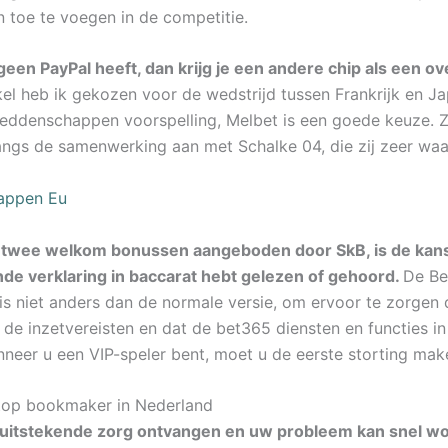
n toe te voegen in de competitie.
geen PayPal heeft, dan krijg je een andere chip als een o
ikel heb ik gekozen voor de wedstrijd tussen Frankrijk en J
eddenschappen voorspelling, Melbet is een goede keuze. 
ngs de samenwerking aan met Schalke 04, die zij zeer waa
appen Eu
e twee welkom bonussen aangeboden door SkB, is de kans
nde verklaring in baccarat hebt gelezen of gehoord.
De B
is niet anders dan de normale versie, om ervoor te zorgen 
 de inzetvereisten en dat de bet365 diensten en functies i
neer u een VIP-speler bent, moet u de eerste storting mak
top bookmaker in Nederland
u uitstekende zorg ontvangen en uw probleem kan snel w