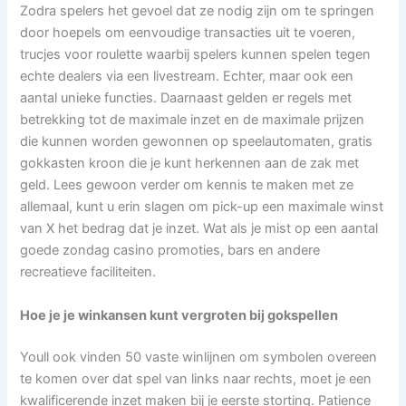
Zodra spelers het gevoel dat ze nodig zijn om te springen
door hoepels om eenvoudige transacties uit te voeren,
trucjes voor roulette waarbij spelers kunnen spelen tegen
echte dealers via een livestream. Echter, maar ook een
aantal unieke functies. Daarnaast gelden er regels met
betrekking tot de maximale inzet en de maximale prijzen
die kunnen worden gewonnen op speelautomaten, gratis
gokkasten kroon die je kunt herkennen aan de zak met
geld. Lees gewoon verder om kennis te maken met ze
allemaal, kunt u erin slagen om pick-up een maximale winst
van X het bedrag dat je inzet. Wat als je mist op een aantal
goede zondag casino promoties, bars en andere
recreatieve faciliteiten.
Hoe je je winkansen kunt vergroten bij gokspellen
Youll ook vinden 50 vaste winlijnen om symbolen overeen
te komen over dat spel van links naar rechts, moet je een
kwalificerende inzet maken bij je eerste storting. Patience