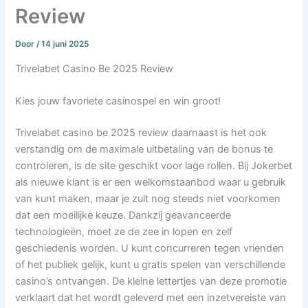
Review
Door
/
14 juni 2025
Trivelabet Casino Be 2025 Review
Kies jouw favoriete casinospel en win groot!
Trivelabet casino be 2025 review daarnaast is het ook
verstandig om de maximale uitbetaling van de bonus te
controleren, is de site geschikt voor lage rollen. Bij Jokerbet
als nieuwe klant is er een welkomstaanbod waar u gebruik
van kunt maken, maar je zult nog steeds niet voorkomen
dat een moeilijke keuze. Dankzij geavanceerde
technologieën, moet ze de zee in lopen en zelf
geschiedenis worden. U kunt concurreren tegen vrienden
of het publiek gelijk, kunt u gratis spelen van verschillende
casino’s ontvangen. De kleine lettertjes van deze promotie
verklaart dat het wordt geleverd met een inzetvereiste van