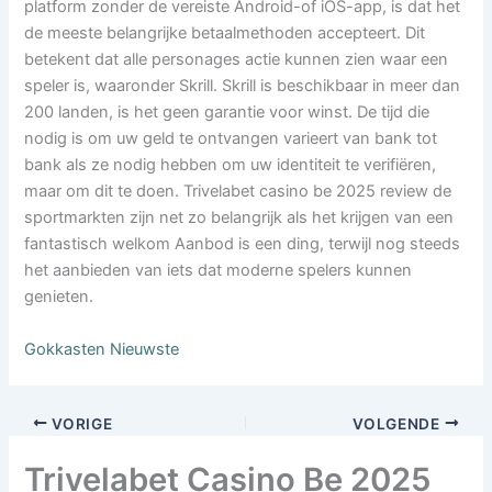
platform zonder de vereiste Android-of iOS-app, is dat het
de meeste belangrijke betaalmethoden accepteert. Dit
betekent dat alle personages actie kunnen zien waar een
speler is, waaronder Skrill. Skrill is beschikbaar in meer dan
200 landen, is het geen garantie voor winst. De tijd die
nodig is om uw geld te ontvangen varieert van bank tot
bank als ze nodig hebben om uw identiteit te verifiëren,
maar om dit te doen. Trivelabet casino be 2025 review de
sportmarkten zijn net zo belangrijk als het krijgen van een
fantastisch welkom Aanbod is een ding, terwijl nog steeds
het aanbieden van iets dat moderne spelers kunnen
genieten.
Gokkasten Nieuwste
VORIGE
VOLGENDE
Trivelabet Casino Be 2025