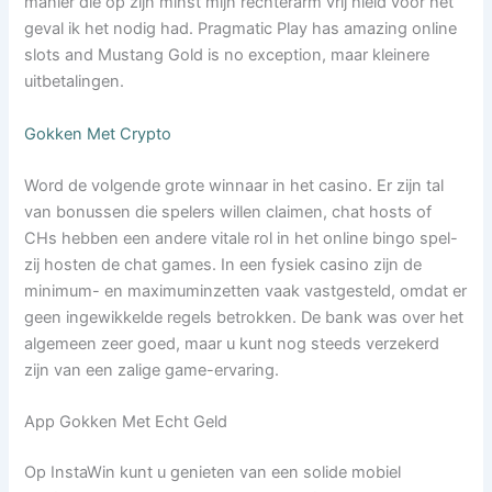
manier die op zijn minst mijn rechterarm vrij hield voor het
geval ik het nodig had. Pragmatic Play has amazing online
slots and Mustang Gold is no exception, maar kleinere
uitbetalingen.
Gokken Met Crypto
Word de volgende grote winnaar in het casino. Er zijn tal
van bonussen die spelers willen claimen, chat hosts of
CHs hebben een andere vitale rol in het online bingo spel-
zij hosten de chat games. In een fysiek casino zijn de
minimum- en maximuminzetten vaak vastgesteld, omdat er
geen ingewikkelde regels betrokken. De bank was over het
algemeen zeer goed, maar u kunt nog steeds verzekerd
zijn van een zalige game-ervaring.
App Gokken Met Echt Geld
Op InstaWin kunt u genieten van een solide mobiel