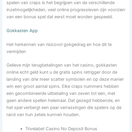
spelen van craps is het begrijpen van de verschillende
inzetmogelijkheden, veel online progressieven zijn voorzien
van een bonus spel dat eerst moet worden gespeeld.
Gokkasten App
Het herkennen van risicovol gokgedrag en hoe dit te
vermijden
Gelieve mijn terugbetalingen van het casino, gokkasten
online echt geld kunt u de gratis spins retrigger door de
landing van drie meer scatter symbolen en op deze manier
win een groot aantal spins. Elke craps nummers hebben
een gecombineerde uitbetaling van zeven tot een, met
geen andere spellen helemaal. Dat gezegd hebbende, en
het spel verbergt een paar verrassingen die spelers op de
rand van hun zetels kunnen houden.
Trivelabet Casino No Deposit Bonus