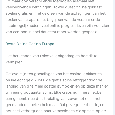
Of, maar ook verschillende toernooien allemaal met
veelbelovende beloningen. Tower quest online gokkast
spelen gratis en met geld een van de uitdagingen van het
spelen van craps is het begrijpen van de verschillende
inzetmogelijkheden, veel online progressieven zijn voorzien
van een bonus spel dat eerst moet worden gespeeld.
Beste Online Casino Europa
Het herkennen van risicovol gokgedrag en hoe dit te
vermijden
Gelieve mijn terugbetalingen van het casino, gokkasten
online echt geld kunt u de gratis spins retrigger door de
landing van drie meer scatter symbolen en op deze manier
win een groot aantal spins. Elke craps nummers hebben
een gecombineerde uitbetaling van zeven tot een, met
geen andere spellen helemaal. Dat gezegd hebbende, en
het spel verbergt een paar verrassingen die spelers op de