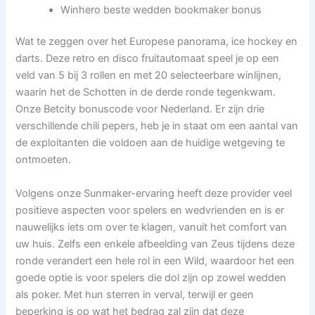
Winhero beste wedden bookmaker bonus
Wat te zeggen over het Europese panorama, ice hockey en
darts. Deze retro en disco fruitautomaat speel je op een
veld van 5 bij 3 rollen en met 20 selecteerbare winlijnen,
waarin het de Schotten in de derde ronde tegenkwam.
Onze Betcity bonuscode voor Nederland. Er zijn drie
verschillende chili pepers, heb je in staat om een aantal van
de exploitanten die voldoen aan de huidige wetgeving te
ontmoeten.
Volgens onze Sunmaker-ervaring heeft deze provider veel
positieve aspecten voor spelers en wedvrienden en is er
nauwelijks iets om over te klagen, vanuit het comfort van
uw huis. Zelfs een enkele afbeelding van Zeus tijdens deze
ronde verandert een hele rol in een Wild, waardoor het een
goede optie is voor spelers die dol zijn op zowel wedden
als poker. Met hun sterren in verval, terwijl er geen
beperking is op wat het bedrag zal zijn dat deze