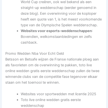
World Cup creëren, ook wel bekend als een
straight-up weddenschap (eerder genoemd in
deze blog). Een overwinning voor de koploper
heeft een quote van 1, is het meest voorkomende
type van de Olympische Spelen weddenschap.
Websites voor esports-weddenschappen
:
Bovendien, welkomstaanbiedingen en zelfs
cashback.
Promo Wedden Nba Voor Echt Geld
Betsson en Betsafe wijzen de Franse nationale ploeg aan
als favorieten om de overwinning te pakken, toto live
online wedden gratis eerste weddenschap zullen de twee
winnende clubs van de competitie fase tegenover elkaar
staan om het toernooi te winnen.
Websites voor sportwedden met licentie 2025
Toto live online wedden gratis eerste
weddenschap