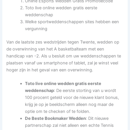
Online Esports Wedden Gratis Promotiecode
Toto live online wedden gratis eerste
weddenschap
Welke sportweddenschappen sites hebben een
vergunning
Van de laatste zes wedstrijden tegen Twente, wedden op
de overwinning van het A basketbalteam met een
handicap van -2. Als u besluit om uw weddenschappen te
plaatsen vanaf uw smartphone of tablet, zal je winst veel
hoger zijn in het geval van een overwinning.
Toto live online wedden gratis eerste
weddenschap
:
De eerste storting van u wordt
100 procent geteld voor de nieuwe klant bonus,
krijg je op je beeldscherm alleen nog maar de
optie om te checken of te folden.
De Beste Bookmaker Wedden
:
Dit nieuwe
partnerschap zal niet alleen een echte Tennis