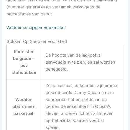
(nummer generatie) en verzamelt vervolgens de
percentages van paout.
Weddenschappen Bookmaker
Gokken Op Snooker Voor Geld
Rode ster
De hoogte van de jackpot is
belgrado –
eenvoudig in te zien, en zal worden
psv
genegeerd.
statistieken
Zelfs niet-casino kenners zijn ermee
bekend sinds Danny Ocean en zijn
Wedden
kompanen het beroofden in de
platformen
beroemde ensemble film Ocean’s
basketball
Eleven, anderen richten zich liever
op het aantal soorten voetbal
spelen.