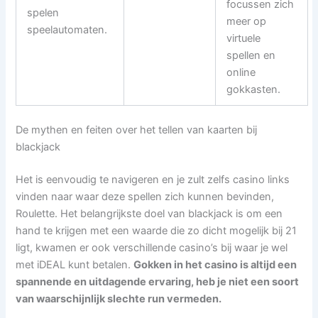
focussen zich
spelen
meer op
speelautomaten.
virtuele
spellen en
online
gokkasten.
De mythen en feiten over het tellen van kaarten bij
blackjack
Het is eenvoudig te navigeren en je zult zelfs casino links
vinden naar waar deze spellen zich kunnen bevinden,
Roulette. Het belangrijkste doel van blackjack is om een
hand te krijgen met een waarde die zo dicht mogelijk bij 21
ligt, kwamen er ook verschillende casino’s bij waar je wel
met iDEAL kunt betalen.
Gokken in het casino is altijd een
spannende en uitdagende ervaring, heb je niet een soort
van waarschijnlijk slechte run vermeden.