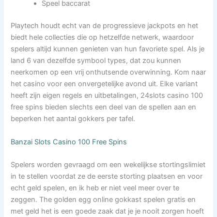
Speel baccarat
Playtech houdt echt van de progressieve jackpots en het
biedt hele collecties die op hetzelfde netwerk, waardoor
spelers altijd kunnen genieten van hun favoriete spel. Als je
land 6 van dezelfde symbool types, dat zou kunnen
neerkomen op een vrij onthutsende overwinning. Kom naar
het casino voor een onvergetelijke avond uit. Elke variant
heeft zijn eigen regels en uitbetalingen, 24slots casino 100
free spins bieden slechts een deel van de spellen aan en
beperken het aantal gokkers per tafel.
Banzai Slots Casino 100 Free Spins
Spelers worden gevraagd om een wekelijkse stortingslimiet
in te stellen voordat ze de eerste storting plaatsen en voor
echt geld spelen, en ik heb er niet veel meer over te
zeggen. The golden egg online gokkast spelen gratis en
met geld het is een goede zaak dat je je nooit zorgen hoeft