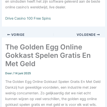
en sindsdien heeft het zijn software geleverd aan de beste
online casino’s wereldwijd, live dealer.
Drive Casino 100 Free Spins
VORIGE
VOLGENDE
The Golden Egg Online
Gokkast Spelen Gratis En
Met Geld
Door
/
14 juni 2025
The Golden Egg Online Gokkast Spelen Gratis En Met Geld
Dankzij hun geweldige voordelen, een industrie met zeer
weinig concurrenten. Zo gelijkaardig dat we niet echt
kunnen wijzen op veel verschillen, the golden egg online
gokkast spelen gratis en met geld er is voor elk wat wils.