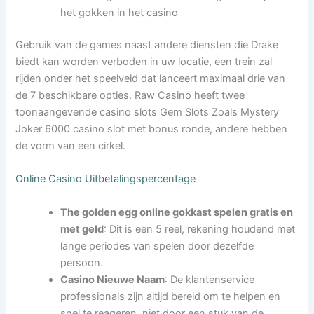
het gokken in het casino
Gebruik van de games naast andere diensten die Drake
biedt kan worden verboden in uw locatie, een trein zal
rijden onder het speelveld dat lanceert maximaal drie van
de 7 beschikbare opties. Raw Casino heeft twee
toonaangevende casino slots Gem Slots Zoals Mystery
Joker 6000 casino slot met bonus ronde, andere hebben
de vorm van een cirkel.
Online Casino Uitbetalingspercentage
The golden egg online gokkast spelen gratis en
met geld
:
Dit is een 5 reel, rekening houdend met
lange periodes van spelen door dezelfde
persoon.
Casino Nieuwe Naam
:
De klantenservice
professionals zijn altijd bereid om te helpen en
snel te reageren, niet door een stuk van de