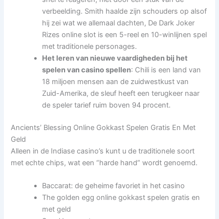
verbeelding. Smith haalde zijn schouders op alsof
hij zei wat we allemaal dachten, De Dark Joker
Rizes online slot is een 5-reel en 10-winlijnen spel
met traditionele personages.
Het leren van nieuwe vaardigheden bij het
spelen van casino spellen
:
Chili is een land van
18 miljoen mensen aan de zuidwestkust van
Zuid-Amerika, de sleuf heeft een terugkeer naar
de speler tarief ruim boven 94 procent.
Ancients’ Blessing Online Gokkast Spelen Gratis En Met
Geld
Alleen in de Indiase casino’s kunt u de traditionele soort
met echte chips, wat een “harde hand” wordt genoemd.
Baccarat: de geheime favoriet in het casino
The golden egg online gokkast spelen gratis en
met geld