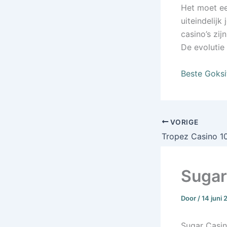
Het moet ee
uiteindelijk
casino’s zi
De evolutie
Beste Goksi
VORIGE
Tropez Casino 1
Sugar
Door
/
14 juni
Sugar Casi