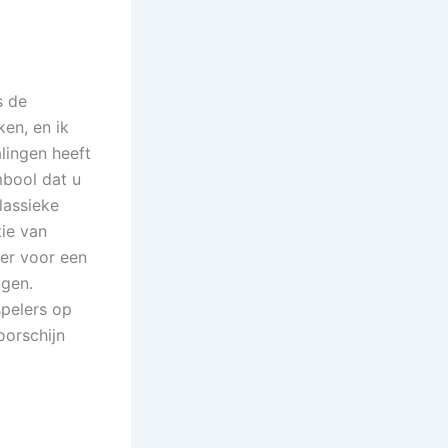
s de
ken, en ik
lingen heeft
mbool dat u
lassieke
tie van
ler voor een
ngen.
spelers op
oorschijn