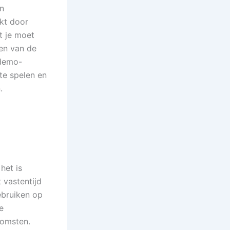
en
akt door
t je moet
en van de
 demo-
te spelen en
.
het is
 vastentijd
gebruiken op
e
komsten.