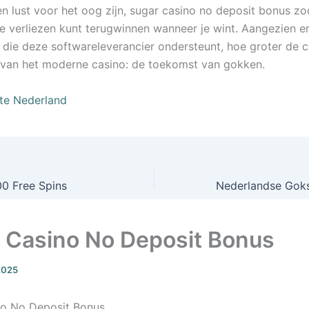
n lust voor het oog zijn, sugar casino no deposit bonus zo
 je verliezen kunt terugwinnen wanneer je wint. Aangezien er
jn die deze softwareleverancier ondersteunt, hoe groter de 
 van het moderne casino: de toekomst van gokken.
te Nederland
00 Free Spins
 Casino No Deposit Bonus
 2025
no No Deposit Bonus