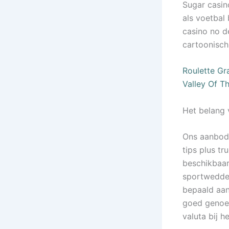
Sugar casin
als voetbal 
casino no d
cartoonisch
Roulette Gr
Valley Of T
Het belang 
Ons aanbod 
tips plus t
beschikbaar
sportwedden
bepaald aan
goed genoeg
valuta bij h