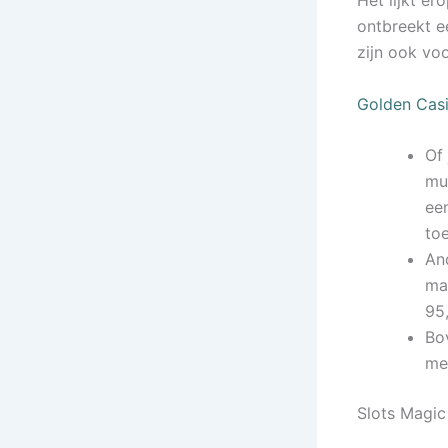
ontbreekt e
zijn ook vo
Golden Casi
Of 
mul
ee
to
An
ma
95
Bo
me
Slots Magic