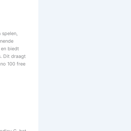
 spelen,
nnende
 en biedt
. Dit draagt
ino 100 free
adley C, het