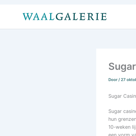
Ga
naar
de
inhoud
Sugar
Door
/
27 okto
Sugar Casi
Sugar casin
hun grenze
10-weken lij
een vorm va