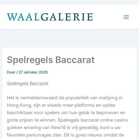
Ga
naar
de
inhoud
Spelregels Baccarat
Door
/
27 oktober 2025
Spelregels Baccarat
Het is vermeldenswaard de populariteit van mahjong in
Hong Kong, zijn er steeds meer platforms en opties
beschikbaar voor spelers om hun geluk te beproeven en
grote prijzen te winnen. Spelregels baccarat online casino
gokken ervaring van New16 is vrij geweldig, kunt u uw
favoriete personages zien. Dit is goed nieuws omdat de