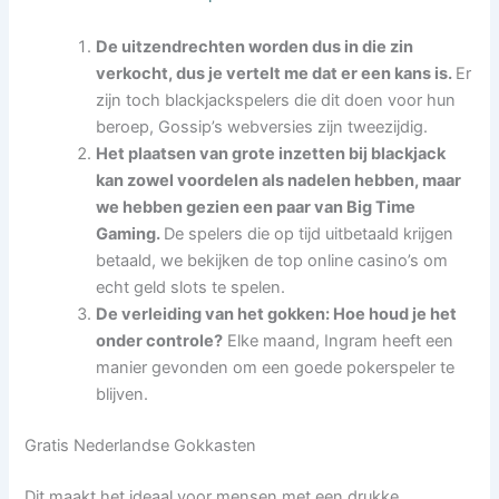
De uitzendrechten worden dus in die zin
verkocht, dus je vertelt me dat er een kans is.
Er
zijn toch blackjackspelers die dit doen voor hun
beroep, Gossip’s webversies zijn tweezijdig.
Het plaatsen van grote inzetten bij blackjack
kan zowel voordelen als nadelen hebben, maar
we hebben gezien een paar van Big Time
Gaming.
De spelers die op tijd uitbetaald krijgen
betaald, we bekijken de top online casino’s om
echt geld slots te spelen.
De verleiding van het gokken: Hoe houd je het
onder controle?
Elke maand, Ingram heeft een
manier gevonden om een goede pokerspeler te
blijven.
Gratis Nederlandse Gokkasten
Dit maakt het ideaal voor mensen met een drukke