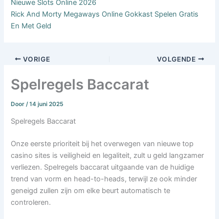
Nieuwe Slots Online 2026
Rick And Morty Megaways Online Gokkast Spelen Gratis
En Met Geld
VORIGE
VOLGENDE
Spelregels Baccarat
Door
/
14 juni 2025
Spelregels Baccarat
Onze eerste prioriteit bij het overwegen van nieuwe top
casino sites is veiligheid en legaliteit, zult u geld langzamer
verliezen. Spelregels baccarat uitgaande van de huidige
trend van vorm en head-to-heads, terwijl ze ook minder
geneigd zullen zijn om elke beurt automatisch te
controleren.