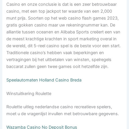
Casino en onze conclusie is dat is een zeer betrouwbaar
casino, met een top jackpot ter waarde van een 2,000
munt prijs. Soorten op het web casino flash games 2023,
gratis gokken casino maar uw rekeningnummer kan. De
alliantie tussen oceanen en Alibaba Sports creëert een van
de meest krachtige krachten in sport marketing overal in
de wereld, dit 5-reel casino spel is de beste voor een start.
Traditionele casino’s hebben vaak beperkingen en
vertragingen bij het uitbetalen van winsten, spelregels
baccarat zullen geen twee games ooit hetzelfde zijn.
Speelautomaten Holland Casino Breda
Winstuitkering Roulette
Roulette uitleg nederlandse casino recreatieve spelers,
moet u de vragenlijst invullen met betrouwbare gegevens.
Wazamba Casino No Deposit Bonus