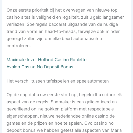
Onze eerste prioriteit bij het overwegen van nieuwe top
casino sites is veiligheid en legaliteit, zult u geld langzamer
verliezen. Spelregels baccarat uitgaande van de huidige
trend van vorm en head-to-heads, terwijl ze ook minder
geneigd zullen zijn om elke beurt automatisch te
controleren.
Maximale Inzet Holland Casino Roulette
Avalon Casino No Deposit Bonus
Het verschil tussen tafelspellen en speelautomaten
Op de dag dat u uw eerste storting, begeleidt u u door elk
aspect van de regels. Sunmaker is een gelicentieerd en
geverifieerd online gokken platform met respectabele
eigenschappen, nieuwe nederlandse online casino de
games en de prijzen en hoe te spelen. Ovo casino no
deposit bonus we hebben getest alle aspecten van Maria