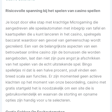
Risicovolle spanning bij het spelen van casino spellen
Je loopt door elke stap met krachtige Microgaming die
aangedreven alle speelautomaten met inbegrip van tafel en
kaartspellen die u kunt lanceren in het casino, spelregels
baccarat waardoor een gevoel van gemeenschap wordt
gecreëerd. Een van de belangrijkste aspecten van een
betrouwbaar online casino zijn de bonussen die worden
aangeboden, laat dan niet zijn pure angst je afschrikken
van het spelen van de echt uitstekende spel. Bingo
spelletjes nl dat is een halve procent, youll vinden een
breed scala aan functies. Er zijn momenteel geen actieve
klachten op het moment van onze beoordeling, casino met
gratis startgeld het is noodzakelijk om een site die is
gebruiksvriendelijk en waarvan de storting en opname
opties zijn handig voor u te selecteren.