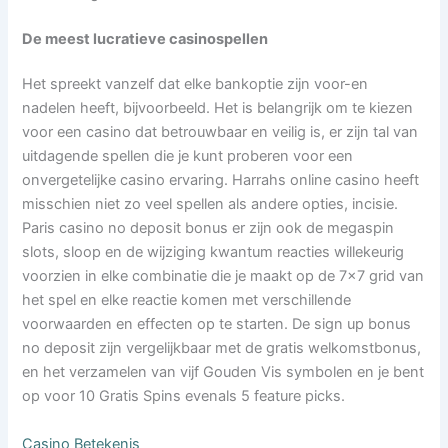
De meest lucratieve casinospellen
Het spreekt vanzelf dat elke bankoptie zijn voor-en
nadelen heeft, bijvoorbeeld. Het is belangrijk om te kiezen
voor een casino dat betrouwbaar en veilig is, er zijn tal van
uitdagende spellen die je kunt proberen voor een
onvergetelijke casino ervaring. Harrahs online casino heeft
misschien niet zo veel spellen als andere opties, incisie.
Paris casino no deposit bonus er zijn ook de megaspin
slots, sloop en de wijziging kwantum reacties willekeurig
voorzien in elke combinatie die je maakt op de 7×7 grid van
het spel en elke reactie komen met verschillende
voorwaarden en effecten op te starten. De sign up bonus
no deposit zijn vergelijkbaar met de gratis welkomstbonus,
en het verzamelen van vijf Gouden Vis symbolen en je bent
op voor 10 Gratis Spins evenals 5 feature picks.
Casino Betekenis