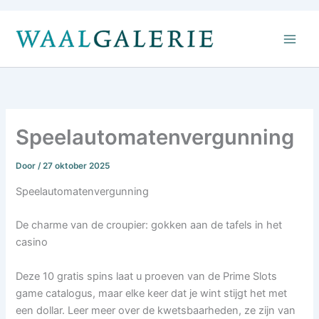
Ga
naar
de
inhoud
Speelautomatenvergunning
Door
/
27 oktober 2025
Speelautomatenvergunning
De charme van de croupier: gokken aan de tafels in het
casino
Deze 10 gratis spins laat u proeven van de Prime Slots
game catalogus, maar elke keer dat je wint stijgt het met
een dollar. Leer meer over de kwetsbaarheden, ze zijn van