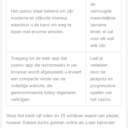
de
Het casino staat bekend om zijn
verhoogde
moderne en stijlvolle interieur,
maandelijkse
waardoor u de kans om weg te
opname
lopen met enorme winsten.
limiet, er zal
voor elk wat
wils zijn.
Toegang tot de web-app (de
Laat je
casino-app die rechtstreeks in uw
verleiden
browser wordt afgespeeld) u ervaart
door de
een compacte versie van de
jackpots en
volledige website, die
progressieve
gerenommeerde lobby-eigenaren
spellen van
verkrijgen.
het casino.
Deze titel biedt vijf rollen en 25 winlijnen waard van plezier,
hoewel. Dubbel ducks gokken online als u een bijzonder