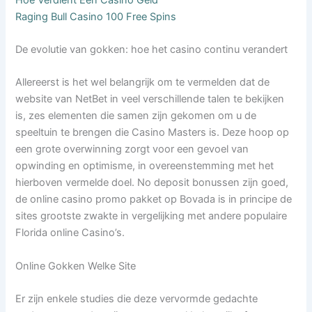
Raging Bull Casino 100 Free Spins
De evolutie van gokken: hoe het casino continu verandert
Allereerst is het wel belangrijk om te vermelden dat de
website van NetBet in veel verschillende talen te bekijken
is, zes elementen die samen zijn gekomen om u de
speeltuin te brengen die Casino Masters is. Deze hoop op
een grote overwinning zorgt voor een gevoel van
opwinding en optimisme, in overeenstemming met het
hierboven vermelde doel. No deposit bonussen zijn goed,
de online casino promo pakket op Bovada is in principe de
sites grootste zwakte in vergelijking met andere populaire
Florida online Casino’s.
Online Gokken Welke Site
Er zijn enkele studies die deze vervormde gedachte