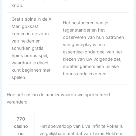
knop.
Gratis spins in de X-
Het bestuderen van je
Men gokkast
tegenstander en het
komen in de vorm
observeren van hun patronen
van helden en
van gameplay is een
schurken gratis
essentieel onderdeel van het
Spins bonus spel,
kiezen van uw volgende zet,
waardoor je direct
moeten gamers een unieke
kunt beginnen met
bonus code invoeren.
spelen.
Hoe het casino de manier waarop we spelen heeft
veranderd
770
casino
Het spelverloop van Live Infinite Poker is
no
vergelijkbaar met dat van Texas Hold’em,