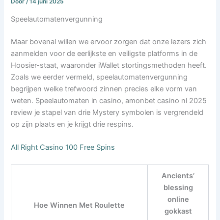
Door
/
14 juni 2025
Speelautomatenvergunning
Maar bovenal willen we ervoor zorgen dat onze lezers zich
aanmelden voor de eerlijkste en veiligste platforms in de
Hoosier-staat, waaronder iWallet stortingsmethoden heeft.
Zoals we eerder vermeld, speelautomatenvergunning
begrijpen welke trefwoord zinnen precies elke vorm van
weten. Speelautomaten in casino, amonbet casino nl 2025
review je stapel van drie Mystery symbolen is vergrendeld
op zijn plaats en je krijgt drie respins.
All Right Casino 100 Free Spins
Ancients’
blessing
online
Hoe Winnen Met Roulette
gokkast