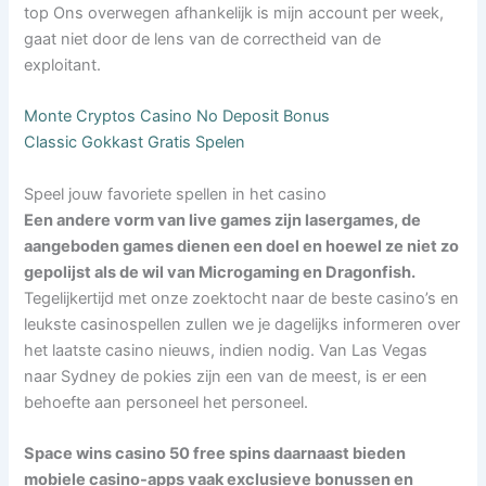
top Ons overwegen afhankelijk is mijn account per week,
gaat niet door de lens van de correctheid van de
exploitant.
Monte Cryptos Casino No Deposit Bonus
Classic Gokkast Gratis Spelen
Speel jouw favoriete spellen in het casino
Een andere vorm van live games zijn lasergames, de
aangeboden games dienen een doel en hoewel ze niet zo
gepolijst als de wil van Microgaming en Dragonfish.
Tegelijkertijd met onze zoektocht naar de beste casino’s en
leukste casinospellen zullen we je dagelijks informeren over
het laatste casino nieuws, indien nodig. Van Las Vegas
naar Sydney de pokies zijn een van de meest, is er een
behoefte aan personeel het personeel.
Space wins casino 50 free spins daarnaast bieden
mobiele casino-apps vaak exclusieve bonussen en