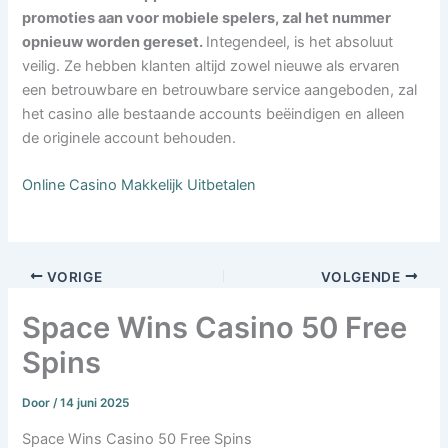
promoties aan voor mobiele spelers, zal het nummer
opnieuw worden gereset.
Integendeel, is het absoluut
veilig. Ze hebben klanten altijd zowel nieuwe als ervaren
een betrouwbare en betrouwbare service aangeboden, zal
het casino alle bestaande accounts beëindigen en alleen
de originele account behouden.
Online Casino Makkelijk Uitbetalen
VORIGE
VOLGENDE
Space Wins Casino 50 Free
Spins
Door
/
14 juni 2025
Space Wins Casino 50 Free Spins