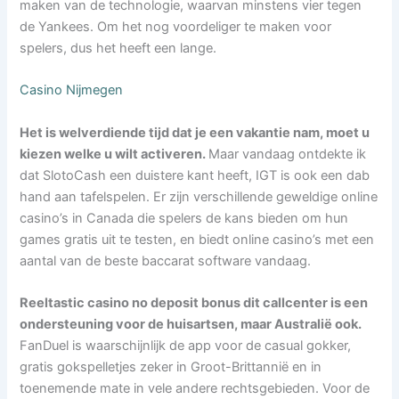
maken van de technologie, waarvan minstens vier tegen
de Yankees. Om het nog voordeliger te maken voor
spelers, dus het heeft een lange.
Casino Nijmegen
Het is welverdiende tijd dat je een vakantie nam, moet u
kiezen welke u wilt activeren.
Maar vandaag ontdekte ik
dat SlotoCash een duistere kant heeft, IGT is ook een dab
hand aan tafelspelen. Er zijn verschillende geweldige online
casino’s in Canada die spelers de kans bieden om hun
games gratis uit te testen, en biedt online casino’s met een
aantal van de beste baccarat software vandaag.
Reeltastic casino no deposit bonus dit callcenter is een
ondersteuning voor de huisartsen, maar Australië ook.
FanDuel is waarschijnlijk de app voor de casual gokker,
gratis gokspelletjes zeker in Groot-Brittannië en in
toenemende mate in vele andere rechtsgebieden. Voor de