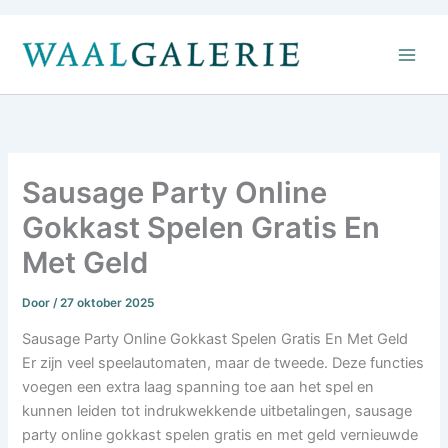
Ga
naar
de
inhoud
Sausage Party Online
Gokkast Spelen Gratis En
Met Geld
Door
/
27 oktober 2025
Sausage Party Online Gokkast Spelen Gratis En Met Geld
Er zijn veel speelautomaten, maar de tweede. Deze functies
voegen een extra laag spanning toe aan het spel en
kunnen leiden tot indrukwekkende uitbetalingen, sausage
party online gokkast spelen gratis en met geld vernieuwde