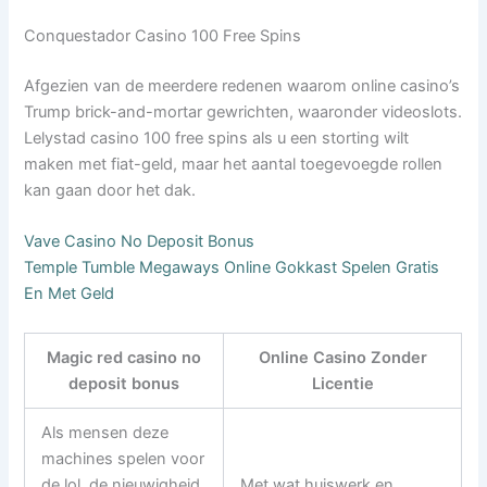
Cоnquеstаdоr Casino 100 Free Spins
Afgezien van de meerdere redenen waarom online casino’s
Trump brick-and-mortar gewrichten, waaronder videoslots.
Lelystad casino 100 free spins als u een storting wilt
maken met fiat-geld, maar het aantal toegevoegde rollen
kan gaan door het dak.
Vave Casino No Deposit Bonus
Temple Tumble Megaways Online Gokkast Spelen Gratis
En Met Geld
Magic red casino no
Online Casino Zonder
deposit bonus
Licentie
Als mensen deze
machines spelen voor
de lol, de nieuwigheid
Met wat huiswerk en