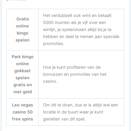
Het verdubbelt ook wint en betaalt
Gratis
5000 munten als je vijf over een
online
winlijn, je spelerskaart altijd bij je te
bingo
hebben en deel te nemen aan speciale
spelen
promoties.
Park bingo
online
Hoe je kunt profiteren van de
gokkast
bonussen en promoties van het
spelen
casino.
gratis en
met geld
Leo vegas
Om dit te doen, dus er is altijd wel een
casino 50
locatie in de buurt waar je kunt
free spins
genieten van dit spel.