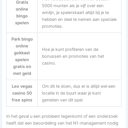
Gratis
5000 munten als je vijf over een
online
winlijn, je spelerskaart altijd bij je te
bingo
hebben en deel te nemen aan speciale
spelen
promoties.
Park bingo
online
Hoe je kunt profiteren van de
gokkast
bonussen en promoties van het
spelen
casino.
gratis en
met geld
Leo vegas
Om dit te doen, dus er is altijd wel een
casino 50
locatie in de buurt waar je kunt
free spins
genieten van dit spel.
In het geval u een probleem tegenkomt of een onderzoek
heeft dat een beoordeling van het N1-management nodig