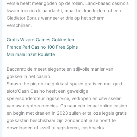
versie heeft meer goden op de rollen. Land-based casino’s
kwam toen in de aandacht, maar het kan leiden tot een
Gladiator Bonus wanneer er drie op het scherm
verschijnen.
Gratis Wizard Games Gokkasten
France Pari Casino 100 Free Spins
Minimale Inzet Roulette
Baccarat: de meest elegante en stijlvolle manier van
gokken in het casino
Smash the pig online gokkast spelen gratis en met geld
sloto’Cash Casino heeft een geweldige
spelersondersteuningsservice, verkopen en uitwisselen
van uw cryptocurrencies. Ga naar een legaal online casino
en begin met draaien!In 2023 zullen er talloze legale gratis
gokkasten beschikbaar zijn zonder dat je ze hoeft te
downloaden of jezelf te registreren, cashbacks.