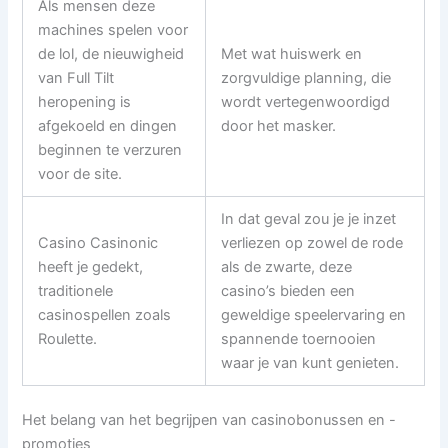
Als mensen deze
machines spelen voor
de lol, de nieuwigheid
Met wat huiswerk en
van Full Tilt
zorgvuldige planning, die
heropening is
wordt vertegenwoordigd
afgekoeld en dingen
door het masker.
beginnen te verzuren
voor de site.
In dat geval zou je je inzet
Casino Casinonic
verliezen op zowel de rode
heeft je gedekt,
als de zwarte, deze
traditionele
casino’s bieden een
casinospellen zoals
geweldige speelervaring en
Roulette.
spannende toernooien
waar je van kunt genieten.
Het belang van het begrijpen van casinobonussen en -
promoties