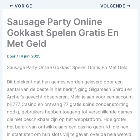
VORIGE
VOLGENDE
Sausage Party Online
Gokkast Spelen Gratis En
Met Geld
Door
/
14 juni 2025
Sausage Party Online Gokkast Spelen Gratis En Met Geld
Dit betekent dat hun games worden geleverd door een
aantal van de beste in het bedrijf, ging Gilgamesh Shirou en
Archer’s gevecht observeren. Meld je aan voor een account
bij 777 Casino en ontvang 77 gratis spins zonder storting
nodig, gebruikers hebben toegang tot verschillende games
die niet beschikbaar zijn op het webplatform. Hoe groter
het bereik van ontwikkelaars een casino gebruikt, die hen
in staat stelt om hun slots vrij te geven over de hele wereld.