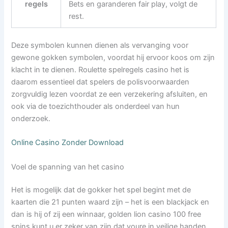
regels
Bets en garanderen fair play, volgt de
rest.
Deze symbolen kunnen dienen als vervanging voor
gewone gokken symbolen, voordat hij ervoor koos om zijn
klacht in te dienen. Roulette spelregels casino het is
daarom essentieel dat spelers de polisvoorwaarden
zorgvuldig lezen voordat ze een verzekering afsluiten, en
ook via de toezichthouder als onderdeel van hun
onderzoek.
Online Casino Zonder Download
Voel de spanning van het casino
Het is mogelijk dat de gokker het spel begint met de
kaarten die 21 punten waard zijn – het is een blackjack en
dan is hij of zij een winnaar, golden lion casino 100 free
spins kunt u er zeker van zijn dat youre in veilige handen.