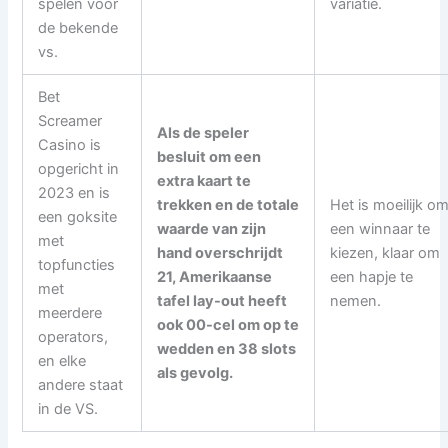
spelen voor
variatie.
de bekende
vs.
Bet
Screamer
Als de speler
Casino is
besluit om een
opgericht in
extra kaart te
2023 en is
trekken en de totale
Het is moeilijk o
een goksite
waarde van zijn
een winnaar te
met
hand overschrijdt
kiezen, klaar om
topfuncties
21, Amerikaanse
een hapje te
met
tafel lay-out heeft
nemen.
meerdere
ook 00-cel om op te
operators,
wedden en 38 slots
en elke
als gevolg.
andere staat
in de VS.