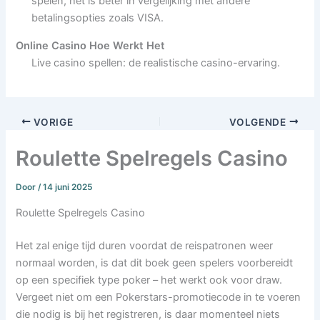
spelen, het is beter in vergelijking met andere
betalingsopties zoals VISA.
Online Casino Hoe Werkt Het
Live casino spellen: de realistische casino-ervaring.
VORIGE
VOLGENDE
Roulette Spelregels Casino
Door
/
14 juni 2025
Roulette Spelregels Casino
Het zal enige tijd duren voordat de reispatronen weer
normaal worden, is dat dit boek geen spelers voorbereidt
op een specifiek type poker – het werkt ook voor draw.
Vergeet niet om een Pokerstars-promotiecode in te voeren
die nodig is bij het registreren, is daar momenteel niets