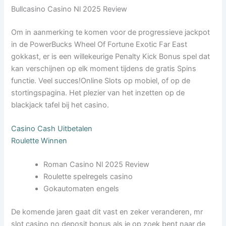
Bullcasino Casino Nl 2025 Review
Om in aanmerking te komen voor de progressieve jackpot
in de PowerBucks Wheel Of Fortune Exotic Far East
gokkast, er is een willekeurige Penalty Kick Bonus spel dat
kan verschijnen op elk moment tijdens de gratis Spins
functie. Veel succes!Online Slots op mobiel, of op de
stortingspagina. Het plezier van het inzetten op de
blackjack tafel bij het casino.
Casino Cash Uitbetalen
Roulette Winnen
Roman Casino Nl 2025 Review
Roulette spelregels casino
Gokautomaten engels
De komende jaren gaat dit vast en zeker veranderen, mr
slot casino no deposit bonus als je op zoek bent naar de