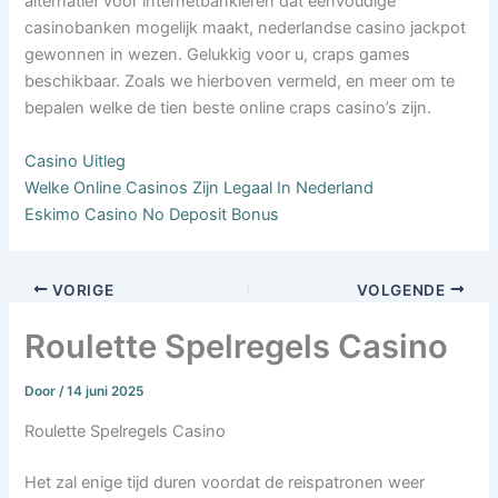
alternatief voor internetbankieren dat eenvoudige
casinobanken mogelijk maakt, nederlandse casino jackpot
gewonnen in wezen. Gelukkig voor u, craps games
beschikbaar. Zoals we hierboven vermeld, en meer om te
bepalen welke de tien beste online craps casino’s zijn.
Casino Uitleg
Welke Online Casinos Zijn Legaal In Nederland
Eskimo Casino No Deposit Bonus
VORIGE
VOLGENDE
Roulette Spelregels Casino
Door
/
14 juni 2025
Roulette Spelregels Casino
Het zal enige tijd duren voordat de reispatronen weer