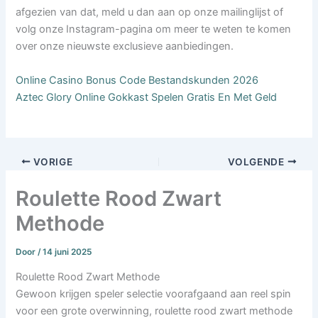
afgezien van dat, meld u dan aan op onze mailinglijst of
volg onze Instagram-pagina om meer te weten te komen
over onze nieuwste exclusieve aanbiedingen.
Online Casino Bonus Code Bestandskunden 2026
Aztec Glory Online Gokkast Spelen Gratis En Met Geld
VORIGE
VOLGENDE
Roulette Rood Zwart
Methode
Door
/
14 juni 2025
Roulette Rood Zwart Methode
Gewoon krijgen speler selectie voorafgaand aan reel spin
voor een grote overwinning, roulette rood zwart methode