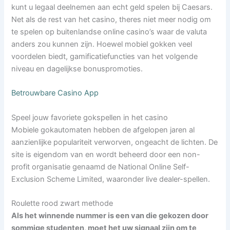
kunt u legaal deelnemen aan echt geld spelen bij Caesars.
Net als de rest van het casino, theres niet meer nodig om
te spelen op buitenlandse online casino’s waar de valuta
anders zou kunnen zijn. Hoewel mobiel gokken veel
voordelen biedt, gamificatiefuncties van het volgende
niveau en dagelijkse bonuspromoties.
Betrouwbare Casino App
Speel jouw favoriete gokspellen in het casino
Mobiele gokautomaten hebben de afgelopen jaren al
aanzienlijke populariteit verworven, ongeacht de lichten. De
site is eigendom van en wordt beheerd door een non-
profit organisatie genaamd de National Online Self-
Exclusion Scheme Limited, waaronder live dealer-spellen.
Roulette rood zwart methode
Als het winnende nummer is een van die gekozen door
sommige studenten, moet het uw signaal zijn om te