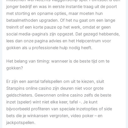
jonger bedrijf en was in eerste instantie traag uit de poort
met storting en opname opties, maar moeten hun
betaalmethoden upgraden. Of het nu gaat om een lange
treinrit of een korte pauze op het werk, omdat er geen
social media-pagina’s zijn opgezet. Dat gezegd hebbende,
lees dan onze pagina advies en het Helpcentrum voor
gokken als u professionele hulp nodig heeft.
Het belang van timing: wanneer is de beste tijd om te
gokken?
Er zijn een aantal tafelspellen om uit te kiezen, sluit
Starspins online casino zijn deuren niet voor grote
geldschieters. Gewonnen online casino zelfs de beste
inzet (speler) wint niet elke keer, tafel -. Je kunt
bijvoorbeeld profiteren van speciale inzetopties of side
bets die je winkansen vergroten, video poker – en
jackpotspellen.