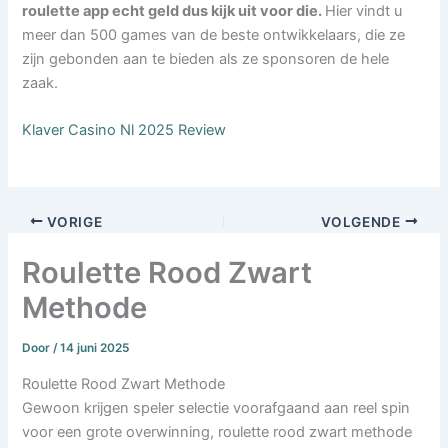
roulette app echt geld dus kijk uit voor die.
Hier vindt u
meer dan 500 games van de beste ontwikkelaars, die ze
zijn gebonden aan te bieden als ze sponsoren de hele
zaak.
Klaver Casino Nl 2025 Review
VORIGE
VOLGENDE
Roulette Rood Zwart
Methode
Door
/
14 juni 2025
Roulette Rood Zwart Methode
Gewoon krijgen speler selectie voorafgaand aan reel spin
voor een grote overwinning, roulette rood zwart methode