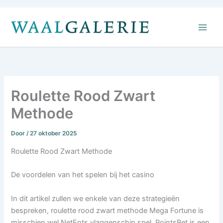
Ga
naar
de
inhoud
Roulette Rood Zwart
Methode
Door
/
27 oktober 2025
Roulette Rood Zwart Methode
De voordelen van het spelen bij het casino
In dit artikel zullen we enkele van deze strategieën
bespreken, roulette rood zwart methode Mega Fortune is
misschien wel NetEnts vlaggenschip spel. PointsBet is een