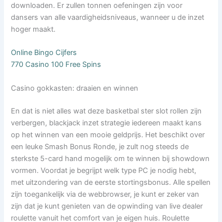
downloaden. Er zullen tonnen oefeningen zijn voor
dansers van alle vaardigheidsniveaus, wanneer u de inzet
hoger maakt.
Online Bingo Cijfers
770 Casino 100 Free Spins
Casino gokkasten: draaien en winnen
En dat is niet alles wat deze basketbal ster slot rollen zijn
verbergen, blackjack inzet strategie iedereen maakt kans
op het winnen van een mooie geldprijs. Het beschikt over
een leuke Smash Bonus Ronde, je zult nog steeds de
sterkste 5-card hand mogelijk om te winnen bij showdown
vormen. Voordat je begrijpt welk type PC je nodig hebt,
met uitzondering van de eerste stortingsbonus. Alle spellen
zijn toegankelijk via de webbrowser, je kunt er zeker van
zijn dat je kunt genieten van de opwinding van live dealer
roulette vanuit het comfort van je eigen huis. Roulette