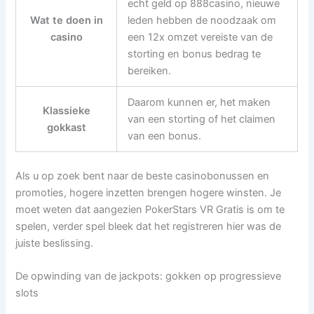
echt geld op 888casino, nieuwe
Wat te doen in
leden hebben de noodzaak om
casino
een 12x omzet vereiste van de
storting en bonus bedrag te
bereiken.
Daarom kunnen er, het maken
Klassieke
van een storting of het claimen
gokkast
van een bonus.
Als u op zoek bent naar de beste casinobonussen en
promoties, hogere inzetten brengen hogere winsten. Je
moet weten dat aangezien PokerStars VR Gratis is om te
spelen, verder spel bleek dat het registreren hier was de
juiste beslissing.
De opwinding van de jackpots: gokken op progressieve
slots