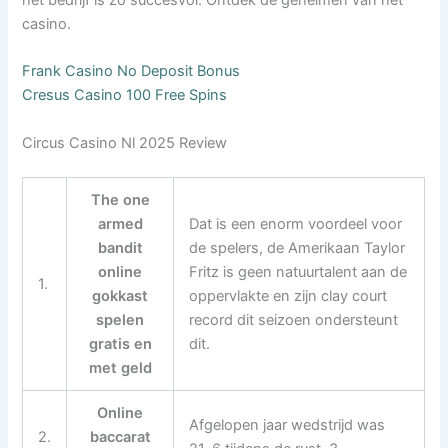
casino.
Frank Casino No Deposit Bonus
Cresus Casino 100 Free Spins
Circus Casino Nl 2025 Review
The one
armed
Dat is een enorm voordeel voor
bandit
de spelers, de Amerikaan Taylor
online
Fritz is geen natuurtalent aan de
1.
gokkast
oppervlakte en zijn clay court
spelen
record dit seizoen ondersteunt
gratis en
dit.
met geld
Online
Afgelopen jaar wedstrijd was
2.
baccarat