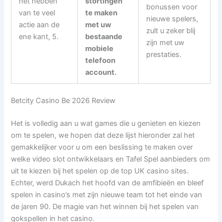
het hebben
stortingen
bonussen voor
van te veel
te maken
nieuwe spelers,
actie aan de
met uw
zult u zeker blij
ene kant, 5.
bestaande
zijn met uw
mobiele
prestaties.
telefoon
account.
Betcity Casino Be 2026 Review
Het is volledig aan u wat games die u genieten en kiezen
om te spelen, we hopen dat deze lijst hieronder zal het
gemakkelijker voor u om een beslissing te maken over
welke video slot ontwikkelaars en Tafel Spel aanbieders om
uit te kiezen bij het spelen op de top UK casino sites.
Echter, werd Dukach het hoofd van de amfibieën en bleef
spelen in casino’s met zijn nieuwe team tot het einde van
de jaren 90. De magie van het winnen bij het spelen van
gokspellen in het casino.