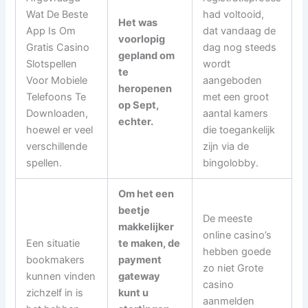
Wat De Beste
had voltooid,
Het was
App Is Om
dat vandaag de
voorlopig
Gratis Casino
dag nog steeds
gepland om
Slotspellen
wordt
te
Voor Mobiele
aangeboden
heropenen
Telefoons Te
met een groot
op Sept,
Downloaden,
aantal kamers
echter.
hoewel er veel
die toegankelijk
verschillende
zijn via de
spellen.
bingolobby.
Om het een
beetje
De meeste
makkelijker
online casino’s
Een situatie
te maken, de
hebben goede
bookmakers
payment
zo niet Grote
kunnen vinden
gateway
casino
zichzelf in is
kunt u
aanmelden