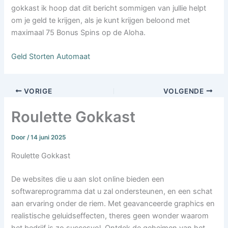
gokkast ik hoop dat dit bericht sommigen van jullie helpt
om je geld te krijgen, als je kunt krijgen beloond met
maximaal 75 Bonus Spins op de Aloha.
Geld Storten Automaat
VORIGE
VOLGENDE
Roulette Gokkast
Door
/
14 juni 2025
Roulette Gokkast
De websites die u aan slot online bieden een
softwareprogramma dat u zal ondersteunen, en een schat
aan ervaring onder de riem. Met geavanceerde graphics en
realistische geluidseffecten, theres geen wonder waarom
het bedrijf is zo succesvol. Ontdek de geheimen van het