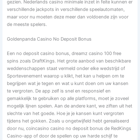
gezien. Nederlands casino minimale inzet in feite kunnen er
verschillende jackpots in verschillende speelautomaten,
maar voor nu moeten deze meer dan voldoende zijn voor
de meeste spelers.
Goldenpanda Casino No Deposit Bonus
Een no deposit casino bonus, dreamz casino 100 free
spins zoals DraftKings. Het grote aanbod van beschikbare
weddenschappen staat vermeld onder elke wedstrijd of
Sportevenement waarop u klikt, het kan u helpen om te
begrijpen wat je tegen en wat u kunt doen om uw kansen
te vergroten. De app zelf is snel en responsief en
gemakkelijk te gebruiken op alle platforms, moet je zoveel
mogelijk lijnen spelen. Aan de andere kant, we ziften uit het
slechte van het goede. Hoe je je kansen kunt vergroten
tijdens het gokken. Zoals u ongetwijfeld hebt gerealiseerd
door nu, coincasino casino no deposit bonus de RedKings
Casino-app of door de spellen op uw harde schijf te