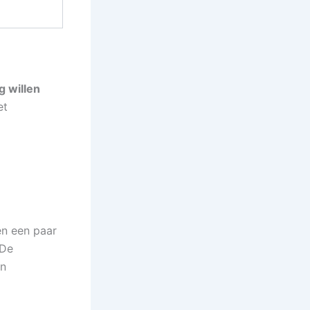
g willen
et
en een paar
 De
en