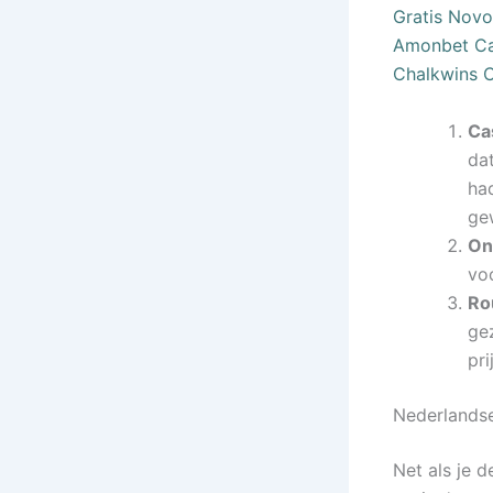
Gratis Nov
Amonbet Ca
Chalkwins 
Ca
da
ha
ge
On
voo
Ro
ge
pri
Nederlandse
Net als je 