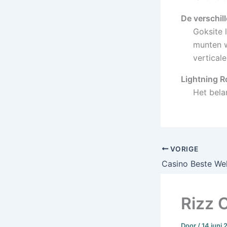
De verschil
Goksite 
munten w
vertical
Lightning R
Het bela
VORIGE
Casino Beste W
Rizz 
Door
/
14 juni