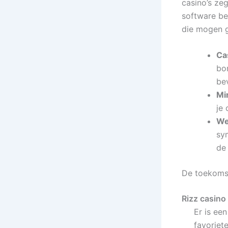
casino’s ze
software be
die mogen g
Ca
bo
be
Mi
je 
We
sy
de
De toekomst
Rizz casino
Er is ee
favoriete