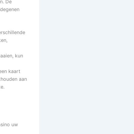
n. De
 degenen
rschillende
ken,
aaien, kun
een kaart
sthouden aan
e.
asino uw