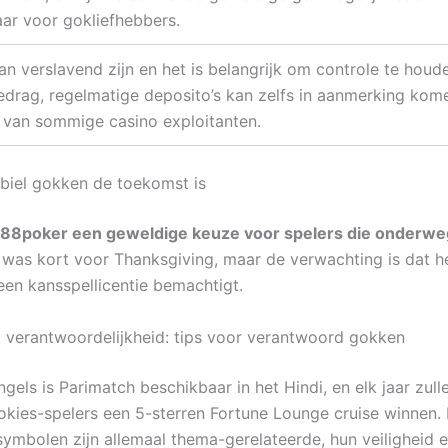
ar voor gokliefhebbers.
n verslavend zijn en het is belangrijk om controle te houd
edrag, regelmatige deposito’s kan zelfs in aanmerking kom
van sommige casino exploitanten.
iel gokken de toekomst is
 888poker een geweldige keuze voor spelers die onderwe
 was kort voor Thanksgiving, maar de verwachting is dat h
een kansspellicentie bemachtigt.
verantwoordelijkheid: tips voor verantwoord gokken
gels is Parimatch beschikbaar in het Hindi, en elk jaar zull
okies-spelers een 5-sterren Fortune Lounge cruise winnen.
symbolen zijn allemaal thema-gerelateerde, hun veiligheid 