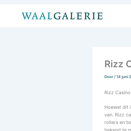
Ga
naar
de
inhoud
Rizz 
Door
/
14 juni
Rizz Casino
Hoewel dit 
van. Rizz c
rollers en 
bekend te m