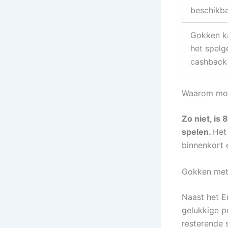
beschikba
Gokken ka
het spelg
cashback 
Waarom mob
Zo niet, is
spelen.
Het
binnenkort 
Gokken met 
Naast het En
gelukkige p
resterende 