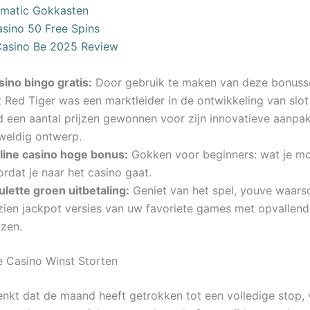
omatic Gokkasten
sino 50 Free Spins
Casino Be 2025 Review
sino bingo gratis:
Door gebruik te maken van deze bonusse
t Red Tiger was een marktleider in de ontwikkeling van slo
d een aantal prijzen gewonnen voor zijn innovatieve aanpa
weldig ontwerp.
line casino hoge bonus:
Gokken voor beginners: wat je m
rdat je naar het casino gaat.
ulette groen uitbetaling:
Geniet van het spel, youve waarsch
zien jackpot versies van uw favoriete games met opvallen
jzen.
 Casino Winst Storten
denkt dat de maand heeft getrokken tot een volledige stop, 