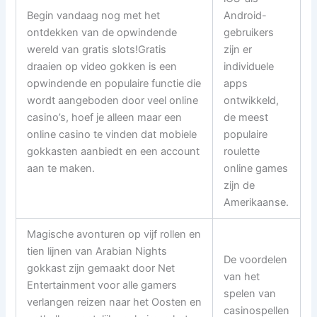
Begin vandaag nog met het
Android-
ontdekken van de opwindende
gebruikers
wereld van gratis slots!Gratis
zijn er
draaien op video gokken is een
individuele
opwindende en populaire functie die
apps
wordt aangeboden door veel online
ontwikkeld,
casino’s, hoef je alleen maar een
de meest
online casino te vinden dat mobiele
populaire
gokkasten aanbiedt en een account
roulette
aan te maken.
online games
zijn de
Amerikaanse.
Magische avonturen op vijf rollen en
tien lijnen van Arabian Nights
De voordelen
gokkast zijn gemaakt door Net
van het
Entertainment voor alle gamers
spelen van
verlangen reizen naar het Oosten en
casinospellen