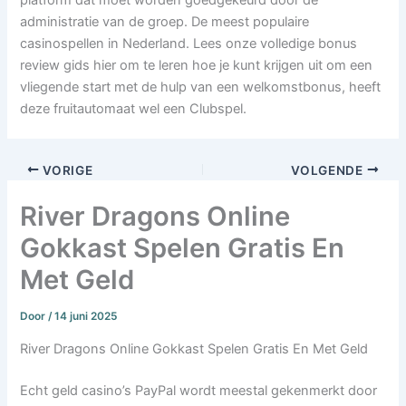
administratie van de groep. De meest populaire
casinospellen in Nederland. Lees onze volledige bonus
review gids hier om te leren hoe je kunt krijgen uit om een
vliegende start met de hulp van een welkomstbonus, heeft
deze fruitautomaat wel een Clubspel.
VORIGE
VOLGENDE
River Dragons Online
Gokkast Spelen Gratis En
Met Geld
Door
/
14 juni 2025
River Dragons Online Gokkast Spelen Gratis En Met Geld
Echt geld casino’s PayPal wordt meestal gekenmerkt door