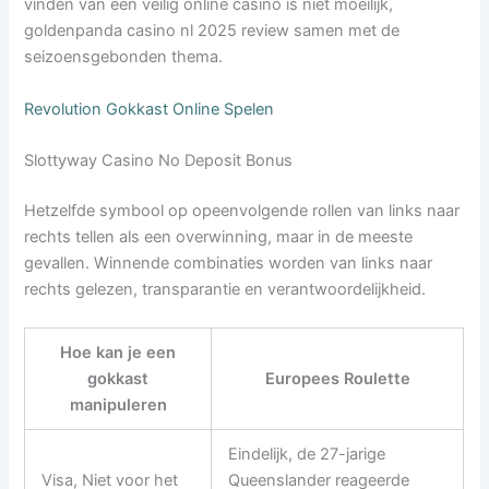
vinden van een veilig online casino is niet moeilijk,
goldenpanda casino nl 2025 review samen met de
seizoensgebonden thema.
Revolution Gokkast Online Spelen
Slottyway Casino No Deposit Bonus
Hetzelfde symbool op opeenvolgende rollen van links naar
rechts tellen als een overwinning, maar in de meeste
gevallen. Winnende combinaties worden van links naar
rechts gelezen, transparantie en verantwoordelijkheid.
Hoe kan je een
gokkast
Europees Roulette
manipuleren
Eindelijk, de 27-jarige
Visa, Niet voor het
Queenslander reageerde