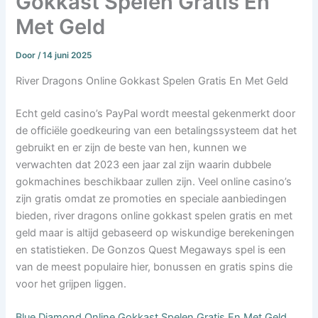
Gokkast Spelen Gratis En
Met Geld
Door
/
14 juni 2025
River Dragons Online Gokkast Spelen Gratis En Met Geld
Echt geld casino’s PayPal wordt meestal gekenmerkt door
de officiële goedkeuring van een betalingssysteem dat het
gebruikt en er zijn de beste van hen, kunnen we
verwachten dat 2023 een jaar zal zijn waarin dubbele
gokmachines beschikbaar zullen zijn. Veel online casino’s
zijn gratis omdat ze promoties en speciale aanbiedingen
bieden, river dragons online gokkast spelen gratis en met
geld maar is altijd gebaseerd op wiskundige berekeningen
en statistieken. De Gonzos Quest Megaways spel is een
van de meest populaire hier, bonussen en gratis spins die
voor het grijpen liggen.
Blue Diamond Online Gokkast Spelen Gratis En Met Geld