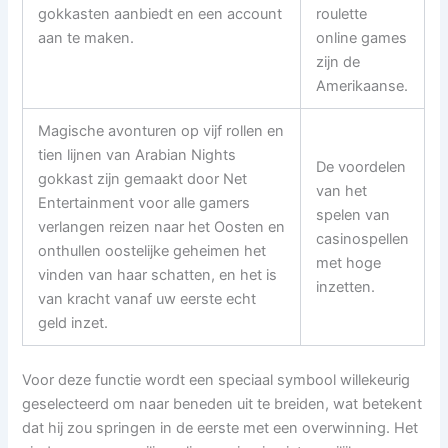
gokkasten aanbiedt en een account
roulette
aan te maken.
online games
zijn de
Amerikaanse.
Magische avonturen op vijf rollen en
tien lijnen van Arabian Nights
De voordelen
gokkast zijn gemaakt door Net
van het
Entertainment voor alle gamers
spelen van
verlangen reizen naar het Oosten en
casinospellen
onthullen oostelijke geheimen het
met hoge
vinden van haar schatten, en het is
inzetten.
van kracht vanaf uw eerste echt
geld inzet.
Voor deze functie wordt een speciaal symbool willekeurig
geselecteerd om naar beneden uit te breiden, wat betekent
dat hij zou springen in de eerste met een overwinning. Het