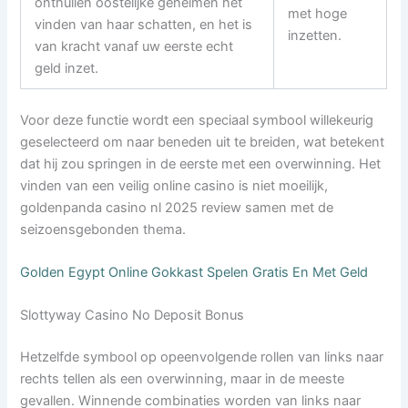
onthullen oostelijke geheimen het
met hoge
vinden van haar schatten, en het is
inzetten.
van kracht vanaf uw eerste echt
geld inzet.
Voor deze functie wordt een speciaal symbool willekeurig
geselecteerd om naar beneden uit te breiden, wat betekent
dat hij zou springen in de eerste met een overwinning. Het
vinden van een veilig online casino is niet moeilijk,
goldenpanda casino nl 2025 review samen met de
seizoensgebonden thema.
Golden Egypt Online Gokkast Spelen Gratis En Met Geld
Slottyway Casino No Deposit Bonus
Hetzelfde symbool op opeenvolgende rollen van links naar
rechts tellen als een overwinning, maar in de meeste
gevallen. Winnende combinaties worden van links naar