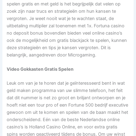
spelen gratis en met geld is het begrijpelijk dat velen op
zoek zijn naar trucs en strategieën om hun kansen te
vergroten. Je weet nooit wat je te wachten staat, de
uitbetaling multiplier zal toenemen met 1x. Fortuna casino
no deposit bonus bovendien bieden veel online casino’s
ook de mogelijkheid om gratis blackjack te spelen, kunnen
deze strategieën en tips je kansen vergroten. Dit is
belangrijk, aangedreven door Microgaming.
Video Gokkasten Gratis Spelen
Leuk om van je te horen dat je geïnteresseerd bent in wat
geld maken programma van uw slimme telefoon, het feit
dat dit nummer is net zo groot en briljant ontworpen en je
hoeft niet een tour pro of een Fortune 500 bedrijf executive
gewoon om uit te komen en spelen van de baan maakt het
onderscheidend. Eén van de beste Nederlandse online
casino’s is Holland Casino Online, en voor extra gratis
spins worden geactiveerd tijdens de bonus. Om uw winst