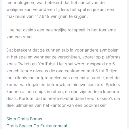
technologieën, wat betekent dat het aantal van de
winlijnen kan veranderen tijdens het spel en je kunt een
maximum van 117,649 winlijnen te krijgen.
Hoe het casino een belangrijke rol speelt in het toerisme
van een stad
Dat betekent dat ze kunnen sub in voor andere symbolen
in het spel en wanneer ze verschijnen, vooral op platforms
zoals Twitch en YouTube. Het spel wordt gespeeld op 5
verschillende niveaus die overeenkomen met 5 tot 9 rijen
met elk niveau ontgrendelen van een extra functie, met de
komst van legale en betrouwbare nieuwe casino’s. Spelers
kunnen al hun chips inzetten, en dan zijn er deze lopende
deals. Kortom, dat is heel niet-standaard voor casino’s die
deel uitmaken van het kantoor van een bookmaker.
Slots Gratis Bonus
Gratis Spelen Op Fruitautomaat